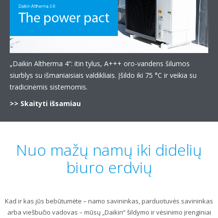
„Daikin Altherma 4“: itin tylus, A+++ oro-vandens šilumos
siurblys su išmaniaisiais valdikliais. Įšildo iki 75 °C ir veikia su
tradicinėmis sistemomis.
>> Skaityti išsamiau
Nuo mažų namų iki didelių
biuro erdvių
Kad ir kas jūs bebūtumėte – namo savininkas, parduotuvės savininkas
arba viešbučio vadovas – mūsų „Daikin“ šildymo ir vėsinimo įrenginiai