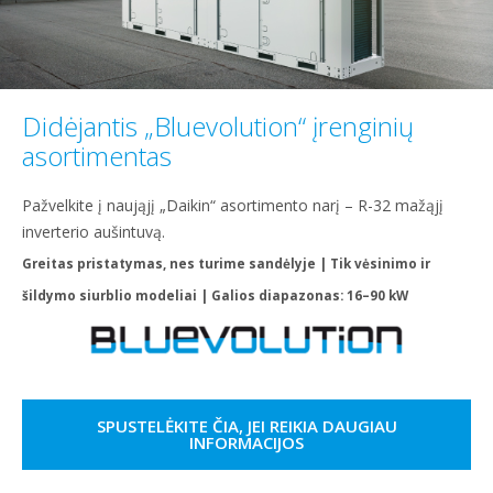
Didėjantis „Bluevolution“ įrenginių
asortimentas
Pažvelkite į naująjį „Daikin“ asortimento narį – R-32 mažąjį
inverterio aušintuvą.
Greitas pristatymas, nes turime sandėlyje | Tik vėsinimo ir
šildymo siurblio modeliai | Galios diapazonas: 16–90 kW
SPUSTELĖKITE ČIA, JEI REIKIA DAUGIAU
INFORMACIJOS