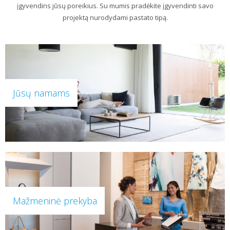
įgyvendins jūsų poreikius. Su mumis pradėkite įgyvendinti savo
projektą nurodydami pastato tipą.
Jūsų namams
Mažmeninė prekyba