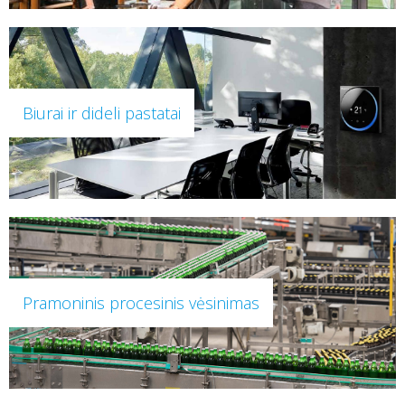
Biurai ir dideli pastatai
Pramoninis procesinis vėsinimas