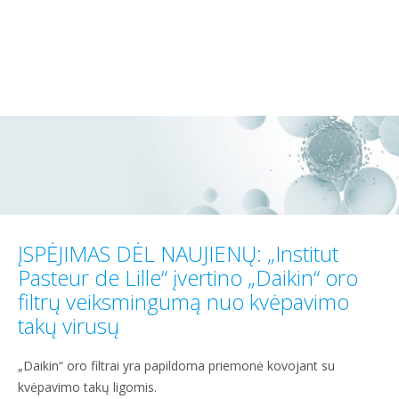
ĮSPĖJIMAS DĖL NAUJIENŲ: „Institut
Pasteur de Lille“ įvertino „Daikin“ oro
filtrų veiksmingumą nuo kvėpavimo
takų virusų
„Daikin“ oro filtrai yra papildoma priemonė kovojant su
kvėpavimo takų ligomis.