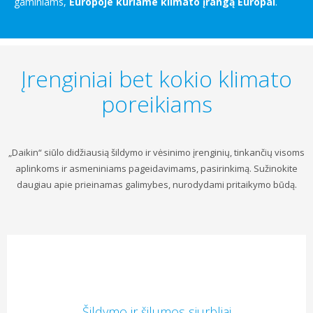
gaminiams,
Europoje kuriame klimato įrangą Europai
.
Įrenginiai bet kokio klimato
poreikiams
„Daikin“ siūlo didžiausią šildymo ir vėsinimo įrenginių, tinkančių visoms
aplinkoms ir asmeniniams pageidavimams, pasirinkimą. Sužinokite
daugiau apie prieinamas galimybes, nurodydami pritaikymo būdą.
Šildymo ir šilumos siurbliai