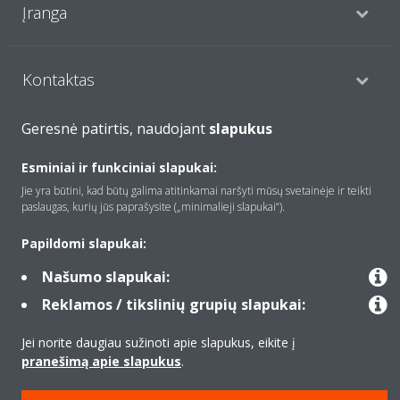
Įranga
Kontaktas
Geresnė patirtis, naudojant
slapukus
Produktai
Esminiai ir funkciniai slapukai:
Jie yra būtini, kad būtų galima atitinkamai naršyti mūsų svetainėje ir teikti
paslaugas, kurių jūs paprašysite („minimalieji slapukai“).
Copyright © Daikin
Papildomi slapukai:
Teisinis pranešimas
Įspėjimas dėl slapukų
Duomenų apsaugos politika
Įmonių etika
Data Act
Našumo slapukai:
Reklamos / tikslinių grupių slapukai:
Jei norite daugiau sužinoti apie slapukus, eikite į
pranešimą apie slapukus
.