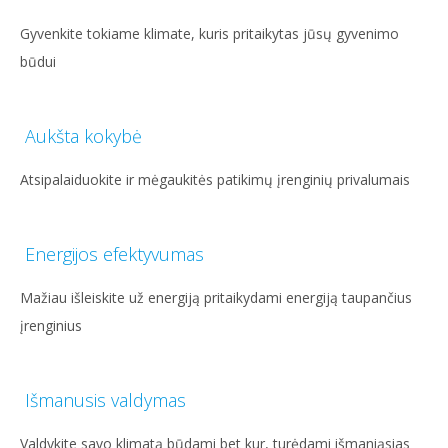
Gyvenkite tokiame klimate, kuris pritaikytas jūsų gyvenimo
būdui
Aukšta kokybė
Atsipalaiduokite ir mėgaukitės patikimų įrenginių privalumais
Energijos efektyvumas
Mažiau išleiskite už energiją pritaikydami energiją taupančius
įrenginius
Išmanusis valdymas
Valdykite savo klimatą būdami bet kur, turėdami išmaniąsias