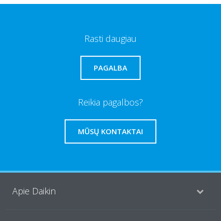
Rasti daugiau
PAGALBA
Reikia pagalbos?
MŪSŲ KONTAKTAI
Apie Daikin