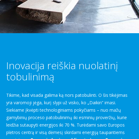
Inovacija reiškia nuolatinį
tobulinimą
Tikime, kad visada galima ką nors patobulinti. O šis tikėjimas
yra varomoji jėga, kurį slypi už visko, ko „Daikin“ imasi.
Siekiame įkvėpti technologiniams pokyčiams – nuo mažų
gamybinių proceso patobulinimų iki esminių proveržių, kurie
leidžia sutaupyti energijos iki 70 %. Turėdami savo Europos
plėtros centrą ir visą dėmesį skirdami energiją taupantiems