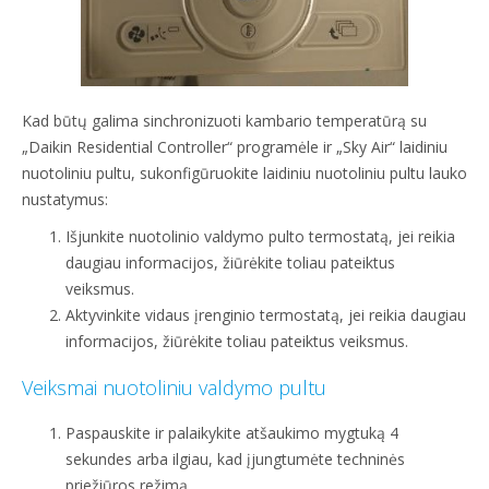
Kad būtų galima sinchronizuoti kambario temperatūrą su
„Daikin Residential Controller“ programėle ir „Sky Air“ laidiniu
nuotoliniu pultu, sukonfigūruokite laidiniu nuotoliniu pultu lauko
nustatymus:
Išjunkite nuotolinio valdymo pulto termostatą, jei reikia
daugiau informacijos, žiūrėkite toliau pateiktus
veiksmus.
Aktyvinkite vidaus įrenginio termostatą, jei reikia daugiau
informacijos, žiūrėkite toliau pateiktus veiksmus.
Veiksmai nuotoliniu valdymo pultu
Paspauskite ir palaikykite atšaukimo mygtuką 4
sekundes arba ilgiau, kad įjungtumėte techninės
priežiūros režimą.