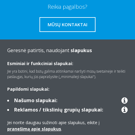
Reikia pagalbos?
MŪSŲ KONTAKTAI
Geresnė patirtis, naudojant
slapukus
Apie Daikin
Esminiai ir funkciniai slapukai:
Jie yra būtini, kad būtų galima atitinkamai naršyti mūsų svetainėje ir teikti
paslaugas, kurių jūs paprašysite („minimalieji slapukai“).
Įranga
Papildomi slapukai:
Našumo slapukai:
Kontaktas
Reklamos / tikslinių grupių slapukai:
Jei norite daugiau sužinoti apie slapukus, eikite į
Produktai
pranešimą apie slapukus
.