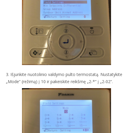
3. Išjunkite nuotolinio valdymo pulto termostatą. Nustatykite
„Mode“ (režimą) į 10 ir pakeiskite reikšmę „2-*“ į „2-02“.