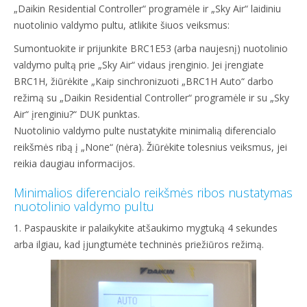
„Daikin Residential Controller“ programėle ir „Sky Air“ laidiniu
nuotolinio valdymo pultu, atlikite šiuos veiksmus:
Sumontuokite ir prijunkite BRC1E53 (arba naujesnį) nuotolinio
valdymo pultą prie „Sky Air“ vidaus įrenginio. Jei įrengiate
BRC1H, žiūrėkite „Kaip sinchronizuoti „BRC1H Auto“ darbo
režimą su „Daikin Residential Controller“ programėle ir su „Sky
Air“ įrenginiu?“ DUK punktas.
Nuotolinio valdymo pulte nustatykite minimalią diferencialo
reikšmės ribą į „None“ (nėra). Žiūrėkite tolesnius veiksmus, jei
reikia daugiau informacijos.
Minimalios diferencialo reikšmės ribos nustatymas
nuotolinio valdymo pultu
1. Paspauskite ir palaikykite atšaukimo mygtuką 4 sekundes
arba ilgiau, kad įjungtumėte techninės priežiūros režimą.