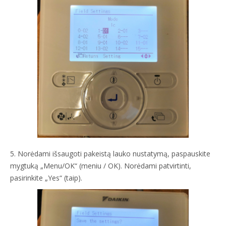
5. Norėdami išsaugoti pakeistą lauko nustatymą, paspauskite
mygtuką „Menu/OK“ (meniu / OK). Norėdami patvirtinti,
pasirinkite „Yes“ (taip).