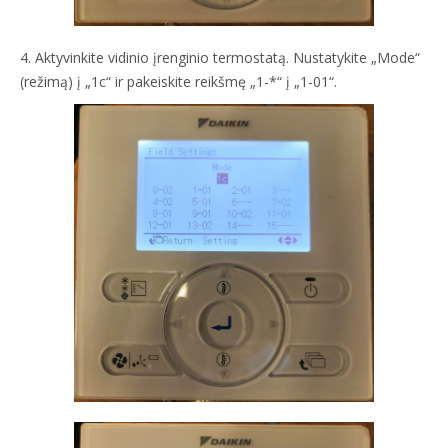
4. Aktyvinkite vidinio įrenginio termostatą. Nustatykite „Mode“
(režimą) į „1c“ ir pakeiskite reikšmę „1-*“ į „1-01“.