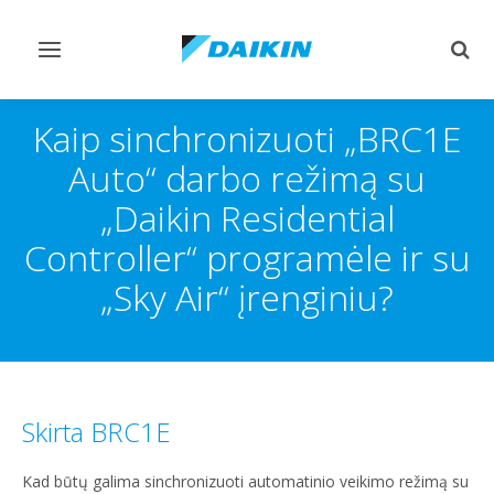
Perjungiamas
Perj
valdymas
paie
Kaip sinchronizuoti „BRC1E
Auto“ darbo režimą su
„Daikin Residential
Controller“ programėle ir su
„Sky Air“ įrenginiu?
Skirta BRC1E
Kad būtų galima sinchronizuoti automatinio veikimo režimą su