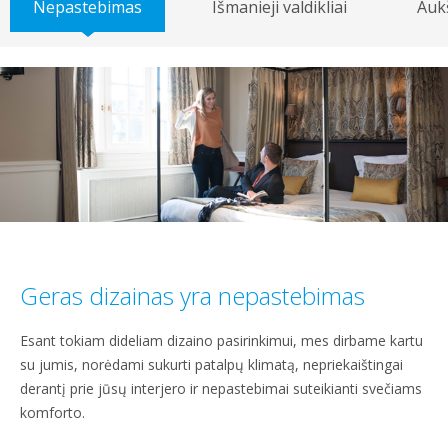
Nepastebimas
Išmanieji valdikliai
Auk
Geras dizainas yra nepastebimas
Esant tokiam dideliam dizaino pasirinkimui, mes dirbame kartu
su jumis, norėdami sukurti patalpų klimatą, nepriekaištingai
derantį prie jūsų interjero ir nepastebimai suteikianti svečiams
komforto.