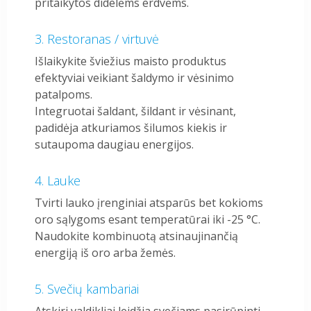
pritaikytos didelėms erdvėms.
Restoranas / virtuvė
Išlaikykite šviežius maisto produktus
efektyviai veikiant šaldymo ir vėsinimo
patalpoms.
Integruotai šaldant, šildant ir vėsinant,
padidėja atkuriamos šilumos kiekis ir
sutaupoma daugiau energijos.
Lauke
Tvirti lauko įrenginiai atsparūs bet kokioms
oro sąlygoms esant temperatūrai iki -25 °C.
Naudokite kombinuotą atsinaujinančią
energiją iš oro arba žemės.
Svečių kambariai
Atskiri valdikliai leidžia svečiams pasirūpinti