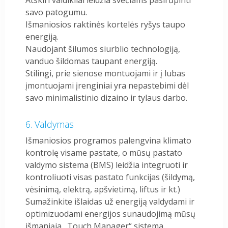
savo patogumu.
Išmaniosios raktinės kortelės ryšys taupo
energiją.
Naudojant šilumos siurblio technologiją,
vanduo šildomas taupant energiją.
Stilingi, prie sienose montuojami ir į lubas
įmontuojami įrenginiai yra nepastebimi dėl
savo minimalistinio dizaino ir tylaus darbo.
Valdymas
Išmaniosios programos palengvina klimato
kontrolę visame pastate, o mūsų pastato
valdymo sistema (BMS) leidžia integruoti ir
kontroliuoti visas pastato funkcijas (šildymą,
vėsinimą, elektrą, apšvietimą, liftus ir kt.)
Sumažinkite išlaidas už energiją valdydami ir
optimizuodami energijos sunaudojimą mūsų
išmaniąja „Touch Manager“ sistema.