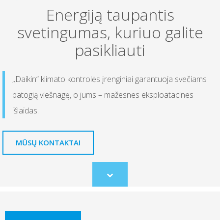
Energiją taupantis
svetingumas, kuriuo galite
pasikliauti
„Daikin“ klimato kontrolės įrenginiai garantuoja svečiams
patogią viešnagę, o jums – mažesnes eksploatacines
išlaidas.
MŪSŲ KONTAKTAI
Scroll
to
content