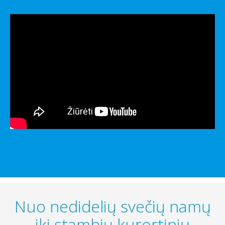
Nuo nedidelių svečių namų
iki stambių kurortinių