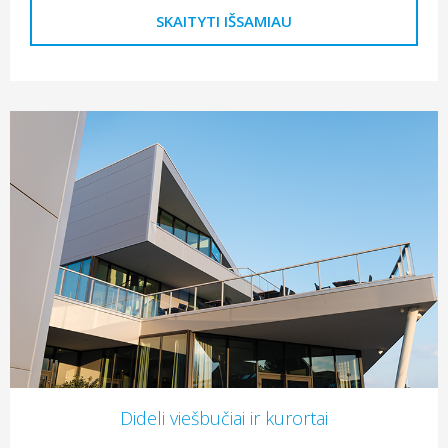
SKAITYTI IŠSAMIAU
Dideli viešbučiai ir kurortai