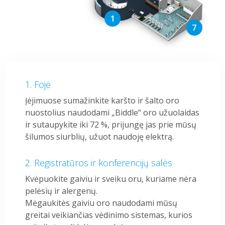
Fojė
Įėjimuose sumažinkite karšto ir šalto oro
nuostolius naudodami „Biddle“ oro užuolaidas
ir sutaupykite iki 72 %, prijungę jas prie mūsų
šilumos siurblių, užuot naudoję elektrą.
Registratūros ir konferencijų salės
Kvėpuokite gaiviu ir sveiku oru, kuriame nėra
pelėsių ir alergenų.
Mėgaukitės gaiviu oro naudodami mūsų
greitai veikiančias vėdinimo sistemas, kurios