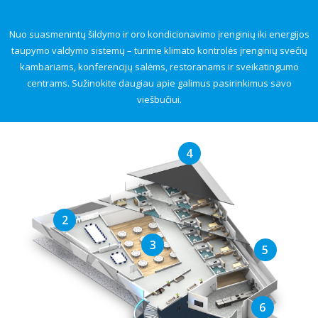
Nuo suasmenintų šildymo ir oro kondicionavimo įrenginių iki energijos
taupymo valdymo sistemų – turime klimato kontrolės įrenginių svečių
kambariams, konferencijų salėms, restoranams ir sveikatingumo
centrams. Sužinokite daugiau apie galimus pasirinkimus savo
viešbučiui.