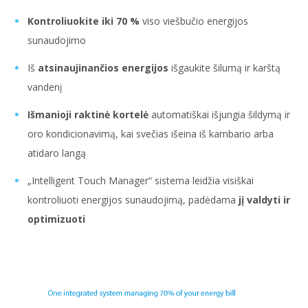
Kontroliuokite iki 70 %
viso viešbučio energijos
sunaudojimo
Iš
atsinaujinančios energijos
išgaukite šilumą ir karštą
vandenį
Išmanioji raktinė kortelė
automatiškai išjungia šildymą ir
oro kondicionavimą, kai svečias išeina iš kambario arba
atidaro langą
„Intelligent Touch Manager“ sistema leidžia visiškai
kontroliuoti energijos sunaudojimą, padėdama
jį valdyti ir
optimizuoti