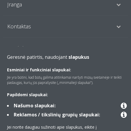
Įranga
Kontaktas
Produktai
Geresnė patirtis, naudojant
slapukus
Esminiai ir funkciniai slapukai:
Copyright © Daikin
Jie yra būtini, kad būtų galima atitinkamai naršyti mūsų svetainėje ir teikti
Teisinis pranešimas
Įspėjimas dėl slapukų
paslaugas, kurių jūs paprašysite („minimalieji slapukai“).
Duomenų apsaugos politika
Įmonių etika
Data Act
Papildomi slapukai:
Našumo slapukai:
Reklamos / tikslinių grupių slapukai:
Jei norite daugiau sužinoti apie slapukus, eikite į