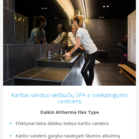
Karštas vanduo viešbučių SPA ir sveikatingumo
centrams
Daikin Altherma Flex Type
Efektyviai tiekia didelius kiekius karšto vandens
Karšto vandens gavyba naudojant šilumos atkūrimą