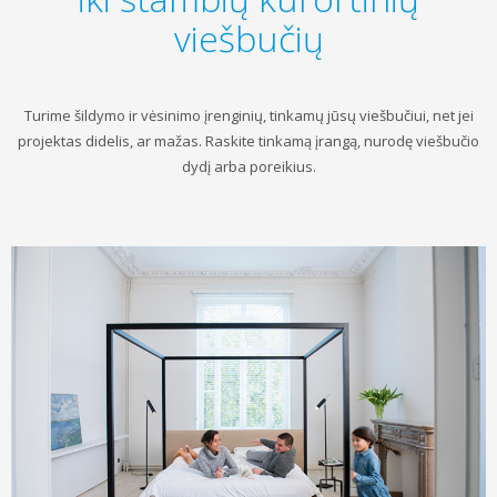
viešbučių
Turime šildymo ir vėsinimo įrenginių, tinkamų jūsų viešbučiui, net jei
projektas didelis, ar mažas. Raskite tinkamą įrangą, nurodę viešbučio
dydį arba poreikius.