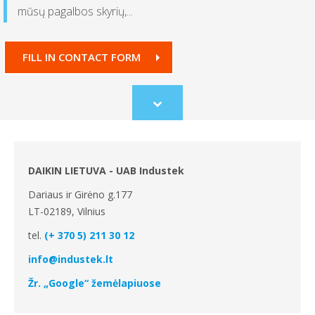
mūsų pagalbos skyrių,...
FILL IN CONTACT FORM
Scroll
to
content
DAIKIN LIETUVA - UAB Industek
Dariaus ir Girėno g.177
LT-02189, Vilnius
tel.
(+ 370 5) 211 30 12
info@industek.lt
Žr. „Google“ žemėlapiuose