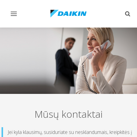
Perjungiamas
Perj
valdymas
paie
Mūsų kontaktai
Jei kyla klausimų, susiduriate su nesklandumais, kreipkitės į