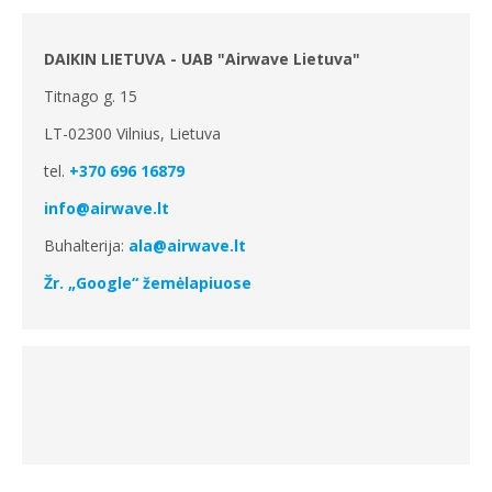
DAIKIN LIETUVA - UAB "Airwave Lietuva"
Titnago g. 15
LT-02300 Vilnius, Lietuva
tel.
+370 696 16879
info@airwave.lt
Buhalterija:
ala@airwave.lt
Žr. „Google“ žemėlapiuose