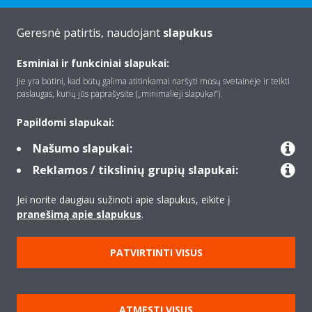
Geresnė patirtis, naudojant
slapukus
Apie Daikin
Esminiai ir funkciniai slapukai:
Jie yra būtini, kad būtų galima atitinkamai naršyti mūsų svetainėje ir teikti
paslaugas, kurių jūs paprašysite („minimalieji slapukai“).
Įranga
Papildomi slapukai:
Našumo slapukai:
Kontaktas
Reklamos / tikslinių grupių slapukai:
Jei norite daugiau sužinoti apie slapukus, eikite į
Produktai
pranešimą apie slapukus
.
PATVIRTINTI VISUS
Copyright © Daikin
Teisinis pranešimas
Įspėjimas dėl slapukų
ATMESTI VISUS
Duomenų apsaugos politika
Įmonių etika
Data Act