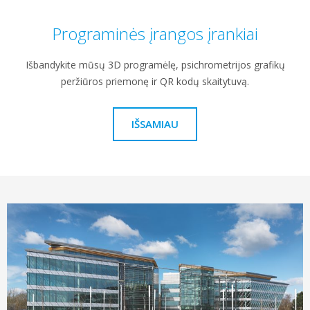
Programinės įrangos įrankiai
Išbandykite mūsų 3D programėlę, psichrometrijos grafikų
peržiūros priemonę ir QR kodų skaitytuvą.
IŠSAMIAU