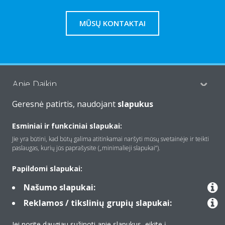
MŪSŲ KONTAKTAI
Apie Daikin
Geresnė patirtis, naudojant
slapukus
Įranga
Esminiai ir funkciniai slapukai:
Jie yra būtini, kad būtų galima atitinkamai naršyti mūsų svetainėje ir teikti
paslaugas, kurių jūs paprašysite („minimalieji slapukai“).
Kontaktas
Papildomi slapukai:
Našumo slapukai:
Produktai
Reklamos / tikslinių grupių slapukai:
Jei norite daugiau sužinoti apie slapukus, eikite į