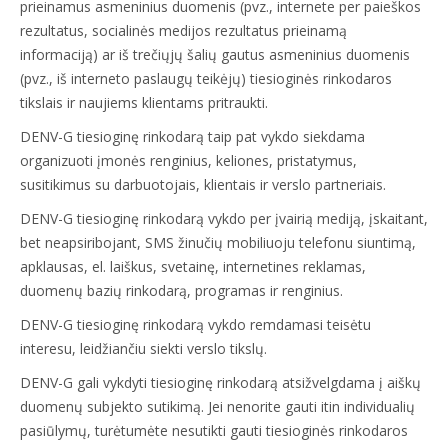
prieinamus asmeninius duomenis (pvz., internete per paieškos
rezultatus, socialinės medijos rezultatus prieinamą
informaciją) ar iš trečiųjų šalių gautus asmeninius duomenis
(pvz., iš interneto paslaugų teikėjų) tiesioginės rinkodaros
tikslais ir naujiems klientams pritraukti.
DENV-G tiesioginę rinkodarą taip pat vykdo siekdama
organizuoti įmonės renginius, keliones, pristatymus,
susitikimus su darbuotojais, klientais ir verslo partneriais.
DENV-G tiesioginę rinkodarą vykdo per įvairią mediją, įskaitant,
bet neapsiribojant, SMS žinučių mobiliuoju telefonu siuntimą,
apklausas, el. laiškus, svetainę, internetines reklamas,
duomenų bazių rinkodarą, programas ir renginius.
DENV-G tiesioginę rinkodarą vykdo remdamasi teisėtu
interesu, leidžiančiu siekti verslo tikslų.
DENV-G gali vykdyti tiesioginę rinkodarą atsižvelgdama į aiškų
duomenų subjekto sutikimą. Jei nenorite gauti itin individualių
pasiūlymų, turėtumėte nesutikti gauti tiesioginės rinkodaros