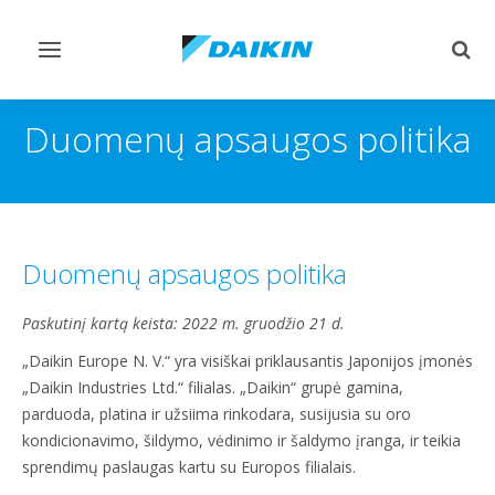
Perjungiamas
Perj
valdymas
paie
Duomenų apsaugos politika
Duomenų apsaugos politika
Paskutinį kartą keista: 2022 m. gruodžio 21 d.
„Daikin Europe N. V.“ yra visiškai priklausantis Japonijos įmonės
„Daikin Industries Ltd.“ filialas. „Daikin“ grupė gamina,
parduoda, platina ir užsiima rinkodara, susijusia su oro
kondicionavimo, šildymo, vėdinimo ir šaldymo įranga, ir teikia
sprendimų paslaugas kartu su Europos filialais.