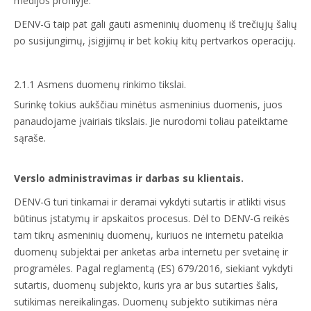
medijos profilyje.
DENV-G taip pat gali gauti asmeninių duomenų iš trečiųjų šalių
po susijungimų, įsigijimų ir bet kokių kitų pertvarkos operacijų.
2.1.1 Asmens duomenų rinkimo tikslai.
Surinkę tokius aukščiau minėtus asmeninius duomenis, juos
panaudojame įvairiais tikslais. Jie nurodomi toliau pateiktame
sąraše.
Verslo administravimas ir darbas su klientais.
DENV-G turi tinkamai ir deramai vykdyti sutartis ir atlikti visus
būtinus įstatymų ir apskaitos procesus. Dėl to DENV-G reikės
tam tikrų asmeninių duomenų, kuriuos ne internetu pateikia
duomenų subjektai per anketas arba internetu per svetainę ir
programėles. Pagal reglamentą (ES) 679/2016, siekiant vykdyti
sutartis, duomenų subjekto, kuris yra ar bus sutarties šalis,
sutikimas nereikalingas. Duomenų subjekto sutikimas nėra