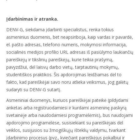
Įdarbinimas ir atranka.
DENV-G, siekdama įdarbinti specialistus, renka tokius
asmeninius duomenis, bet neapsiriboja, kaip vardas ir pavardė,
el. pašto adresas, telefono numeris, mokymosi informacija,
socialinės medijos profilio URL adresas iš pasiūlymo laukiančių
pareiškėjų ir tikslinių pareiškėjų, kurie teikia prašymą,
pavyzdžiui, dėl laisvų darbo vietų, tarptautinių mokymų,
studentiškos praktikos. Šis apdorojimas leidžiamas dėl to
fakto, kad pareiškėjai savo noru atlieka veiksmus, jog galėtų
sudaryti su DENV-G sutartį.
Asmeniniai duomenys, kuriuos pareiškėjai pateikė (pildydami
anketas arba registruodamiesi ir kurdami asmeninę paskyrą
svetainėje arba naudodamiesi programėlėmis), bus naudojami
apdorojimo programėlėse, susisiekiant su pareiškėjais dėl
veiklos, susijusios su žmogiškųjų išteklių valdymu, tvarkant
įdarbinimo procesus (pvz., kviečiant pareiškėjus pokalbiui ir