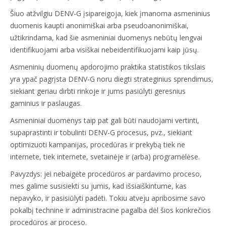
Šiuo atžvilgiu DENV-G įsipareigoja, kiek įmanoma asmeninius
duomenis kaupti anonimiškai arba pseudoanonimiškai,
užtikrindama, kad šie asmeniniai duomenys nebūtų lengvai
identifikuojami arba visiškai nebeidentifikuojami kaip jūsų.
Asmeninių duomenų apdorojimo praktika statistikos tikslais
yra ypač pagrįsta DENV-G noru diegti strateginius sprendimus,
siekiant geriau dirbti rinkoje ir jums pasiūlyti geresnius
gaminius ir paslaugas.
Asmeniniai duomenys taip pat gali būti naudojami vertinti,
supaprastinti ir tobulinti DENV-G procesus, pvz., siekiant
optimizuoti kampanijas, procedūras ir prekybą tiek ne
internete, tiek internete, svetainėje ir (arba) programėlėse.
Pavyzdys: jei nebaigėte procedūros ar pardavimo proceso,
mes galime susisiekti su jumis, kad išsiaiškintume, kas
nepavyko, ir pasisiūlyti padėti. Tokiu atveju apribosime savo
pokalbį technine ir administracine pagalba dėl šios konkrečios
procedūros ar proceso.