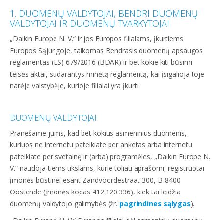
1. DUOMENŲ VALDYTOJAI, BENDRI DUOMENŲ
VALDYTOJAI IR DUOMENŲ TVARKYTOJAI
„Daikin Europe N. V.“ ir jos Europos filialams, įkurtiems
Europos Sąjungoje, taikomas Bendrasis duomenų apsaugos
reglamentas (ES) 679/2016 (BDAR) ir bet kokie kiti būsimi
teisės aktai, sudarantys minėtą reglamentą, kai įsigalioja toje
narėje valstybėje, kurioje filialai yra įkurti.
DUOMENŲ VALDYTOJAI
Pranešame jums, kad bet kokius asmeninius duomenis,
kuriuos ne internetu pateikiate per anketas arba internetu
pateikiate per svetainę ir (arba) programėles, „Daikin Europe N.
V.“ naudoja tiems tikslams, kurie toliau aprašomi, registruotai
įmonės būstinei esant Zandvoordestraat 300, B-8400
Oostende (įmonės kodas 412.120.336), kiek tai leidžia
duomenų valdytojo galimybės (žr.
pagrindines sąlygas
).