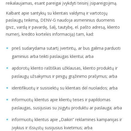
reikalaujamas, esant pareigai įvykdyti teisinį įsipareigojimą.
Kalbant apie santykių su klientais valdymą ir vartotojų
paslaugų teikimą, DENV-G naudoja asmeninius duomenis
(pvz., vardą ir pavardę, šalį, tautybę, el. pašto adresą, kliento
numerį, kredito kortelės informaciją) tam, kad:
prieš sudarydama sutartį įvertintų, ar bus galima parduoti
gaminius arba teikti paslaugas klientui; arba
apdorotų kliento raštiškas užklausas, kliento produktų ir
paslaugų užsakymus ir pinigų grąžinimo prašymus; arba
identifikuotų ir susisiektų su klientais dėl nuolaidos; arba
informuotų klientus apie klientų teises ir papildomas
paslaugas, susijusias su įsigytu produktu ar paslauga; arba
informuotų klientus apie „Daikin“ reklamines kampanijas ir
įvykius ir išsiųstų susijusius kvietimus; arba