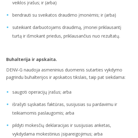
veiklos įrašus; ir (arba)
bendrauti su sveikatos draudimo įmonėmis; ir (arba)
suteikiant darbuotojams draudimą, įmonei priklausantį
turtą ir išmokant priedus, priklausančius nuo rezultatų.
Buhalterija ir apskaita.
DENV-G naudoja asmeninius duomenis sutarties vykdymo
pagrindu buhalterijos ir apskaitos tikslais, taip pat siekdama:
saugoti operacijų įrašus; arba
išrašyti sąskaitas faktūras, susijusias su pardavimu ir
teikiamomis paslaugomis; arba
pildyti mokesčių deklaracijas ir susijusias anketas,
vykdydama mokestinius įsipareigojimus; arba