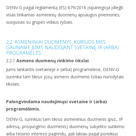
DENV-G pagal reglamentą (ES) 679/2016 įsipareigoja įdiegti
visas tinkamas asmeninių duomenų apsaugos priemones,
susijusias su grupės vidaus ryšiais.
2.2. ASMENINIAI DUOMENYS, KURIUOS MES
GAUNAME JUMS NAUDOJANT SVETAINĘ IR (ARBA)
PROGRAMĖLES.
2.2.1
Asmens duomenų rinkimo tikslai
.
Jums lankantis svetainėje ir (arba) programėlėse, DENV-G
surenka tam tikrus jūsų asmens duomenis toliau nurodytais
tikslais:
Palengvindama naudojimąsi svetaine ir (arba)
programėlėmis.
DENV-G, surinkusi tam tikrus asmeninius duomenis (pvz., IP
adresą, prisijungimo duomenis) duomenų subjekto sutikimo
arba teisinio intereso pagrindu, gali labiau pagal poreikius