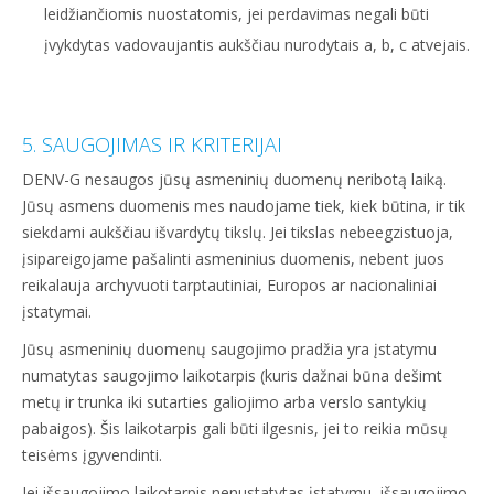
leidžiančiomis nuostatomis, jei perdavimas negali būti
įvykdytas vadovaujantis aukščiau nurodytais a, b, c atvejais.
5. SAUGOJIMAS IR KRITERIJAI
DENV-G nesaugos jūsų asmeninių duomenų neribotą laiką.
Jūsų asmens duomenis mes naudojame tiek, kiek būtina, ir tik
siekdami aukščiau išvardytų tikslų. Jei tikslas nebeegzistuoja,
įsipareigojame pašalinti asmeninius duomenis, nebent juos
reikalauja archyvuoti tarptautiniai, Europos ar nacionaliniai
įstatymai.
Jūsų asmeninių duomenų saugojimo pradžia yra įstatymu
numatytas saugojimo laikotarpis (kuris dažnai būna dešimt
metų ir trunka iki sutarties galiojimo arba verslo santykių
pabaigos). Šis laikotarpis gali būti ilgesnis, jei to reikia mūsų
teisėms įgyvendinti.
Jei išsaugojimo laikotarpis nenustatytas įstatymu, išsaugojimo