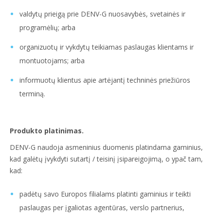
valdytų prieigą prie DENV-G nuosavybės, svetainės ir
programėlių; arba
organizuotų ir vykdytų teikiamas paslaugas klientams ir
montuotojams; arba
informuotų klientus apie artėjantį techninės priežiūros
terminą.
Produkto platinimas.
DENV-G naudoja asmeninius duomenis platindama gaminius,
kad galėtų įvykdyti sutartį / teisinį įsipareigojimą, o ypač tam,
kad:
padėtų savo Europos filialams platinti gaminius ir teikti
paslaugas per įgaliotas agentūras, verslo partnerius,