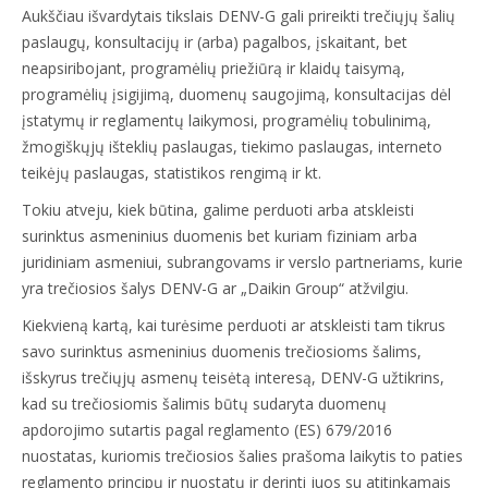
Aukščiau išvardytais tikslais DENV-G gali prireikti trečiųjų šalių
paslaugų, konsultacijų ir (arba) pagalbos, įskaitant, bet
neapsiribojant, programėlių priežiūrą ir klaidų taisymą,
programėlių įsigijimą, duomenų saugojimą, konsultacijas dėl
įstatymų ir reglamentų laikymosi, programėlių tobulinimą,
žmogiškųjų išteklių paslaugas, tiekimo paslaugas, interneto
teikėjų paslaugas, statistikos rengimą ir kt.
Tokiu atveju, kiek būtina, galime perduoti arba atskleisti
surinktus asmeninius duomenis bet kuriam fiziniam arba
juridiniam asmeniui, subrangovams ir verslo partneriams, kurie
yra trečiosios šalys DENV-G ar „Daikin Group“ atžvilgiu.
Kiekvieną kartą, kai turėsime perduoti ar atskleisti tam tikrus
savo surinktus asmeninius duomenis trečiosioms šalims,
išskyrus trečiųjų asmenų teisėtą interesą, DENV-G užtikrins,
kad su trečiosiomis šalimis būtų sudaryta duomenų
apdorojimo sutartis pagal reglamento (ES) 679/2016
nuostatas, kuriomis trečiosios šalies prašoma laikytis to paties
reglamento principų ir nuostatų ir derinti juos su atitinkamais