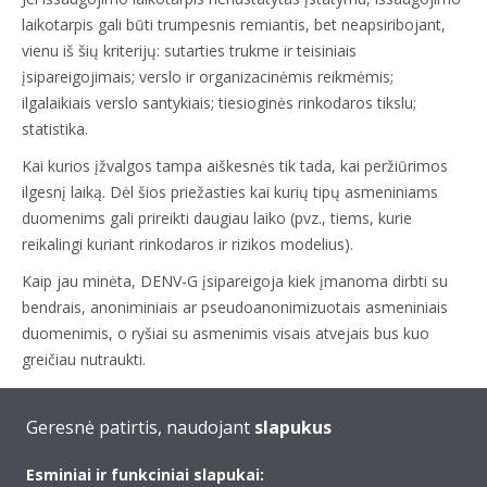
laikotarpis gali būti trumpesnis remiantis, bet neapsiribojant,
vienu iš šių kriterijų: sutarties trukme ir teisiniais
įsipareigojimais; verslo ir organizacinėmis reikmėmis;
ilgalaikiais verslo santykiais; tiesioginės rinkodaros tikslu;
statistika.
Kai kurios įžvalgos tampa aiškesnės tik tada, kai peržiūrimos
ilgesnį laiką. Dėl šios priežasties kai kurių tipų asmeniniams
duomenims gali prireikti daugiau laiko (pvz., tiems, kurie
reikalingi kuriant rinkodaros ir rizikos modelius).
Kaip jau minėta, DENV-G įsipareigoja kiek įmanoma dirbti su
bendrais, anoniminiais ar pseudoanonimizuotais asmeniniais
duomenimis, o ryšiai su asmenimis visais atvejais bus kuo
greičiau nutraukti.
Geresnė patirtis, naudojant
slapukus
6. JŪSŲ KAIP DUOMENŲ SUBJEKTO TEISĖS IR
KAIP JOMIS PASINAUDOTI.
Esminiai ir funkciniai slapukai: