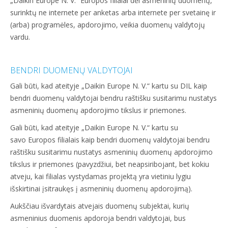
„Daikin Europe N. V.“ Europos filialai dėl asmeninių duomenų,
surinktų ne internete per anketas arba internete per svetainę ir
(arba) programėles, apdorojimo, veikia duomenų valdytojų
vardu.
BENDRI DUOMENŲ VALDYTOJAI
Gali būti, kad ateityje „Daikin Europe N. V.“ kartu su DIL kaip
bendri duomenų valdytojai bendru raštišku susitarimu nustatys
asmeninių duomenų apdorojimo tikslus ir priemones.
Gali būti, kad ateityje „Daikin Europe N. V.“ kartu su
savo Europos filialais kaip bendri duomenų valdytojai bendru
raštišku susitarimu nustatys asmeninių duomenų apdorojimo
tikslus ir priemones (pavyzdžiui, bet neapsiribojant, bet kokiu
atveju, kai filialas vystydamas projektą yra vietiniu lygiu
išskirtinai įsitraukęs į asmeninių duomenų apdorojimą).
Aukščiau išvardytais atvejais duomenų subjektai, kurių
asmeninius duomenis apdoroja bendri valdytojai, bus