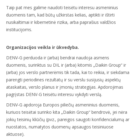
Taip pat mes galime naudoti teisėtu interesu asmeninius
duomenis tam, kad būtų užkirstas kelias, aptikti ir ištirti
nusikaltimai ir kibernetinė rizika, arba paprašius valdžios
institucijoms.
Organizacijos veikla ir ūkvedyba.
DENV-G perduoda ir (arba) bendrai naudoja asmens
duomenis, surinktus su DIL ir (arba) kitomis „Daikin Group“ ir
(arba) jos verslo partnerėmis tik tada, kai to reikia, ir siekdama
parengti periodines rezultatų ir su verslu susijusių aspektų
ataskaitas, verslo planus ir įmonių strategijas. Apdorojimas
pagrįstas DENV-G teisėtu interesu vykdyti verslą.
DENV-G apdoroja Europos piliečių asmeninius duomenis,
kuriuos teisėtai surinko kita „Daikin Group“ bendrovė, jei nėra
jokių teisinių kliūčių (pvz., pareigos saugoti konfidencialumą ar
nuostatos, numatytos duomenų apsaugos teisiniuose
aktuose).