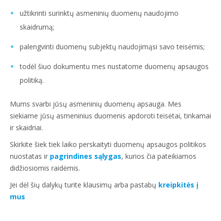
užtikrinti surinktų asmeninių duomenų naudojimo
skaidrumą;
palengvinti duomenų subjektų naudojimąsi savo teisėmis;
todėl šiuo dokumentu mes nustatome duomenų apsaugos
politiką.
Mums svarbi jūsų asmeninių duomenų apsauga. Mes
siekiame jūsų asmeninius duomenis apdoroti teisėtai, tinkamai
ir skaidriai.
Skirkite šiek tiek laiko perskaityti duomenų apsaugos politikos
nuostatas ir
pagrindines sąlygas
, kurios čia pateikiamos
didžiosiomis raidėmis.
Jei dėl šių dalykų turite klausimų arba pastabų
kreipkitės į
mus