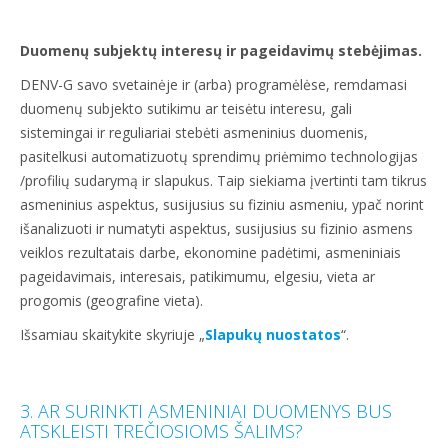
Duomenų subjektų interesų ir pageidavimų stebėjimas.
DENV-G savo svetainėje ir (arba) programėlėse, remdamasi
duomenų subjekto sutikimu ar teisėtu interesu, gali
sistemingai ir reguliariai stebėti asmeninius duomenis,
pasitelkusi automatizuotų sprendimų priėmimo technologijas
/profilių sudarymą ir slapukus. Taip siekiama įvertinti tam tikrus
asmeninius aspektus, susijusius su fiziniu asmeniu, ypač norint
išanalizuoti ir numatyti aspektus, susijusius su fizinio asmens
veiklos rezultatais darbe, ekonomine padėtimi, asmeniniais
pageidavimais, interesais, patikimumu, elgesiu, vieta ar
progomis (geografine vieta).
Išsamiau skaitykite skyriuje „
Slapukų nuostatos
“.
3. AR SURINKTI ASMENINIAI DUOMENYS BUS
ATSKLEISTI TREČIOSIOMS ŠALIMS?