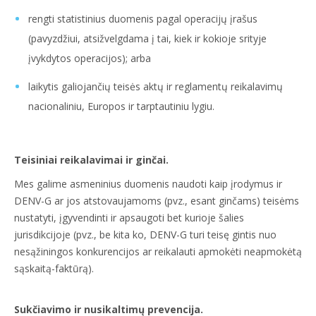
rengti statistinius duomenis pagal operacijų įrašus
(pavyzdžiui, atsižvelgdama į tai, kiek ir kokioje srityje
įvykdytos operacijos); arba
laikytis galiojančių teisės aktų ir reglamentų reikalavimų
nacionaliniu, Europos ir tarptautiniu lygiu.
Teisiniai reikalavimai ir ginčai.
Mes galime asmeninius duomenis naudoti kaip įrodymus ir
DENV-G ar jos atstovaujamoms (pvz., esant ginčams) teisėms
nustatyti, įgyvendinti ir apsaugoti bet kurioje šalies
jurisdikcijoje (pvz., be kita ko, DENV-G turi teisę gintis nuo
nesąžiningos konkurencijos ar reikalauti apmokėti neapmokėtą
sąskaitą-faktūrą).
Sukčiavimo ir nusikaltimų prevencija.