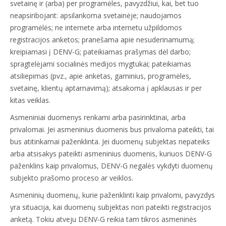
svetainę ir (arba) per programėles, pavyzdžiui, kai, bet tuo
neapsiribojant: apsilankoma svetainėje; naudojamos
programėlės; ne internete arba internetu užpildomos
registracijos anketos; pranešama apie nesuderinamumą;
kreipiamasi į DENV-G; pateikiamas prašymas dėl darbo;
spragtelėjami socialinės medijos mygtukai; pateikiamas
atsiliepimas (pvz., apie anketas, gaminius, programėles,
svetainę, klientų aptarnavimą); atsakoma į apklausas ir per
kitas veiklas.
Asmeniniai duomenys renkami arba pasirinktinai, arba
privalomai. Jei asmeninius duomenis bus privaloma pateikti, tai
bus atitinkamai paženklinta. Jei duomenų subjektas nepateiks
arba atsisakys pateikti asmeninius duomenis, kuriuos DENV-G
paženklins kaip privalomus, DENV-G negalės vykdyti duomenų
subjekto prašomo proceso ar veiklos.
Asmeninių duomenų, kurie paženklinti kaip privalomi, pavyzdys
yra situacija, kai duomenų subjektas nori pateikti registracijos
anketą. Tokiu atveju DENV-G reikia tam tikros asmeninės