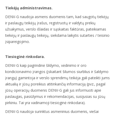
Tiekėjų administravimas.
DENV-G naudoja asmens duomenis tam, kad saugotų tiekėjų
ir paslaugų teikėjų įrašus, registruotų ir valdytų prekių
užsakymus, verslo išlaidas ir sąskaitas faktūras, pateikiamas
tiekėjų ir paslaugų teikėjų, siekdama laikytis sutarties / teisinio
įsipareigojimo.
Tiesioginė rinkodara.
DENV-G kaip pagrindinė šildymo, vėdinimo ir oro
kondicionavimo įrangos (įskaitant šilumos siurblius ir šaldymo
įrangą) gamintoja ir verslo sprendimų teikėja gali pateikti jums
aktualią ir jūsų poreikius atitinkančią informaciją (pvz., pagal
jūsų operacijų duomenis DENV-G gali jus informuoti apie
paslaugas, pasiūlymus ir rekomendacijas, susijusias su jūsų
pirkiniu. Tai yra vadinamoji tiesioginė rinkodara).
DENV-G naudoja surinktus asmeninius duomenis, viešai