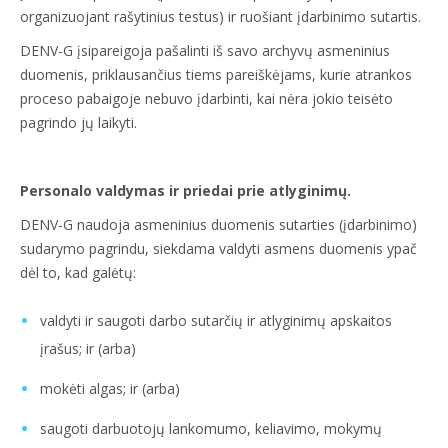
organizuojant rašytinius testus) ir ruošiant įdarbinimo sutartis.
DENV-G įsipareigoja pašalinti iš savo archyvų asmeninius
duomenis, priklausančius tiems pareiškėjams, kurie atrankos
proceso pabaigoje nebuvo įdarbinti, kai nėra jokio teisėto
pagrindo jų laikyti.
Personalo valdymas ir priedai prie atlyginimų.
DENV-G naudoja asmeninius duomenis sutarties (įdarbinimo)
sudarymo pagrindu, siekdama valdyti asmens duomenis ypač
dėl to, kad galėtų:
valdyti ir saugoti darbo sutarčių ir atlyginimų apskaitos
įrašus; ir (arba)
mokėti algas; ir (arba)
saugoti darbuotojų lankomumo, keliavimo, mokymų