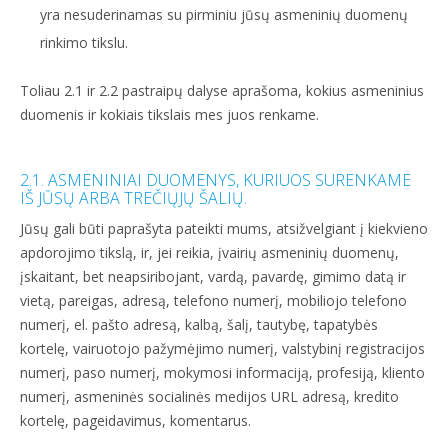
yra nesuderinamas su pirminiu jūsų asmeninių duomenų
rinkimo tikslu.
Toliau 2.1 ir 2.2 pastraipų dalyse aprašoma, kokius asmeninius
duomenis ir kokiais tikslais mes juos renkame.
2.1. ASMENINIAI DUOMENYS, KURIUOS SURENKAME
IŠ JŪSŲ ARBA TREČIŲJŲ ŠALIŲ.
Jūsų gali būti paprašyta pateikti mums, atsižvelgiant į kiekvieno
apdorojimo tikslą, ir, jei reikia, įvairių asmeninių duomenų,
įskaitant, bet neapsiribojant, vardą, pavardę, gimimo datą ir
vietą, pareigas, adresą, telefono numerį, mobiliojo telefono
numerį, el. pašto adresą, kalbą, šalį, tautybę, tapatybės
kortelę, vairuotojo pažymėjimo numerį, valstybinį registracijos
numerį, paso numerį, mokymosi informaciją, profesiją, kliento
numerį, asmeninės socialinės medijos URL adresą, kredito
kortelę, pageidavimus, komentarus.