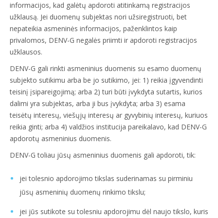
informacijos, kad galėtų apdoroti atitinkamą registracijos
užklausą. Jei duomenų subjektas nori užsiregistruoti, bet
nepateikia asmeninės informacijos, paženklintos kaip
privalomos, DENV-G negalės priimti ir apdoroti registracijos
užklausos.
DENV-G gali rinkti asmeninius duomenis su esamo duomenų
subjekto sutikimu arba be jo sutikimo, jei: 1) reikia įgyvendinti
teisinį įsipareigojimą; arba 2) turi būti įvykdyta sutartis, kurios
dalimi yra subjektas, arba ji bus įvykdyta; arba 3) esama
teisėtų interesų, viešųjų interesų ar gyvybinių interesų, kuriuos
reikia ginti; arba 4) valdžios institucija pareikalavo, kad DENV-G
apdorotų asmeninius duomenis.
DENV-G toliau jūsų asmeninius duomenis gali apdoroti, tik:
jei tolesnio apdorojimo tikslas suderinamas su pirminiu
jūsų asmeninių duomenų rinkimo tikslu;
jei jūs sutikote su tolesniu apdorojimu dėl naujo tikslo, kuris