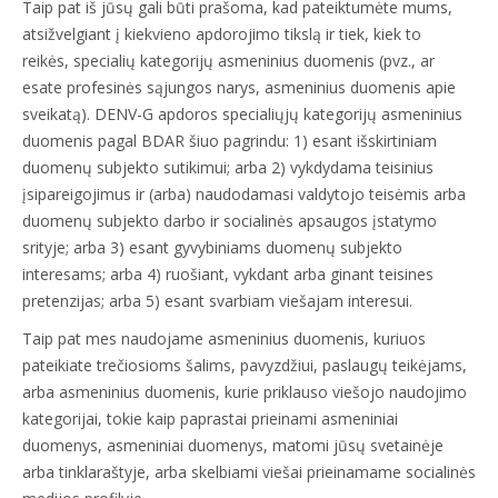
Taip pat iš jūsų gali būti prašoma, kad pateiktumėte mums,
atsižvelgiant į kiekvieno apdorojimo tikslą ir tiek, kiek to
reikės, specialių kategorijų asmeninius duomenis (pvz., ar
esate profesinės sąjungos narys, asmeninius duomenis apie
sveikatą). DENV-G apdoros specialiųjų kategorijų asmeninius
duomenis pagal BDAR šiuo pagrindu: 1) esant išskirtiniam
duomenų subjekto sutikimui; arba 2) vykdydama teisinius
įsipareigojimus ir (arba) naudodamasi valdytojo teisėmis arba
duomenų subjekto darbo ir socialinės apsaugos įstatymo
srityje; arba 3) esant gyvybiniams duomenų subjekto
interesams; arba 4) ruošiant, vykdant arba ginant teisines
pretenzijas; arba 5) esant svarbiam viešajam interesui.
Taip pat mes naudojame asmeninius duomenis, kuriuos
pateikiate trečiosioms šalims, pavyzdžiui, paslaugų teikėjams,
arba asmeninius duomenis, kurie priklauso viešojo naudojimo
kategorijai, tokie kaip paprastai prieinami asmeniniai
duomenys, asmeniniai duomenys, matomi jūsų svetainėje
arba tinklaraštyje, arba skelbiami viešai prieinamame socialinės