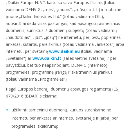
„Daikin Europe N. V.“, kartu su savo Europos filialais (toliau
vadinama DENV-G, „mes“, „mums“, „mūsų“ ir t. t.) ir motinine
įmone „Daikin Industries Ltd.“ (toliau vadinama DIL),
nuoširdžiai deda visas pastangas, kad apsaugotų asmeninius
duomenis, surinktus iš duomenų subjektų (toliau vadinamų
„naudotojas“, „jūs“, „jūsų“) ne internetu, per, pvz., popierines
anketas, sutartis, pareiškimus (toliau vadinama „anketos“) arba
internetu, per svetainę
www.daikin.eu
(toliau vadinama
„Svetainė“) ar
www.daikin.lt
(šalies vietinė svetainė) ir per,
pavyzdžiui, bet tuo neapsiribojant, DENV-G (interneto)
programėles, programinę įrangą ir skaitmeninius įrankius
(toliau vadinama „Programėlės“).
Pagal Europos bendrąjį duomenų apsaugos reglamentą (ES)
679/2016 (BDAR) siekiama:
užtikrinti asmeninių duomenų, kuriuos surenkame ne
internetu per anketas ar internetu svetainėje ir (arba) per
programėles, skaidrumą;