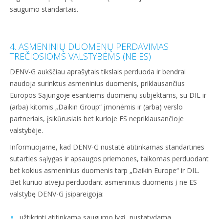
saugumo standartais.
4. ASMENINIŲ DUOMENŲ PERDAVIMAS
TREČIOSIOMS VALSTYBĖMS (NE ES)
DENV-G aukščiau aprašytais tikslais perduoda ir bendrai
naudoja surinktus asmeninius duomenis, priklausančius
Europos Sąjungoje esantiems duomenų subjektams, su DIL ir
(arba) kitomis „Daikin Group“ įmonėmis ir (arba) verslo
partneriais, įsikūrusiais bet kurioje ES nepriklausančioje
valstybėje.
Informuojame, kad DENV-G nustatė atitinkamas standartines
sutarties sąlygas ir apsaugos priemones, taikomas perduodant
bet kokius asmeninius duomenis tarp „Daikin Europe“ ir DIL.
Bet kuriuo atveju perduodant asmeninius duomenis į ne ES
valstybę DENV-G įsipareigoja:
užtikrinti atitinkamą saugumo lygį, nustatydama