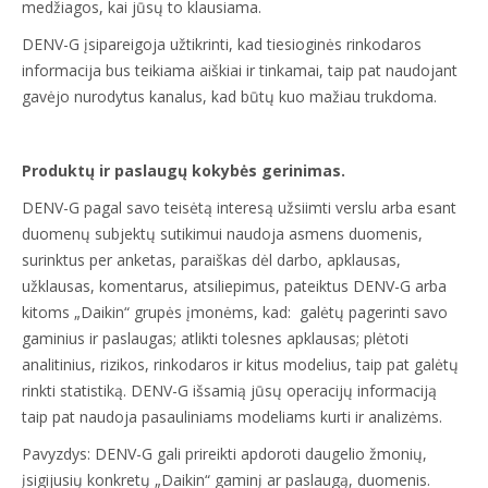
medžiagos, kai jūsų to klausiama.
DENV-G įsipareigoja užtikrinti, kad tiesioginės rinkodaros
informacija bus teikiama aiškiai ir tinkamai, taip pat naudojant
gavėjo nurodytus kanalus, kad būtų kuo mažiau trukdoma.
Produktų ir paslaugų kokybės gerinimas.
DENV-G pagal savo teisėtą interesą užsiimti verslu arba esant
duomenų subjektų sutikimui naudoja asmens duomenis,
surinktus per anketas, paraiškas dėl darbo, apklausas,
užklausas, komentarus, atsiliepimus, pateiktus DENV-G arba
kitoms „Daikin“ grupės įmonėms, kad: galėtų pagerinti savo
gaminius ir paslaugas; atlikti tolesnes apklausas; plėtoti
analitinius, rizikos, rinkodaros ir kitus modelius, taip pat galėtų
rinkti statistiką. DENV-G išsamią jūsų operacijų informaciją
taip pat naudoja pasauliniams modeliams kurti ir analizėms.
Pavyzdys: DENV-G gali prireikti apdoroti daugelio žmonių,
įsigijusių konkretų „Daikin“ gaminį ar paslaugą, duomenis.