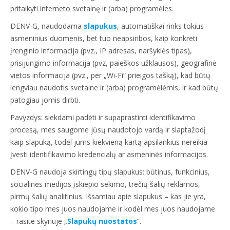
pritaikyti interneto svetainę ir (arba) programėles.
DENV-G, naudodama
slapukus
, automatiškai rinks tokius
asmeninius duomenis, bet tuo neapsiribos, kaip konkreti
įrenginio informacija (pvz., IP adresas, naršyklės tipas),
prisijungimo informacija (pvz, paieškos užklausos), geografinė
vietos informacija (pvz., per „Wi-Fi“ prieigos tašką), kad būtų
lengviau naudotis svetaine ir (arba) programėlėmis, ir kad būtų
patogiau jomis dirbti.
Pavyzdys: siekdami padėti ir supaprastinti identifikavimo
procesą, mes saugome jūsų naudotojo vardą ir slaptažodį
kaip slapuką, todėl jums kiekvieną kartą apsilankius nereikia
įvesti identifikavimo kredencialų ar asmeninės informacijos.
DENV-G naudoja skirtingų tipų slapukus: būtinus, funkcinius,
socialinės medijos įskiepio sekimo, trečių šalių reklamos,
pirmų šalių analitinius. Išsamiau apie slapukus – kas jie yra,
kokio tipo mes juos naudojame ir kodėl mes juos naudojame
– rasite skyriuje „
Slapukų nuostatos
“.