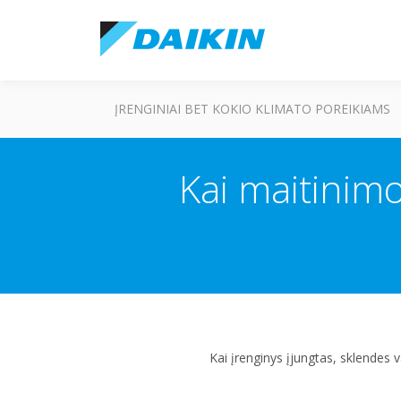
ĮRENGINIAI BET KOKIO KLIMATO POREIKIAMS
Kai maitinimo
Kai įrenginys įjungtas, sklendes 