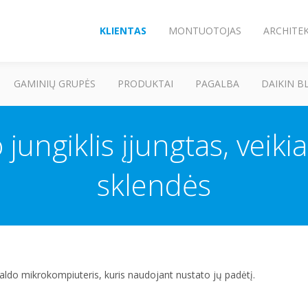
KLIENTAS
MONTUOTOJAS
ARCHITE
GAMINIŲ GRUPĖS
PRODUKTAI
PAGALBA
DAIKIN B
 jungiklis įjungtas, veiki
sklendės
valdo mikrokompiuteris, kuris naudojant nustato jų padėtį.