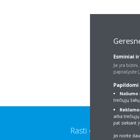
Geresnė
Esminiai ir
Jie yra būtini
paprašysite („
Papildomi 
Našumo s
trečiųjų šali
Reklamos 
arba trečiųjų
pat siekiant
Rasti daugiau
Jei norite da