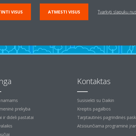
INTI VISUS
ATMESTI VISUS
Tvarkyti slapukų n
anga
Kontaktas
ų namams
Susisiekti su Daikin
eninė prekyba
Kreiptis pagalbos
i ir dideli pastatai
Tarptautinės pagrindinės pas
alaikis
Atsisiunčiama programinė įra
bučiai