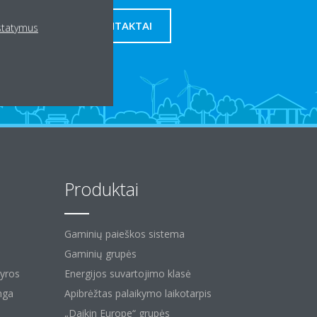
MŪSŲ KONTAKTAI
ustatymus
Produktai
Gaminių paieškos sistema
Gaminių grupės
kyros
Energijos suvartojimo klasė
nga
Apibrėžtas palaikymo laikotarpis
„Daikin Europe“ grupės