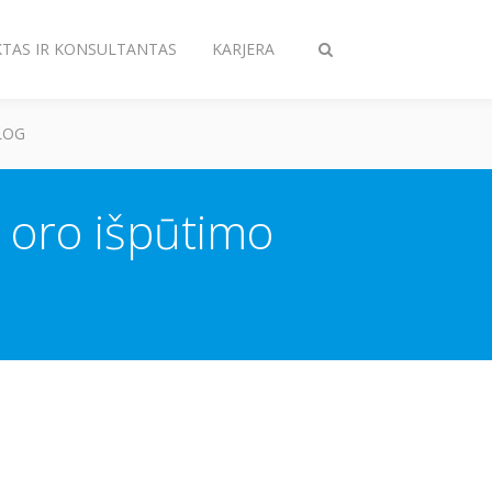
KTAS IR KONSULTANTAS
KARJERA
Perjungiama
paieška
LOG
a oro išpūtimo