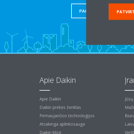
PAGALBA
PATVIRT
Apie Daikin
Įr
Apie Daikin
Jūs
Daikin prekės ženklas
Mažm
Pirmaujančios technologijos
Biura
Atsakinga aplinkosauga
Laisv
Daikin blog
Vieš