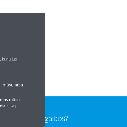
 kurių jūs
esį mūsų arba
klamas mūsų
resus, taip
Reikia pagalbos?