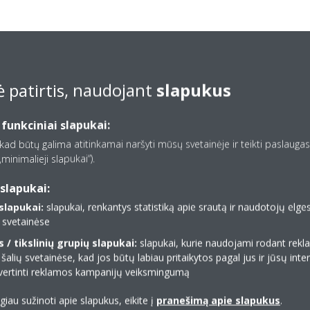
 patirtis, naudojant
slapukus
 funkciniai slapukai:
, kad būtų galima atitinkamai naršyti mūsų svetainėje ir teikti paslaugas,
minimalieji slapukai“).
slapukai:
lapukai:
slapukai, renkantys statistiką apie srautą ir naudotojų elg
ų svetainėse
/ tikslinių grupių slapukai:
slapukai, kurie naudojami rodant re
 šalių svetainėse, kad jos būtų labiau pritaikytos pagal jus ir jūsų inte
 įvertinti reklamos kampanijų veiksmingumą
ugiau sužinoti apie slapukus, eikite į
pranešimą apie slapukus
.