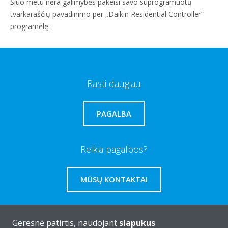
Šiuo metu nėra galimybės pakeisi savo suprogramuotų
tvarkaraščių pavadinimo per „Daikin Residential Controller“
programėlę.
Rasti daugiau
PAGALBA
Reikia pagalbos?
MŪSŲ KONTAKTAI
Geresnė patirtis, naudojant
slapukus