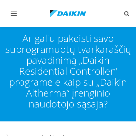
Perjungiamas
Perj
valdymas
paie
Ar galiu pakeisti savo
suprogramuotų tvarkaraščių
pavadinimą „Daikin
Residential Controller“
programėle kaip su „Daikin
Altherma“ įrenginio
naudotojo sąsaja?