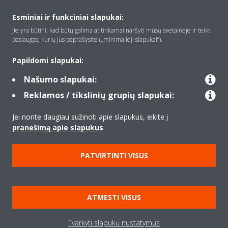
Apie Daikin
Esminiai ir funkciniai slapukai:
Jie yra būtini, kad būtų galima atitinkamai naršyti mūsų svetainėje ir teikti
paslaugas, kurių jūs paprašysite („minimalieji slapukai“).
Įranga
Papildomi slapukai:
Našumo slapukai:
Kontaktas
Reklamos / tikslinių grupių slapukai:
Jei norite daugiau sužinoti apie slapukus, eikite į
Produktai
pranešimą apie slapukus
.
PATVIRTINTI VISUS
Copyright © Daikin
Teisinis pranešimas
Įspėjimas dėl slapukų
ATMESTI VISUS
Duomenų apsaugos politika
Įmonių etika
Data Act
Tvarkyti slapukų nustatymus