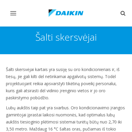
Perjungiamas
Perj
valdymas
paie
Šalti skersvėjai
Šalti skersvėjai kartais yra susiję su oro kondicionieriais ir, iš
tiesų, jie gali kilti dėl netinkamai apgalvotų sistemų. Todėl
projektuojant reikia apsvarstyti tikėtiną poveikį personalui,
kuris gali atsirasti dėl vidinio įrenginio vietos ir jo oro
paskirstymo pobūdžio.
Lubų aukštis taip pat yra svarbus. Oro kondicionavimo įrangos
gamintojai įprastai laikosi nuomonės, kad optimalus lubų
aukštis tiesioginio plėtimosi sistemai turėtų būtų nuo 2,70 iki
3,50 metro. Maždaug 16 °C šaltas oras, pučiamas iš tokio