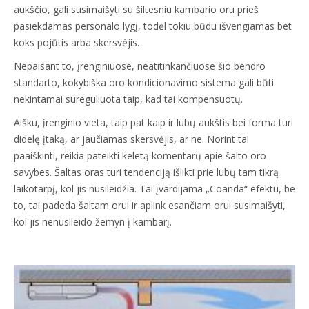
aukščio, gali susimaišyti su šiltesniu kambario oru prieš
pasiekdamas personalo lygį, todėl tokiu būdu išvengiamas bet
koks pojūtis arba skersvėjis.
Nepaisant to, įrenginiuose, neatitinkančiuose šio bendro
standarto, kokybiška oro kondicionavimo sistema gali būti
nekintamai sureguliuota taip, kad tai kompensuotų.
Aišku, įrenginio vieta, taip pat kaip ir lubų aukštis bei forma turi
didelę įtaką, ar jaučiamas skersvėjis, ar ne. Norint tai
paaiškinti, reikia pateikti keletą komentarų apie šalto oro
savybes. Šaltas oras turi tendenciją išlikti prie lubų tam tikrą
laikotarpį, kol jis nusileidžia. Tai įvardijama „Coanda“ efektu, be
to, tai padeda šaltam orui ir aplink esančiam orui susimaišyti,
kol jis nenusileido žemyn į kambarį.