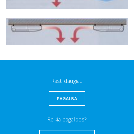
Rasti daugiau
PAGALBA
Reikia pagalbos?