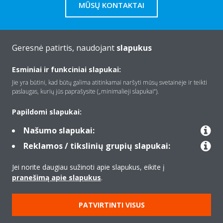
MŪSŲ KONTAKTAI
Geresnė patirtis, naudojant
slapukus
Apie Daikin
Esminiai ir funkciniai slapukai:
Jie yra būtini, kad būtų galima atitinkamai naršyti mūsų svetainėje ir teikti
paslaugas, kurių jūs paprašysite („minimalieji slapukai“).
Įranga
Papildomi slapukai:
Našumo slapukai:
Kontaktas
Reklamos / tikslinių grupių slapukai:
Jei norite daugiau sužinoti apie slapukus, eikite į
Produktai
pranešimą apie slapukus
.
PATVIRTINTI VISUS
Copyright © Daikin