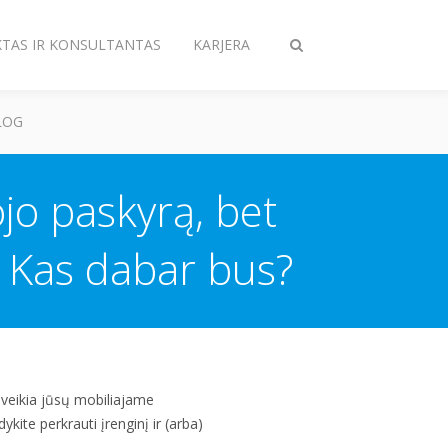
KTAS IR KONSULTANTAS
KARJERA
Perjungiama
paieška
LOG
jo paskyrą, bet
. Kas dabar bus?
s veikia jūsų mobiliajame
ykite perkrauti įrenginį ir (arba)