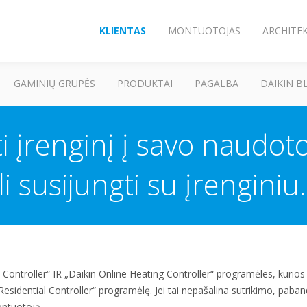
KLIENTAS
MONTUOTOJAS
ARCHITE
GAMINIŲ GRUPĖS
PRODUKTAI
PAGALBA
DAIKIN B
i įrenginį į savo naudoto
 susijungti su įrenginiu
al Controller“ IR „Daikin Online Heating Controller“ programėles, kurio
n Residential Controller“ programėlę. Jei tai nepašalina sutrikimo, paband
ontuotoją.