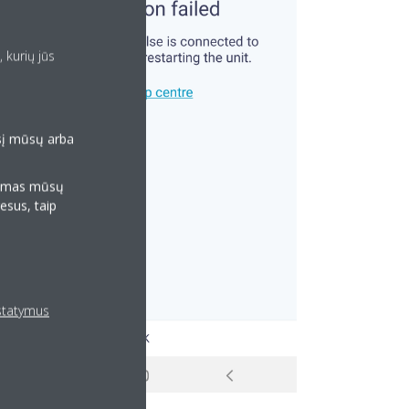
 kurių jūs
esį mūsų arba
klamas mūsų
resus, taip
ustatymus