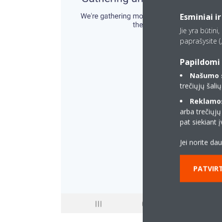
Esminiai ir
Jie yra būtini
paprašysite („
Papildomi 
Našumo s
trečiųjų šali
Reklamos 
arba trečiųjų
pat siekiant
Jei norite da
PATVIRT