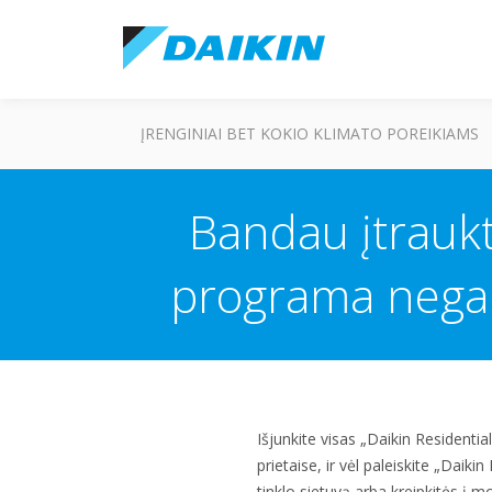
ĮRENGINIAI BET KOKIO KLIMATO POREIKIAMS
Bandau įtraukt
programa negali
Išjunkite visas „Daikin Residenti
prietaise, ir vėl paleiskite „Daiki
tinklo sietuvą arba kreipkitės į m