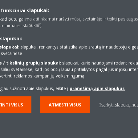
 funkciniai slapukai:
, kad būtų galima atitinkamai naršyti mūsų svetainėje ir teikti paslaugas,
minimalieji slapukai“).
slapukai:
lapukai:
slapukai, renkantys statistiką apie srautą ir naudotojų elg
ų svetainėse
/ tikslinių grupių slapukai:
slapukai, kurie naudojami rodant re
 šalių svetainėse, kad jos būtų labiau pritaikytos pagal jus ir jūsų inte
 įvertinti reklamos kampanijų veiksmingumą
ugiau sužinoti apie slapukus, eikite į
pranešimą apie slapukus
.
INTI VISUS
ATMESTI VISUS
Tvarkyti slapukų n