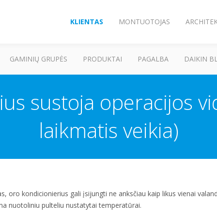
KLIENTAS
MONTUOTOJAS
ARCHITE
GAMINIŲ GRUPĖS
PRODUKTAI
PAGALBA
DAIKIN B
ius sustoja operacijos v
laikmatis veikia)
 oro kondicionierius gali įsijungti ne anksčiau kaip likus vienai valanda
 nuotoliniu pulteliu nustatytai temperatūrai.