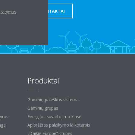
MŪSŲ KONTAKTAI
ustatymus
Produktai
Gaminių paieškos sistema
Gaminių grupės
kyros
Energijos suvartojimo klasė
nga
Apibrėžtas palaikymo laikotarpis
„Daikin Europe“ grupės