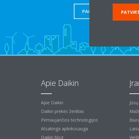
PAGALBA
PATVIRT
Apie Daikin
Įr
Apie Daikin
Jūs
Daikin prekės ženklas
Mažm
Pirmaujančios technologijos
Biura
Atsakinga aplinkosauga
Laisv
Daikin blog
Vieš