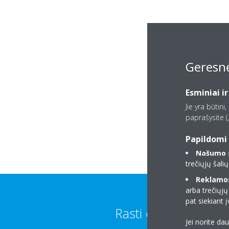
Geresnė
Esminiai ir
Jie yra būtini
paprašysite („
Papildomi 
Našumo s
trečiųjų šali
Reklamos 
arba trečiųjų
pat siekiant
Rasti daugiau
Jei norite da