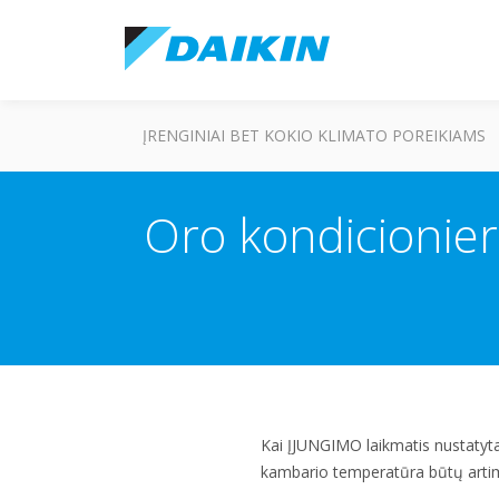
ĮRENGINIAI BET KOKIO KLIMATO POREIKIAMS
Oro kondicionier
Kai ĮJUNGIMO laikmatis nustatytas,
kambario temperatūra būtų artima