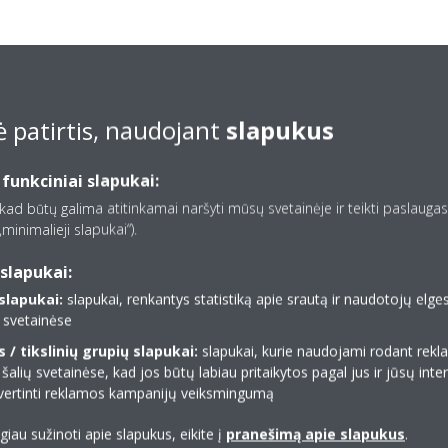
 patirtis, naudojant
slapukus
 funkciniai slapukai:
, kad būtų galima atitinkamai naršyti mūsų svetainėje ir teikti paslaugas,
minimalieji slapukai“).
slapukai:
lapukai:
slapukai, renkantys statistiką apie srautą ir naudotojų elg
ų svetainėse
/ tikslinių grupių slapukai:
slapukai, kurie naudojami rodant re
 šalių svetainėse, kad jos būtų labiau pritaikytos pagal jus ir jūsų inte
 įvertinti reklamos kampanijų veiksmingumą
ugiau sužinoti apie slapukus, eikite į
pranešimą apie slapukus
.