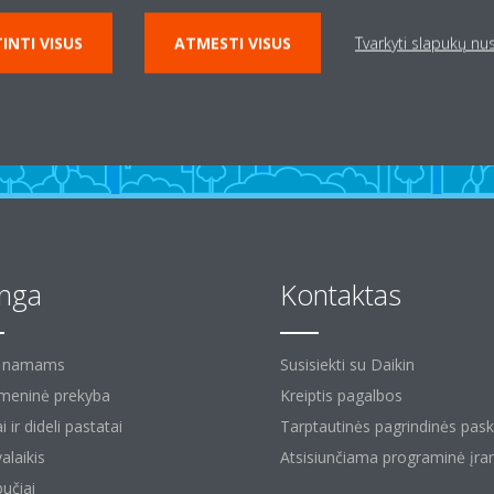
INTI VISUS
ATMESTI VISUS
Tvarkyti slapukų n
anga
Kontaktas
ų namams
Susisiekti su Daikin
eninė prekyba
Kreiptis pagalbos
i ir dideli pastatai
Tarptautinės pagrindinės pas
alaikis
Atsisiunčiama programinė įra
bučiai