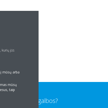
 kurių jūs
esį mūsų arba
klamas mūsų
resus, taip
Reikia pagalbos?