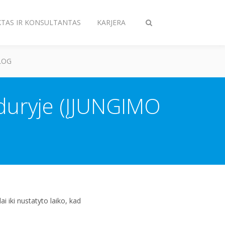
KTAS IR KONSULTANTAS
KARJERA
Perjungiama
paieška
LOG
iduryje (ĮJUNGIMO
i iki nustatyto laiko, kad