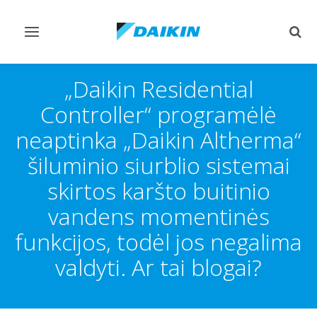
Perjungiamas
Perj
valdymas
paie
„Daikin Residential
Controller“ programėlė
neaptinka „Daikin Altherma“
šiluminio siurblio sistemai
skirtos karšto buitinio
vandens momentinės
funkcijos, todėl jos negalima
valdyti. Ar tai blogai?