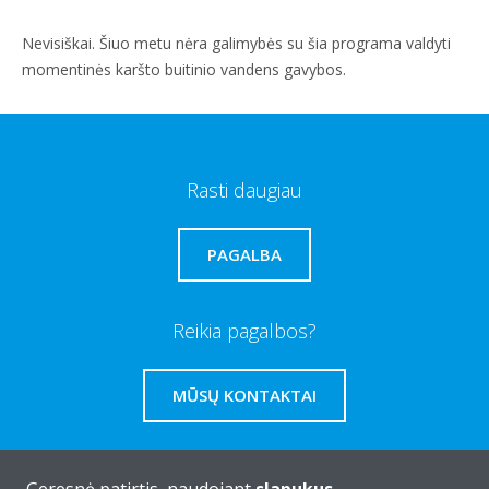
Nevisiškai. Šiuo metu nėra galimybės su šia programa valdyti
momentinės karšto buitinio vandens gavybos.
Rasti daugiau
PAGALBA
Reikia pagalbos?
MŪSŲ KONTAKTAI