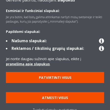
Geresnė patirtis, naudojant
slapukus
Apie Daikin
Esminiai ir funkciniai slapukai:
Jie yra būtini, kad būtų galima atitinkamai naršyti mūsų svetainėje ir teikti
paslaugas, kurių jūs paprašysite („minimalieji slapukai“).
Įranga
Papildomi slapukai:
Našumo slapukai:
Kontaktas
Reklamos / tikslinių grupių slapukai:
Jei norite daugiau sužinoti apie slapukus, eikite į
Produktai
pranešimą apie slapukus
.
PATVIRTINTI VISUS
Copyright © Daikin
Teisinis pranešimas
Įspėjimas dėl slapukų
ATMESTI VISUS
Duomenų apsaugos politika
Įmonių etika
Data Act
Tvarkyti slapukų nustatymus