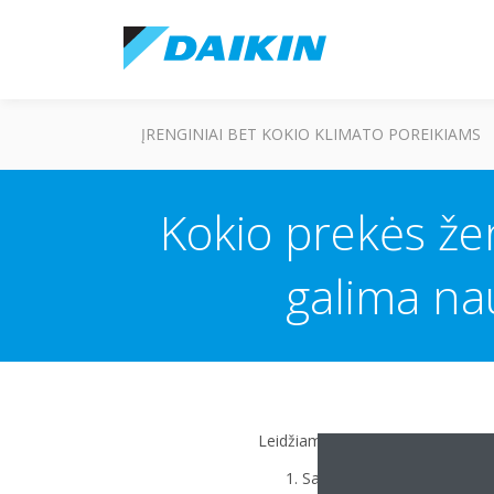
ĮRENGINIAI BET KOKIO KLIMATO POREIKIAMS
Kokio prekės žen
galima nau
Leidžiami prekių ženklai:
Saginomiya