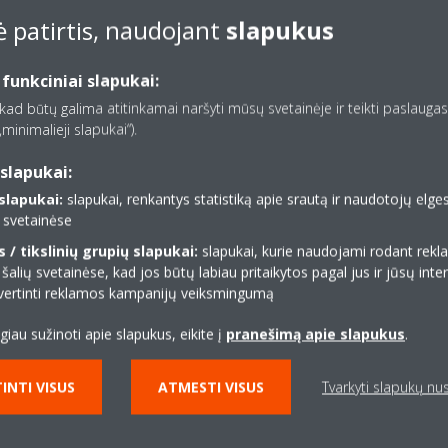
 patirtis, naudojant
slapukus
nklus, jei PS vertė ir slėgio reguliavimo intervalas atitinka pritaikym
 funkciniai slapukai:
, kad būtų galima atitinkamai naršyti mūsų svetainėje ir teikti paslaugas,
minimalieji slapukai“).
slapukai:
lapukai:
slapukai, renkantys statistiką apie srautą ir naudotojų elg
ų svetainėse
/ tikslinių grupių slapukai:
slapukai, kurie naudojami rodant re
 šalių svetainėse, kad jos būtų labiau pritaikytos pagal jus ir jūsų inte
 įvertinti reklamos kampanijų veiksmingumą
ugiau sužinoti apie slapukus, eikite į
pranešimą apie slapukus
.
INTI VISUS
ATMESTI VISUS
Tvarkyti slapukų n