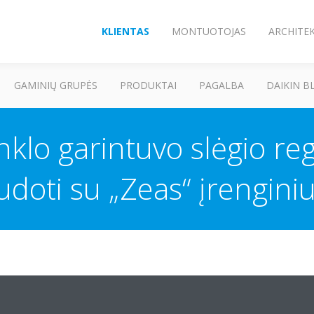
KLIENTAS
MONTUOTOJAS
ARCHITE
GAMINIŲ GRUPĖS
PRODUKTAI
PAGALBA
DAIKIN B
klo garintuvo slėgio reg
doti su „Zeas“ įrengini