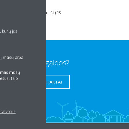
o pobūdį ir naudojamą šaltnešį (PS
 kurių jūs
esį mūsų arba
Reikia pagalbos?
klamas mūsų
resus, taip
MŪSŲ KONTAKTAI
ustatymus