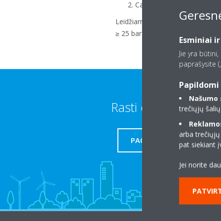
Castel
Geresnė
Leidžiama naudoti kitus prekės že
≥ 25 bar)
Esminiai ir
Jie yra būtini
paprašysite („
Papildomi 
Našumo s
Rasti daugiau
trečiųjų šali
Reklamos 
arba trečiųjų
PAGALBA
pat siekiant
Jei norite da
PATVIRT