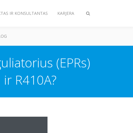
KTAS IR KONSULTANTAS
KARJERA
Perjungiama
paieška
LOG
uliatorius (EPRs)
u ir R410A?