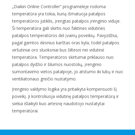
„Daikin Online Controller“ programėlėje rodoma
temperatūra yra tokia, kurią išmatuoja patalpos
temperatūros jutiklis, įrengtas patalpos įrenginio viduje.
Ši temperatūra gali skirtis nuo faktinės vidutinės
patalpos temperatūros dėl įvairių poveikių. Pavyzdžiui,
pagal gamtos dėsnius karštas oras kyla, todėl patalpos
viršutiniai oro sluoksniai bus šiltesni nei vidutinė
temperatūra. Temperatūros skirtumai priklauso nuo
patalpos dydžio ir šilumos nuostolių, įrenginio
sumontavimo vietos patalpoje, jo atstumo iki lubų ir nuo
ventiliatoriaus greičio nustatymo.
Įrenginio valdymo logika yra pritaikyta kompensuoti šį
poveikį. Ji kontroliuoja vidutinę patalpos temperatūrą ir
siekia išlaikyti kuo artesnę naudotojo nustatytai
temperatūrai.