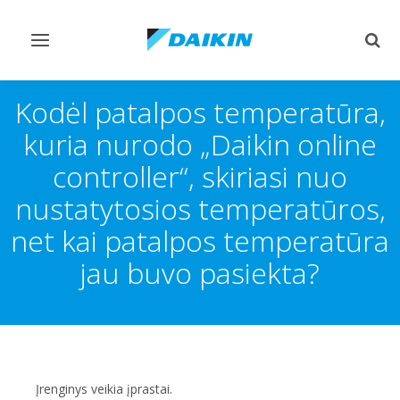
Perjungiamas
Perj
valdymas
paie
Kodėl patalpos temperatūra,
kuria nurodo „Daikin online
controller“, skiriasi nuo
nustatytosios temperatūros,
net kai patalpos temperatūra
jau buvo pasiekta?​
Įrenginys veikia įprastai.