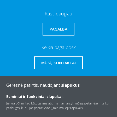
Rasti daugiau
PAGALBA
Reikia pagalbos?
MŪSŲ KONTAKTAI
Geresnė patirtis, naudojant
slapukus
Apie Daikin
Esminiai ir funkciniai slapukai:
Jie yra būtini, kad būtų galima atitinkamai naršyti mūsų svetainėje ir teikti
paslaugas, kurių jūs paprašysite („minimalieji slapukai“).
Įranga