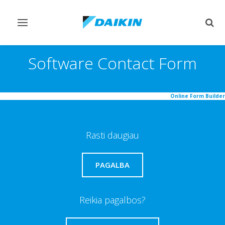
Perjungiamas
Perj
valdymas
paie
Software Contact Form
Online Form Builder
Rasti daugiau
PAGALBA
Reikia pagalbos?