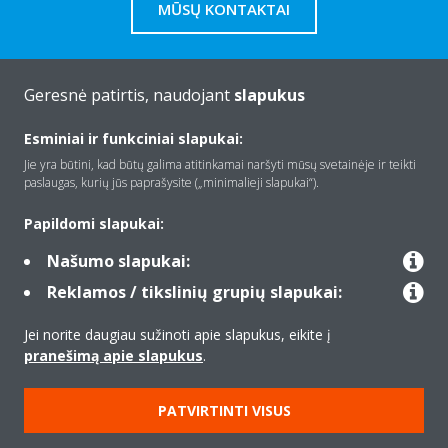
MŪSŲ KONTAKTAI
Geresnė patirtis, naudojant
slapukus
Apie Daikin
Esminiai ir funkciniai slapukai:
Jie yra būtini, kad būtų galima atitinkamai naršyti mūsų svetainėje ir teikti
paslaugas, kurių jūs paprašysite („minimalieji slapukai“).
Įranga
Papildomi slapukai:
Našumo slapukai:
Kontaktas
Reklamos / tikslinių grupių slapukai:
Jei norite daugiau sužinoti apie slapukus, eikite į
Produktai
pranešimą apie slapukus
.
PATVIRTINTI VISUS
Copyright © Daikin