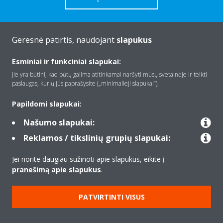
Geresnė patirtis, naudojant
slapukus
Apie Daikin
Esminiai ir funkciniai slapukai:
Jie yra būtini, kad būtų galima atitinkamai naršyti mūsų svetainėje ir teikti
paslaugas, kurių jūs paprašysite („minimalieji slapukai“).
Įranga
Papildomi slapukai:
Našumo slapukai:
Kontaktas
Reklamos / tikslinių grupių slapukai:
Jei norite daugiau sužinoti apie slapukus, eikite į
Produktai
pranešimą apie slapukus
.
PATVIRTINTI VISUS
Copyright © Daikin