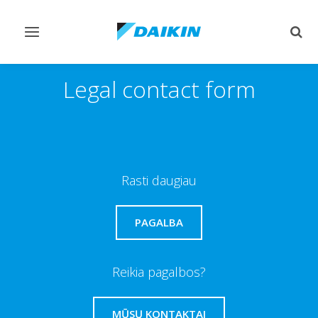
Perjungiamas
Perj
valdymas
paie
Legal contact form
Rasti daugiau
PAGALBA
Reikia pagalbos?
MŪSŲ KONTAKTAI