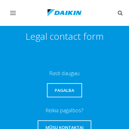
Perjungiamas
Perj
valdymas
paie
Legal contact form
Rasti daugiau
PAGALBA
Reikia pagalbos?
MŪSŲ KONTAKTAI