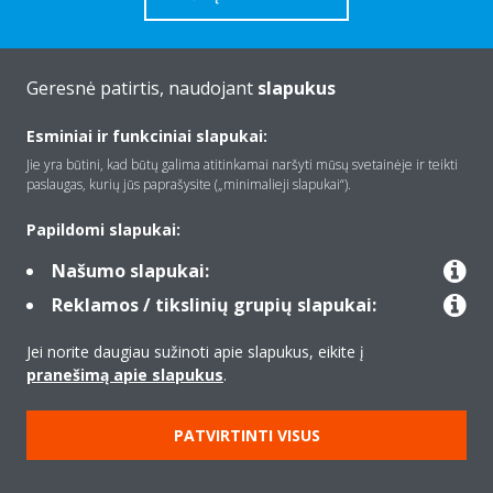
Geresnė patirtis, naudojant
slapukus
Apie Daikin
Esminiai ir funkciniai slapukai:
Jie yra būtini, kad būtų galima atitinkamai naršyti mūsų svetainėje ir teikti
paslaugas, kurių jūs paprašysite („minimalieji slapukai“).
Įranga
Papildomi slapukai:
Našumo slapukai:
Kontaktas
Reklamos / tikslinių grupių slapukai:
Jei norite daugiau sužinoti apie slapukus, eikite į
Produktai
pranešimą apie slapukus
.
PATVIRTINTI VISUS
Copyright © Daikin