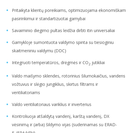
Pritaikyta klientų poreikiams, optimizuojama ekonomiškam
pasirinkimui ir standartizuotai gamybai
Savaiminio diegimo pultas leidžia dirbti itin universaliai
Gamykloje sumontuota valdymo spinta su tiesioginiu
skaitmeniniu valdymu (DDC)
Integruoti temperatūros, drėgmės ir CO
jutikliai
2
Valdo maišymo sklendes, rotorinius šilumokaičius, vandens
vožtuvus ir slėgio jungiklius, skirtus filtrams ir
ventiliatoriams
Valdo ventiliatoriaus variklius ir inverterius
Kontroliuoja atšaldytą vandenį, karštą vandenį, DX
vėsinimą ir (arba) šildymo vijas (suderinamas su ERAD-
E-/ERA/VRV)