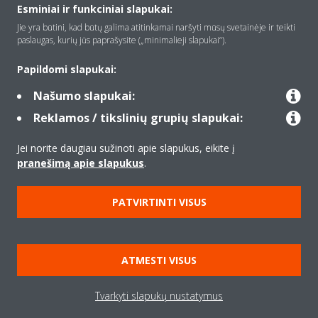
Apie Daikin
Esminiai ir funkciniai slapukai:
Jie yra būtini, kad būtų galima atitinkamai naršyti mūsų svetainėje ir teikti
paslaugas, kurių jūs paprašysite („minimalieji slapukai“).
Įranga
Papildomi slapukai:
Našumo slapukai:
Kontaktas
Reklamos / tikslinių grupių slapukai:
Jei norite daugiau sužinoti apie slapukus, eikite į
Produktai
pranešimą apie slapukus
.
PATVIRTINTI VISUS
Copyright © Daikin
Teisinis pranešimas
Įspėjimas dėl slapukų
ATMESTI VISUS
Duomenų apsaugos politika
Įmonių etika
Data Act
Tvarkyti slapukų nustatymus