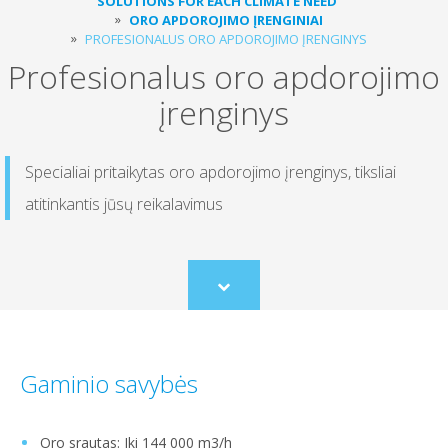
SOLUTIONS FOR EACH CLIMATE NEED
ORO APDOROJIMO ĮRENGINIAI
PROFESIONALUS ORO APDOROJIMO ĮRENGINYS
Profesionalus oro apdorojimo
įrenginys
Specialiai pritaikytas oro apdorojimo įrenginys, tiksliai
atitinkantis jūsų reikalavimus
Scroll
to
content
Gaminio savybės
Oro srautas: Iki 144 000 m3/h