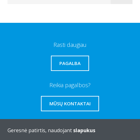
Rasti daugiau
PAGALBA
Reikia pagalbos?
MŪSŲ KONTAKTAI
Geresnė patirtis, naudojant
slapukus