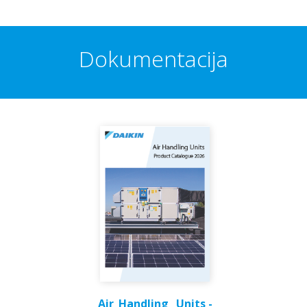
Dokumentacija
Air_Handling _Units -