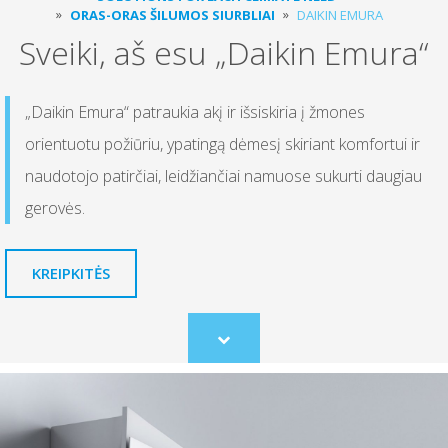
ORAS-ORAS ŠILUMOS SIURBLIAI
DAIKIN EMURA
Sveiki, aš esu „Daikin Emura“
„Daikin Emura“ patraukia akį ir išsiskiria į žmones
orientuotu požiūriu, ypatingą dėmesį skiriant komfortui ir
naudotojo patirčiai, leidžiančiai namuose sukurti daugiau
gerovės.
KREIPKITĖS
Scroll
to
content