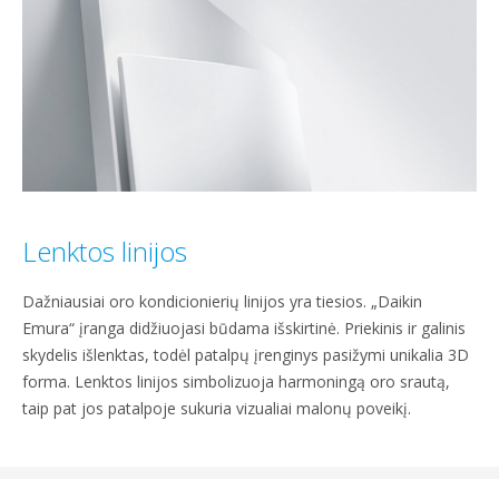
Lenktos linijos
Dažniausiai oro kondicionierių linijos yra tiesios. „Daikin
Emura“ įranga didžiuojasi būdama išskirtinė. Priekinis ir galinis
skydelis išlenktas, todėl patalpų įrenginys pasižymi unikalia 3D
forma. Lenktos linijos simbolizuoja harmoningą oro srautą,
taip pat jos patalpoje sukuria vizualiai malonų poveikį.