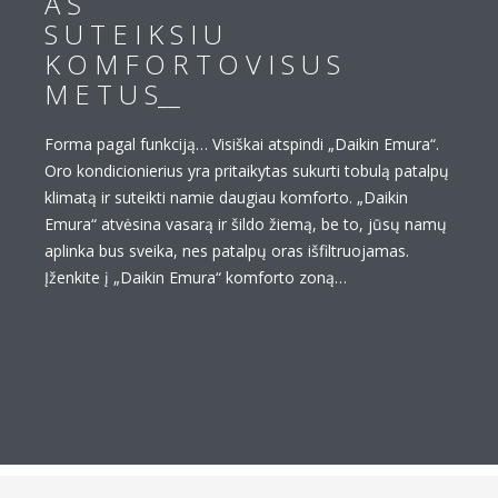
A Š
S U T E I K S I U
K O M F O R T O V I S U S
M E T U S__
Forma pagal funkciją… Visiškai atspindi „Daikin Emura“.
Oro kondicionierius yra pritaikytas sukurti tobulą patalpų
klimatą ir suteikti namie daugiau komforto. „Daikin
Emura“ atvėsina vasarą ir šildo žiemą, be to, jūsų namų
aplinka bus sveika, nes patalpų oras išfiltruojamas.
Įženkite į „Daikin Emura“ komforto zoną…