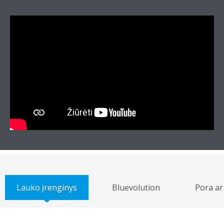
Lauko įrenginys
Bluevolution
Pora ar 