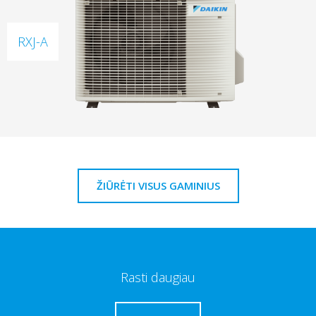
RXJ-A
ŽIŪRĖTI VISUS GAMINIUS
Rasti daugiau