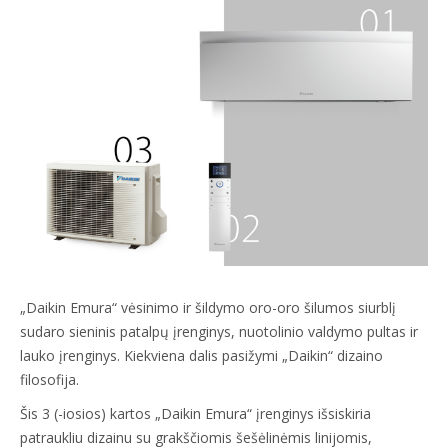
„Daikin Emura“ vėsinimo ir šildymo oro-oro šilumos siurblį
sudaro sieninis patalpų įrenginys, nuotolinio valdymo pultas ir
lauko įrenginys. Kiekviena dalis pasižymi „Daikin“ dizaino
filosofija.
Šis 3 (-iosios) kartos „Daikin Emura“ įrenginys išsiskiria
patraukliu dizainu su grakščiomis šešėlinėmis linijomis,