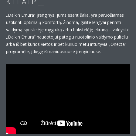
K I T A I P __
„Daikin Emura“ įrenginys, jums esant šalia, yra paruošiamas
užtikrinti optimalų komfortą. Žinoma, galite lengvai perimti
valdymą spustelėję mygtuką arba bakstelėję ekraną – valdykite
„Daikin Emura“ naudotojui patogiu nuotolinio valdymo pulteliu
arba iš bet kurios vietos ir bet kuriuo metu intuityvia „Onecta“
programėle, įdiegę išmaniuosiuose įrenginiuose.