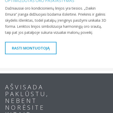
OPTIMIZUOTAS ORO PASKIRSTYMAS
Dažniausiai oro kondicionierių linijos yra tiesios. „Daikin
Emura“ įranga didžiuojasi būdama išskirtinė. Priekinis ir galinis
skydelis išlenktas, todėl patalpų įrenginys pasižymi unikalia 3D
forma. Lenktos linijos simbolizuoja harmoningą oro srautą,
taip pat jos patalpoje sukuria vizualiai malonų poveikį.
RASTI MONTUOTOJĄ
A Š V I S A D A
P A K L Ū S T U ,
N E B E N T
N O R Ė S I T E