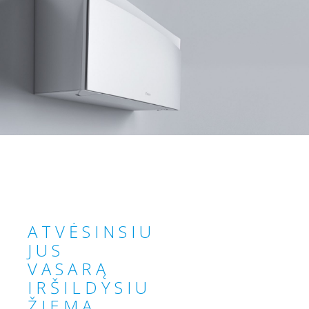
A T V Ė S I N S I U
J U S
V A S A R Ą
I R Š I L D Y S I U
Ž I E M Ą __