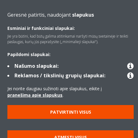
Produktai
Geresnė patirtis, naudojant
slapukus
Esminiai ir funkciniai slapukai:
Copyright © Daikin
Jie yra būtini, kad būtų galima atitinkamai naršyti mūsų svetainėje ir teikti
paslaugas, kurių jūs paprašysite („minimalieji slapukai“).
Teisinis pranešimas
Įspėjimas dėl slapukų
Duomenų apsaugos politika
Įmonių etika
Data Act
Papildomi slapukai:
Našumo slapukai:
Reklamos / tikslinių grupių slapukai:
Jei norite daugiau sužinoti apie slapukus, eikite į
pranešimą apie slapukus
.
PATVIRTINTI VISUS
ATMESTI VISUS