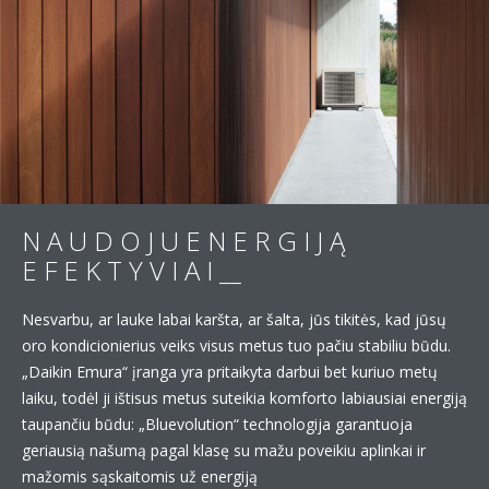
N A U D O J U E N E R G I J Ą
E F E K T Y V I A I __
Nesvarbu, ar lauke labai karšta, ar šalta, jūs tikitės, kad jūsų
oro kondicionierius veiks visus metus tuo pačiu stabiliu būdu.
„Daikin Emura“ įranga yra pritaikyta darbui bet kuriuo metų
laiku, todėl ji ištisus metus suteikia komforto labiausiai energiją
taupančiu būdu: „Bluevolution“ technologija garantuoja
geriausią našumą pagal klasę su mažu poveikiu aplinkai ir
mažomis sąskaitomis už energiją