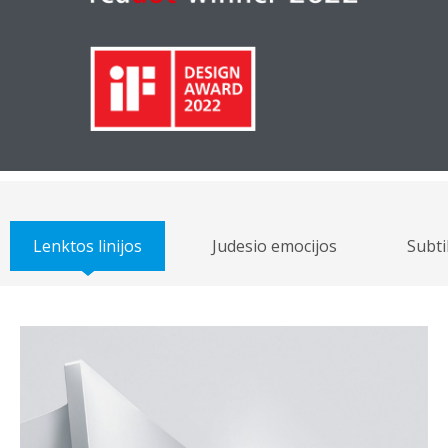
Lenktos linijos
Judesio emocijos
Subti