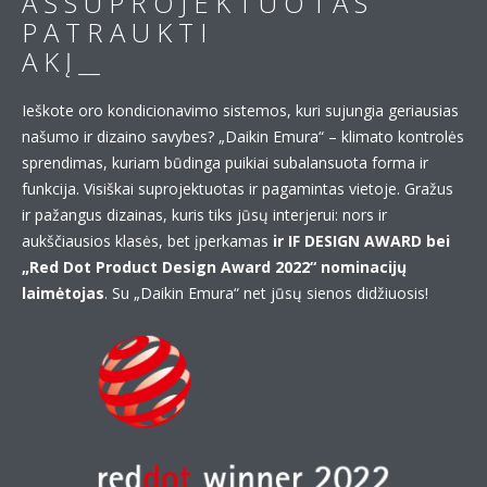
A Š S U P R O J E K T U O T A S
P A T R A U K T I
A K Į __
Ieškote oro kondicionavimo sistemos, kuri sujungia geriausias
našumo ir dizaino savybes? „Daikin Emura“ – klimato kontrolės
sprendimas, kuriam būdinga puikiai subalansuota forma ir
funkcija. Visiškai suprojektuotas ir pagamintas vietoje. Gražus
ir pažangus dizainas, kuris tiks jūsų interjerui: nors ir
aukščiausios klasės, bet įperkamas
ir IF DESIGN AWARD bei
„Red Dot Product Design Award 2022“ nominacijų
laimėtojas
. Su „Daikin Emura“ net jūsų sienos didžiuosis!