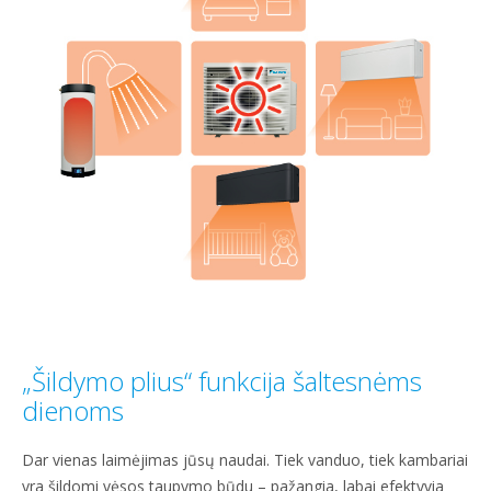
„Šildymo plius“ funkcija šaltesnėms
dienoms
Dar vienas laimėjimas jūsų naudai. Tiek vanduo, tiek kambariai
yra šildomi vėsos taupymo būdu – pažangia, labai efektyvia