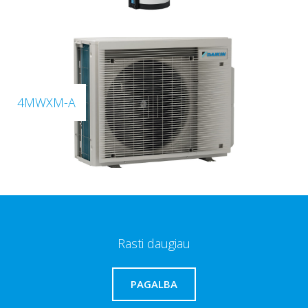
4MWXM-A
Rasti daugiau
PAGALBA