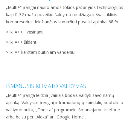
„Multi+“ įrangai naudojamos tokios pažangios technologijos
kaip R-32 mažo poveikio šaldymo medžiaga ir švaistiklinis
kompresorius, leidžiančios sumažinti poveikį aplinkai 68 %.
> iki A+++ vėsinant
> iki A++ šildant
> iki A+ karštam buitiniam vandeniui
IŠMANUSIS KLIMATO VALDYMAS
„Multi+“ įranga leidžia įvairiais būdais valdyti savo namų
aplinką. Valdykite įrenginį infraraudonųjų spindulių nuotolinio
valdymo pultu, „Onecta“ programėle išmaniajame telefone
arba balsu per „Alexa“ ar „Google Home“.