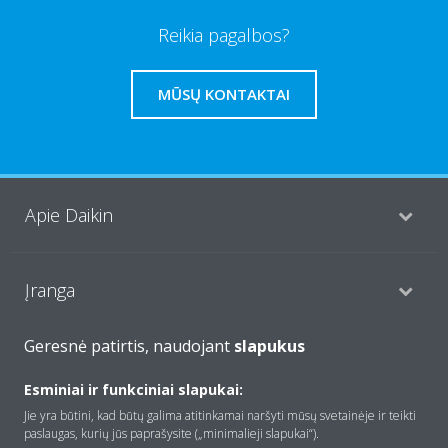
Reikia pagalbos?
MŪSŲ KONTAKTAI
Apie Daikin
Įranga
Geresnė patirtis, naudojant
slapukus
Kontaktas
Esminiai ir funkciniai slapukai:
Jie yra būtini, kad būtų galima atitinkamai naršyti mūsų svetainėje ir teikti
paslaugas, kurių jūs paprašysite („minimalieji slapukai“).
Produktai