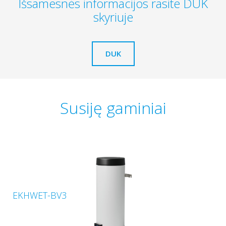
Išsamesnės informacijos rasite DUK
skyriuje
DUK
Susiję gaminiai
EKHWET-BV3