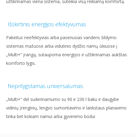
užtikrinamas viena sistema, suteikia visą reikiamą komfortą.
Išskirtinis energijos efektyvumas
Pakeitus neefektyvias arba pasenusias vandens šildymo
sistemas mažuose arba vidutinio dydžio namų ūkiuose į
„Multi+“ įrangą, sutaupoma energijos ir užtikrinamas aukštas
komforto lygis.
Neprilygstamas universalumas
„Multi+“ dėl suderinamumo su 90 ir 230 l baku ir daugybe
vidinių įrenginių, lengvo sumontavimo ir lankstaus planavimo
tinka bet kokiam namui arba gyvenimo būdui