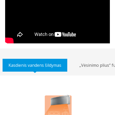
Kasdienis vandens šildymas
„Vėsinimo plius“ f