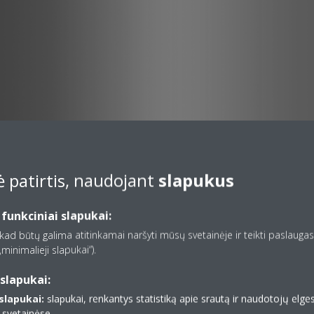
 patirtis, naudojant
slapukus
 funkciniai slapukai:
2 spalvų: baltos ir mat
, kad būtų galima atitinkamai naršyti mūsų svetainėje ir teikti paslaugas,
minimalieji slapukai“).
slapukai:
Kompaktiška ir funkcionali konstrukcija, tinkanti visiems interjerams
lapukai:
slapukai, renkantys statistiką apie srautą ir naudotojų elg
ų svetainėse