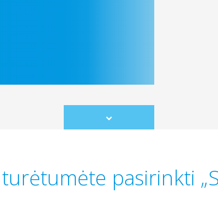
Scroll
to
content
turėtumėte pasirinkti „S