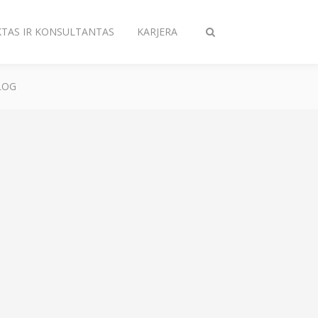
KTAS IR KONSULTANTAS
KARJERA
Perjungiama
paieška
LOG