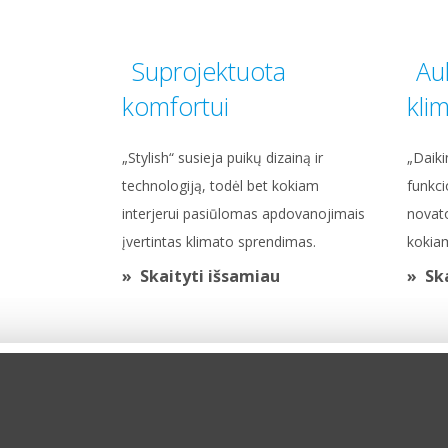
Suprojektuota
Au
komfortui
kli
„Stylish“ susieja puikų dizainą ir
„Daiki
technologiją, todėl bet kokiam
funkci
interjerui pasiūlomas apdovanojimais
novato
įvertintas klimato sprendimas.
kokiam
Skaityti išsamiau
Sk