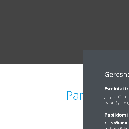
Geresnė
Esminiai ir
Parduodama 
Jie yra būtini
paprašysite („
Papildomi 
Našumo s
trečiųjų šali