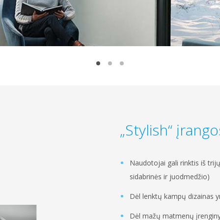
„Stylish“ įrango
Naudotojai gali rinktis iš trij
sidabrinės ir juodmedžio)
Dėl lenktų kampų dizainas yra
Dėl mažų matmenų įrenginys