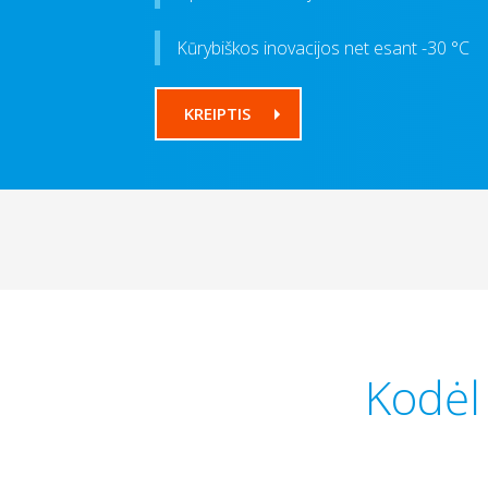
Kūrybiškos inovacijos net esant -30 °C
KREIPTIS
Kodėl 