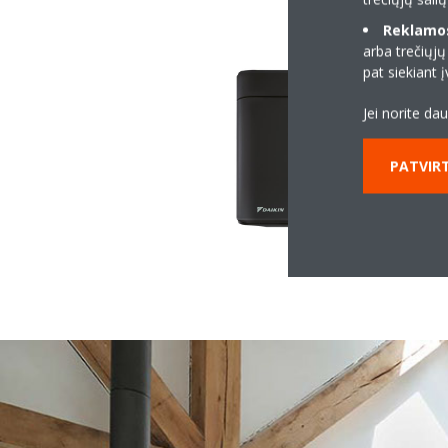
Reklamos 
arba trečiųjų
pat siekiant
Jei norite da
PATVIRT