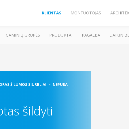
KLIENTAS
MONTUOTOJAS
ARCHITE
GAMINIŲ GRUPĖS
PRODUKTAI
PAGALBA
DAIKIN B
ORAS ŠILUMOS SIURBLIAI
NEPURA
tas šildyti