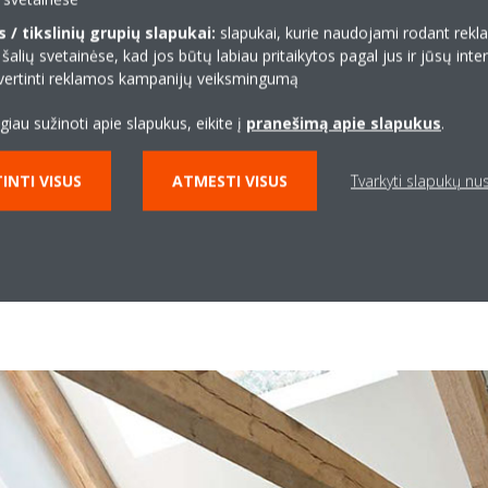
/ tikslinių grupių slapukai:
slapukai, kurie naudojami rodant re
 šalių svetainėse, kad jos būtų labiau pritaikytos pagal jus ir jūsų inte
 įvertinti reklamos kampanijų veiksmingumą
ugiau sužinoti apie slapukus, eikite į
pranešimą apie slapukus
.
INTI VISUS
ATMESTI VISUS
Tvarkyti slapukų n