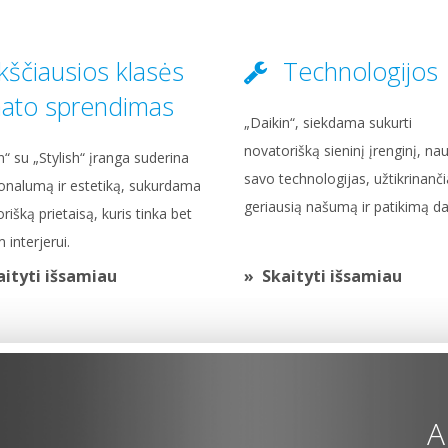
kščiausios klasės
Technologijos
mato sprendimas
„Daikin“, siekdama sukurti
novatorišką sieninį įrenginį, na
n“ su „Stylish“ įranga suderina
savo technologijas, užtikrinanč
onalumą ir estetiką, sukurdama
geriausią našumą ir patikimą da
rišką prietaisą, kuris tinka bet
 interjerui.
aityti išsamiau
Skaityti išsamiau
A