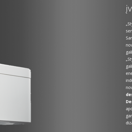
į
„St
sem
Sar
nov
gal
„St
gal
en
ind
nov
de
De
apd
gar
diz