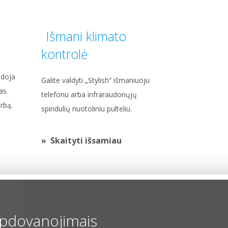
Išmani klimato
kontrolė
udoja
Galite valdyti „Stylish“ išmaniuoju
ias
telefonu arba infraraudonųjų
rbą.
spindulių nuotoliniu pulteliu.
Skaityti išsamiau
pdovanojimais