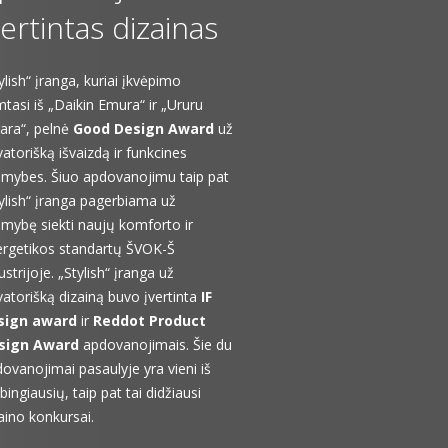
vertintas dizainas
ylish“ įranga, kuriai įkvėpimo
tasi iš „Daikin Emura“ ir „Ururu
ara“, pelnė
Good Design Award
už
atorišką išvaizdą ir funkcines
imybes. Šiuo apdovanojimu taip pat
ylish“ įranga pagerbiama už
imybę siekti naujų komforto ir
ergetikos standartų ŠVOK-Š
ustrijoje. „Stylish“ įranga už
atorišką dizainą buvo įvertinta
IF
sign award
ir
Reddot Product
sign Award
apdovanojimais. Šie du
ovanojimai pasaulyje yra vieni iš
bingiausių, taip pat tai didžiausi
aino konkursai.