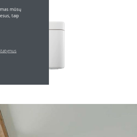
klamas mūsų
resus, taip
ustatymus