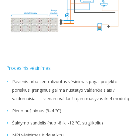
Procesinis vėsinimas
Pavienis arba centralizuotas vėsinimas pagal projekto
poreikius. Įrenginius galima nustatyti valdančiaisiais /
valdomaisiais – vienam valdančiajam masyvas iki 4 modulių
Pieno aušinimas (9–4 °C)
Šaldymo sandėlis (nuo -8 iki -12 °C, su glikoliu)
MRI vėsinimas ir daug kitų