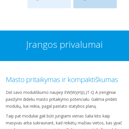
Įrangos privalumai
Masto pritaikymas ir kompaktiškumas
Dėl savo moduliškumo naujieji EW(W)(H)(L)T-Q A įrenginiai
pasižymi dideliu masto pritaikymo potencialu. Galima pridėti
modulių, kai reikia, pagal pastato statybos planą.
Taip pat moduliai gali būti jungiami vienas šalia kito kaip
masyvas arba sukraunant, kad reikėtų mažiau vietos, kas ypač