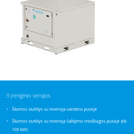
3 įrenginio versijos
Šilumos siurblys su inversija vandens pusėje
Šilumos siurblys su inversija šaldymo medžiagos pusėje (tik
100 kW)