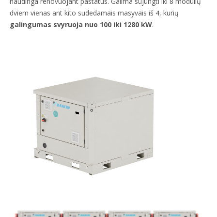
naudinga renovuojant pastatus. Galima sujungti iki 8 modulių
dviem vienas ant kito sudedamais masyvais iš 4, kurių
galingumas svyruoja nuo 100 iki 1280 kW
.