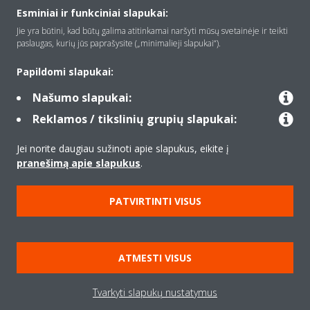
Apie Daikin
Esminiai ir funkciniai slapukai:
Jie yra būtini, kad būtų galima atitinkamai naršyti mūsų svetainėje ir teikti
paslaugas, kurių jūs paprašysite („minimalieji slapukai“).
Įranga
Papildomi slapukai:
Našumo slapukai:
Kontaktas
Reklamos / tikslinių grupių slapukai:
Jei norite daugiau sužinoti apie slapukus, eikite į
Produktai
pranešimą apie slapukus
.
PATVIRTINTI VISUS
Copyright © Daikin
Teisinis pranešimas
Įspėjimas dėl slapukų
ATMESTI VISUS
Duomenų apsaugos politika
Įmonių etika
Data Act
Tvarkyti slapukų nustatymus