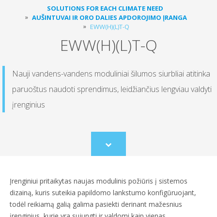
SOLUTIONS FOR EACH CLIMATE NEED
AUŠINTUVAI IR ORO DALIES APDOROJIMO ĮRANGA
EWW(H)(L)T-Q
EWW(H)(L)T-Q
Nauji vandens-vandens moduliniai šilumos siurbliai atitinka
paruoštus naudoti sprendimus, leidžiančius lengviau valdyti
įrenginius
Scroll
to
content
Įrenginiui pritaikytas naujas modulinis požiūris į sistemos
dizainą, kuris suteikia papildomo lankstumo konfigūruojant,
todėl reikiamą galią galima pasiekti derinant mažesnius
įrenginius, kurie yra sujungti ir valdomi kaip vienas.