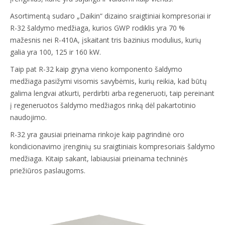
Asortimentą sudaro „Daikin“ dizaino sraigtiniai kompresoriai ir
R-32 šaldymo medžiaga, kurios GWP rodiklis yra 70 %
mažesnis nei R-410A, įskaitant tris bazinius modulius, kurių
galia yra 100, 125 ir 160 kW.
Taip pat R-32 kaip gryna vieno komponento šaldymo
medžiaga pasižymi visomis savybėmis, kurių reikia, kad būtų
galima lengvai atkurti, perdirbti arba regeneruoti, taip pereinant
į regeneruotos šaldymo medžiagos rinką dėl pakartotinio
naudojimo.
R-32 yra gausiai prieinama rinkoje kaip pagrindinė oro
kondicionavimo įrenginių su sraigtiniais kompresoriais šaldymo
medžiaga. Kitaip sakant, labiausiai prieinama techninės
priežiūros paslaugoms.