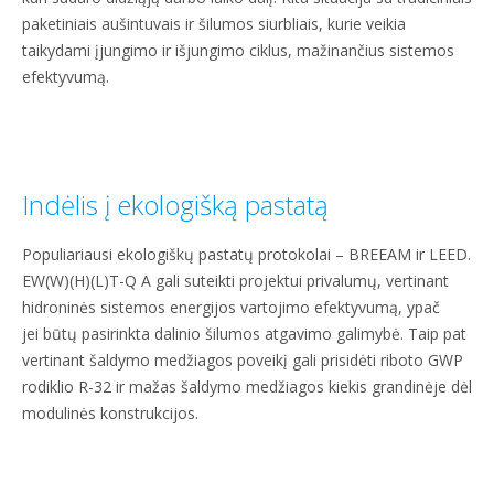
paketiniais aušintuvais ir šilumos siurbliais, kurie veikia
taikydami įjungimo ir išjungimo ciklus, mažinančius sistemos
efektyvumą.
Indėlis į ekologišką pastatą
Populiariausi ekologiškų pastatų protokolai – BREEAM ir LEED.
EW(W)(H)(L)T-Q A gali suteikti projektui privalumų, vertinant
hidroninės sistemos energijos vartojimo efektyvumą, ypač
jei būtų pasirinkta dalinio šilumos atgavimo galimybė. Taip pat
vertinant šaldymo medžiagos poveikį gali prisidėti riboto GWP
rodiklio R-32 ir mažas šaldymo medžiagos kiekis grandinėje dėl
modulinės konstrukcijos.