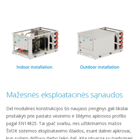
Mažesnės eksploatacinės sąnaudos
Dėl modulinės konstrukcijos šis naujasis įrenginys gali tiksliai
prisitaikyti prie pastato vėsinimo ir šildymo apkrovos profilio
pagal EN14825. Tai ypač svarbu, nes užtikrinamos mažos
ŠVOK sistemos eksploatavimo išlaidos, esant dalinei apkrovai,
kuri sudaro didžiąją darbo laiko dalį. Kita situacija su tradiciniais