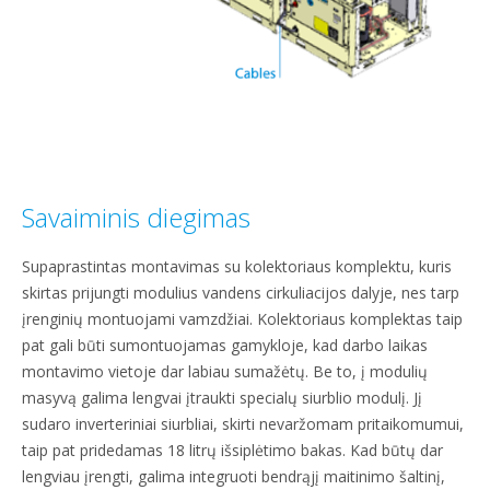
Savaiminis diegimas
Supaprastintas montavimas su kolektoriaus komplektu, kuris
skirtas prijungti modulius vandens cirkuliacijos dalyje, nes tarp
įrenginių montuojami vamzdžiai. Kolektoriaus komplektas taip
pat gali būti sumontuojamas gamykloje, kad darbo laikas
montavimo vietoje dar labiau sumažėtų. Be to, į modulių
masyvą galima lengvai įtraukti specialų siurblio modulį. Jį
sudaro inverteriniai siurbliai, skirti nevaržomam pritaikomumui,
taip pat pridedamas 18 litrų išsiplėtimo bakas. Kad būtų dar
lengviau įrengti, galima integruoti bendrąjį maitinimo šaltinį,