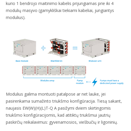
kurio 1 bendrojo maitinimo kabelis prijungiamas prie iki 4
modulių masyvo (gamykliškai tiekiami kabeliai, jungiantys
modulius).
Modulius galima montuoti patalpose ar net lauke, jei
pasirenkama sumažinto triukšmo konfigūracija. Tiesą sakant,
naujasis EW(W)(H)(L)T-Q A pasižymi dviem skirtingomis
triukšmo konfigūracijomis, kad atitiktų triukšmui jautrių
paskirčių reikalavimus: gyvenamosios, viešbučių ir ligoninių.