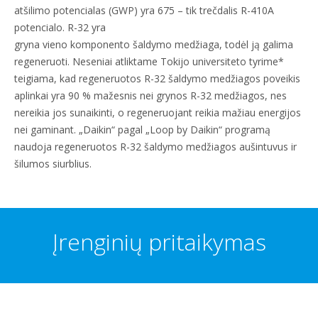
atšilimo potencialas (GWP) yra 675 – tik trečdalis R-410A
potencialo. R-32 yra
gryna vieno komponento šaldymo medžiaga, todėl ją galima
regeneruoti. Neseniai atliktame Tokijo universiteto tyrime*
teigiama, kad regeneruotos R-32 šaldymo medžiagos poveikis
aplinkai yra 90 % mažesnis nei grynos R-32 medžiagos, nes
nereikia jos sunaikinti, o regeneruojant reikia mažiau energijos
nei gaminant. „Daikin“ pagal „Loop by Daikin“ programą
naudoja regeneruotos R-32 šaldymo medžiagos aušintuvus ir
šilumos siurblius.
Įrenginių pritaikymas