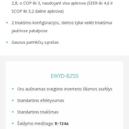
2,8, o COP iki 3, naudojant visa apkrova (SEER iki 4,6 ir
SCOP iki 3,2 daline apkrova)
2 triukšmo konfigūracijos, skirtos tyliai veikti triukšmui
jautriose patalpose
Gausus parinkčių sąrašas
EWYD-BZSS
Oru aušinamas sraigtinis inverterio šilumos siurblys
Standartinis efektyvumas
Standartinis triukšmas
Šaldymo medžiaga:
R-134a