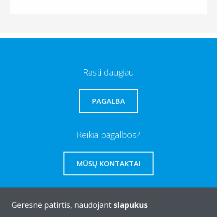
Rasti daugiau
PAGALBA
Reikia pagalbos?
MŪSŲ KONTAKTAI
Geresnė patirtis, naudojant
slapukus