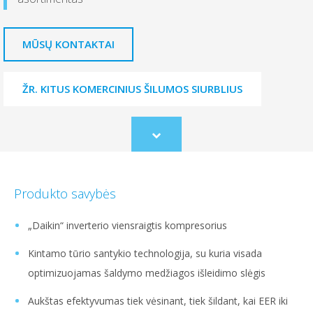
MŪSŲ KONTAKTAI
ŽR. KITUS KOMERCINIUS ŠILUMOS SIURBLIUS
Scroll
to
content
Produkto savybės
„Daikin“ inverterio viensraigtis kompresorius
Kintamo tūrio santykio technologija, su kuria visada
optimizuojamas šaldymo medžiagos išleidimo slėgis
Aukštas efektyvumas tiek vėsinant, tiek šildant, kai EER iki