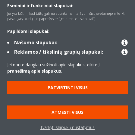
Apie Daikin
Esminiai ir funkciniai slapukai:
Jie yra būtini, kad būtų galima atitinkamai naršyti mūsų svetainėje ir teikti
paslaugas, kurių jūs paprašysite („minimalieji slapukai“).
Įranga
Papildomi slapukai:
Našumo slapukai:
Kontaktas
Reklamos / tikslinių grupių slapukai:
Jei norite daugiau sužinoti apie slapukus, eikite į
Produktai
pranešimą apie slapukus
.
PATVIRTINTI VISUS
Copyright © Daikin
Teisinis pranešimas
Įspėjimas dėl slapukų
ATMESTI VISUS
Duomenų apsaugos politika
Įmonių etika
Data Act
Tvarkyti slapukų nustatymus