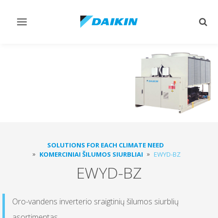
Perjungiamas
Perj
valdymas
paie
SOLUTIONS FOR EACH CLIMATE NEED
KOMERCINIAI ŠILUMOS SIURBLIAI
EWYD-BZ
EWYD-BZ
Oro-vandens inverterio sraigtinių šilumos siurblių
asortimentas