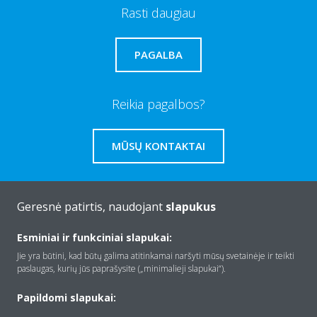
Rasti daugiau
PAGALBA
Reikia pagalbos?
MŪSŲ KONTAKTAI
Geresnė patirtis, naudojant
slapukus
Apie Daikin
Esminiai ir funkciniai slapukai:
Jie yra būtini, kad būtų galima atitinkamai naršyti mūsų svetainėje ir teikti
paslaugas, kurių jūs paprašysite („minimalieji slapukai“).
Įranga
Papildomi slapukai: