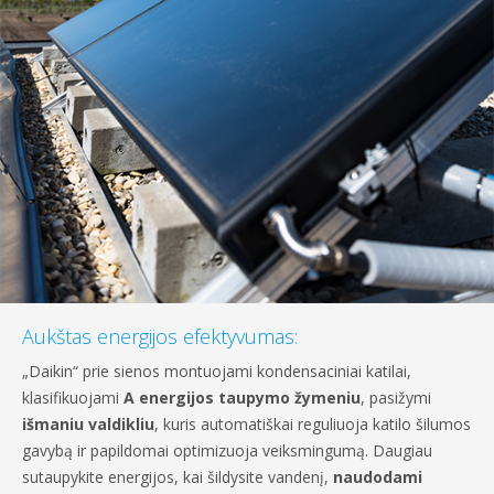
Aukštas energijos efektyvumas:
„Daikin“ prie sienos montuojami kondensaciniai katilai,
klasifikuojami
A energijos taupymo žymeniu
, pasižymi
išmaniu valdikliu
, kuris automatiškai reguliuoja katilo šilumos
gavybą ir papildomai optimizuoja veiksmingumą. Daugiau
sutaupykite energijos, kai šildysite vandenį,
naudodami