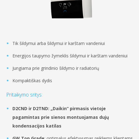
Tik šildymui arba šildymui ir karštam vandeniui
Energijos taupymo žymeklis šildymui ir karštam vandeniui
Jungiama prie grindinio šildymo ir radiatorių
Kompaktiškas dydis
Pritaikymo sritys:
D2CND ir D2TND: „Daikin“ pirmasis vietoje
pagamintas prie sienos montuojamas dujų
kondensacijos katilas
GW Top Grade
: optimalus efektyvumas reikliems klientams