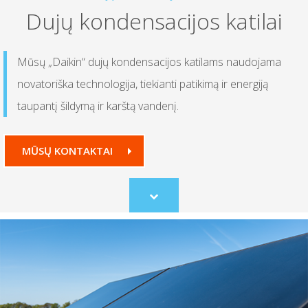
Dujų kondensacijos katilai
Mūsų „Daikin“ dujų kondensacijos katilams naudojama
novatoriška technologija, tiekianti patikimą ir energiją
taupantį šildymą ir karštą vandenį.
MŪSŲ KONTAKTAI
Scroll
to
content