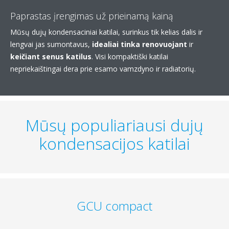
Paprastas įrengimas už prieinamą kainą
Mūsų dujų kondensaciniai katilai, surinkus tik kelias dalis ir
lengvai jas sumontavus,
idealiai tinka renovuojant
ir
keičiant senus katilus
. Visi kompaktiški katilai
nepriekaištingai dera prie esamo vamzdyno ir radiatorių.
Mūsų populiariausi dujų
kondensacijos katilai
GCU compact