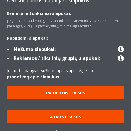
Geresnė patirtis, naudojant
slapukus
Apie Daikin
Esminiai ir funkciniai slapukai:
Jie yra būtini, kad būtų galima atitinkamai naršyti mūsų svetainėje ir teikti
paslaugas, kurių jūs paprašysite („minimalieji slapukai“).
Įranga
Papildomi slapukai:
Našumo slapukai:
Kontaktas
Reklamos / tikslinių grupių slapukai:
Jei norite daugiau sužinoti apie slapukus, eikite į
Produktai
pranešimą apie slapukus
.
PATVIRTINTI VISUS
Copyright © Daikin
Teisinis pranešimas
Įspėjimas dėl slapukų
ATMESTI VISUS
Duomenų apsaugos politika
Įmonių etika
Data Act