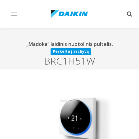
Perjungiamas
Perj
valdymas
paie
„Madoka“ laidinis nuotolinis pultelis.
Perkelta į archyvą
BRC1H51W