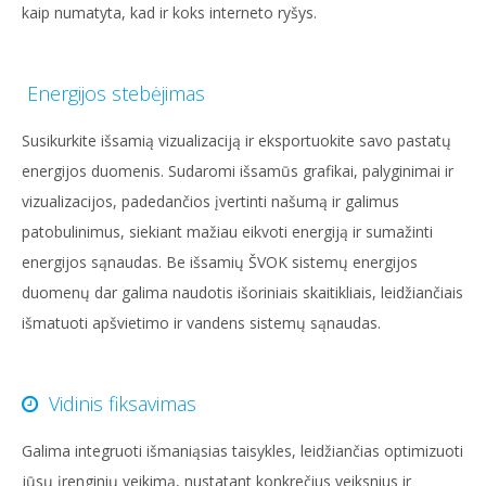
kaip numatyta, kad ir koks interneto ryšys.
Energijos stebėjimas
Susikurkite išsamią vizualizaciją ir eksportuokite savo pastatų
energijos duomenis. Sudaromi išsamūs grafikai, palyginimai ir
vizualizacijos, padedančios įvertinti našumą ir galimus
patobulinimus, siekiant mažiau eikvoti energiją ir sumažinti
energijos sąnaudas. Be išsamių ŠVOK sistemų energijos
duomenų dar galima naudotis išoriniais skaitikliais, leidžiančiais
išmatuoti apšvietimo ir vandens sistemų sąnaudas.
Vidinis fiksavimas
Galima integruoti išmaniąsias taisykles, leidžiančias optimizuoti
jūsų įrenginių veikimą, nustatant konkrečius veiksnius ir