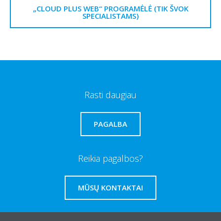
„CLOUD PLUS WEB“ PROGRAMĖLĖ (TIK ŠVOK
SPECIALISTAMS)
Rasti daugiau
PAGALBA
Reikia pagalbos?
MŪSŲ KONTAKTAI