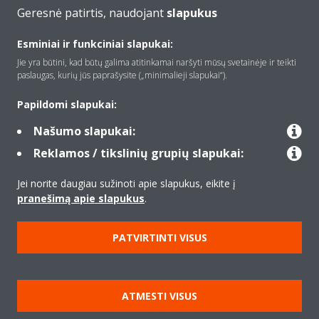
Geresnė patirtis, naudojant
slapukus
Apie Daikin
Esminiai ir funkciniai slapukai:
Jie yra būtini, kad būtų galima atitinkamai naršyti mūsų svetainėje ir teikti
paslaugas, kurių jūs paprašysite („minimalieji slapukai“).
Įranga
Papildomi slapukai:
Našumo slapukai:
Kontaktas
Reklamos / tikslinių grupių slapukai:
Jei norite daugiau sužinoti apie slapukus, eikite į
Produktai
pranešimą apie slapukus
.
PATVIRTINTI VISUS
Copyright © Daikin
Teisinis pranešimas
Įspėjimas dėl slapukų
ATMESTI VISUS
Duomenų apsaugos politika
Įmonių etika
Data Act