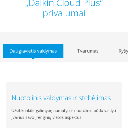
„Daikin Cloud Plus“
privalumai
Daugiavietis valdymas
Tvarumas
Ryš
Nuotolinis valdymas ir stebėjimas
Užsitikrinkite galimybę numatyti ir nuotoliniu būdu valdyti
įvairius savo įrenginių vietos aspektus.