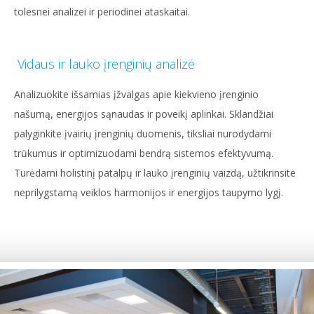
tolesnei analizei ir periodinei ataskaitai.
Vidaus ir lauko įrenginių analizė
Analizuokite išsamias įžvalgas apie kiekvieno įrenginio
našumą, energijos sąnaudas ir poveikį aplinkai. Sklandžiai
palyginkite įvairių įrenginių duomenis, tiksliai nurodydami
trūkumus ir optimizuodami bendrą sistemos efektyvumą.
Turėdami holistinį patalpų ir lauko įrenginių vaizdą, užtikrinsite
neprilygstamą veiklos harmonijos ir energijos taupymo lygį.