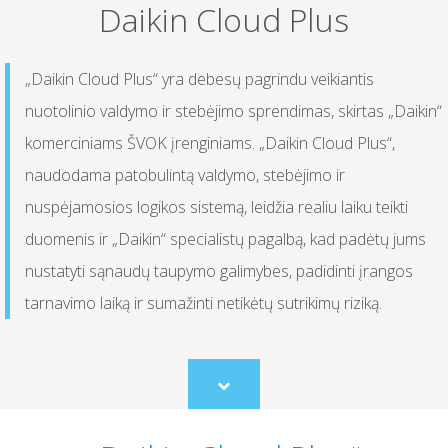
Daikin Cloud Plus
„Daikin Cloud Plus“ yra debesų pagrindu veikiantis
nuotolinio valdymo ir stebėjimo sprendimas, skirtas „Daikin“
komerciniams ŠVOK įrenginiams. „Daikin Cloud Plus“,
naudodama patobulintą valdymo, stebėjimo ir
nuspėjamosios logikos sistemą, leidžia realiu laiku teikti
duomenis ir „Daikin“ specialistų pagalbą, kad padėtų jums
nustatyti sąnaudų taupymo galimybes, padidinti įrangos
tarnavimo laiką ir sumažinti netikėtų sutrikimų riziką.
Scroll
to
content