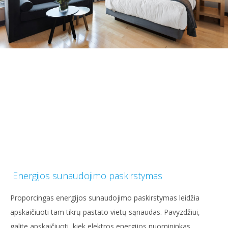
Energijos sunaudojimo paskirstymas
Proporcingas energijos sunaudojimo paskirstymas leidžia
apskaičiuoti tam tikrų pastato vietų sąnaudas. Pavyzdžiui,
galite apskaičiuoti, kiek elektros energijos nuomininkas