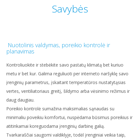
Savybės
Nuotolinis valdymas, poreikio kontrolė ir
planavimas
Kontroliuokite ir stebėkite savo pastatų klimatą bet kuriuo
metu ir bet kur. Galima reguliuoti per interneto naršyklę savo
įrenginių parametrus, įskaitant temperatūros nustatytąsias
vertes, ventiliatoriaus greitį, šildymo arba vėsinimo režimus ir
daug daugiau.
Poreikio kontrolė sumažina maksimalias sąnaudas su
minimaliu poveikiu komfortui, nuspėdama būsimus poreikius ir
atitinkamai koreguodama įrenginių darbinę galią.
Tvarkaraščiai saugomi valdiklyje, todėl įrenginiai veikia taip,