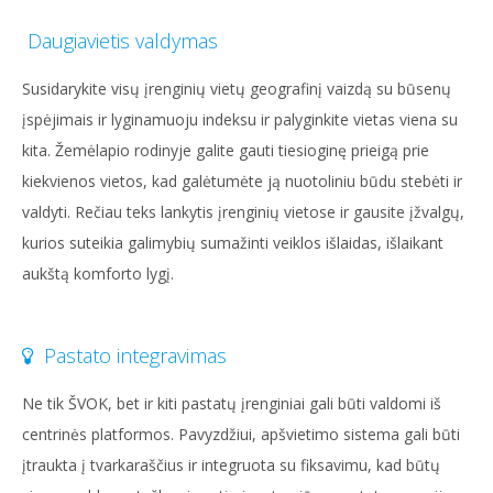
Daugiavietis valdymas
Susidarykite visų įrenginių vietų geografinį vaizdą su būsenų
įspėjimais ir lyginamuoju indeksu ir palyginkite vietas viena su
kita. Žemėlapio rodinyje galite gauti tiesioginę prieigą prie
kiekvienos vietos, kad galėtumėte ją nuotoliniu būdu stebėti ir
valdyti. Rečiau teks lankytis įrenginių vietose ir gausite įžvalgų,
kurios suteikia galimybių sumažinti veiklos išlaidas, išlaikant
aukštą komforto lygį.
Pastato integravimas
Ne tik ŠVOK, bet ir kiti pastatų įrenginiai gali būti valdomi iš
centrinės platformos. Pavyzdžiui, apšvietimo sistema gali būti
įtraukta į tvarkaraščius ir integruota su fiksavimu, kad būtų