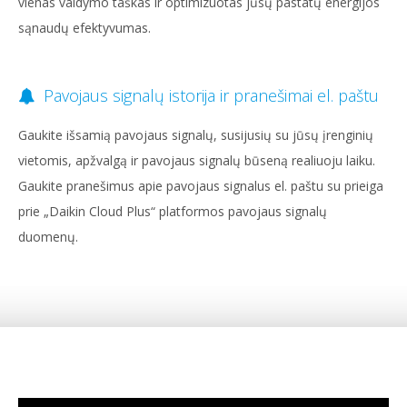
vienas valdymo taškas ir optimizuotas jūsų pastatų energijos
sąnaudų efektyvumas.
Pavojaus signalų istorija ir pranešimai el. paštu
Gaukite išsamią pavojaus signalų, susijusių su jūsų įrenginių
vietomis, apžvalgą ir pavojaus signalų būseną realiuoju laiku.
Gaukite pranešimus apie pavojaus signalus el. paštu su prieiga
prie „Daikin Cloud Plus“ platformos pavojaus signalų
duomenų.