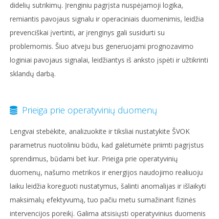
didelių sutrikimų. Įrenginiu pagrįsta nuspėjamoji logika,
remiantis pavojaus signalu ir operaciniais duomenimis, leidžia
prevenciškai įvertinti, ar įrenginys gali susidurti su
problemomis. Šiuo atveju bus generuojami prognozavimo
loginiai pavojaus signalai, leidžiantys iš anksto įspėti ir užtikrinti
sklandų darbą.
Prieiga prie operatyvinių duomenų
Lengvai stebėkite, analizuokite ir tiksliai nustatykite ŠVOK
parametrus nuotoliniu būdu, kad galėtumėte priimti pagrįstus
sprendimus, būdami bet kur. Prieiga prie operatyvinių
duomenų, našumo metrikos ir energijos naudojimo realiuoju
laiku leidžia koreguoti nustatymus, šalinti anomalijas ir išlaikyti
maksimalų efektyvumą, tuo pačiu metu sumažinant fizinės
intervencijos poreikį. Galima atsisiųsti operatyvinius duomenis