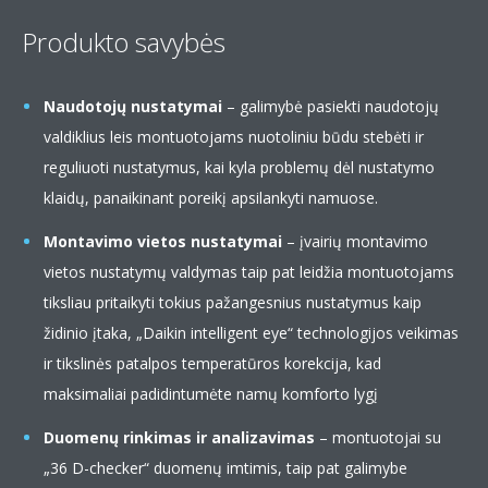
Produkto savybės
Naudotojų nustatymai
– galimybė pasiekti naudotojų
valdiklius leis montuotojams nuotoliniu būdu stebėti ir
reguliuoti nustatymus, kai kyla problemų dėl nustatymo
klaidų, panaikinant poreikį apsilankyti namuose. ​
Montavimo vietos nustatymai
– įvairių montavimo
vietos nustatymų valdymas taip pat leidžia montuotojams
tiksliau pritaikyti tokius pažangesnius nustatymus kaip
židinio įtaka, „Daikin intelligent eye“ technologijos veikimas
ir tikslinės patalpos temperatūros korekcija, kad
maksimaliai padidintumėte namų komforto lygį
Duomenų rinkimas ir analizavimas
– montuotojai su
„36 D-checker“ duomenų imtimis, taip pat galimybe