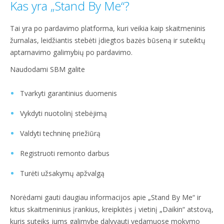
Kas yra „Stand By Me“?
Tai yra po pardavimo platforma, kuri veikia kaip skaitmeninis
žurnalas, leidžiantis stebėti įdiegtos bazės būseną ir suteiktų
aptarnavimo galimybių po pardavimo.
Naudodami SBM galite
Tvarkyti garantinius duomenis
Vykdyti nuotolinį stebėjimą
Valdyti techninę priežiūrą
Registruoti remonto darbus
Turėti užsakymų apžvalgą
Norėdami gauti daugiau informacijos apie „Stand By Me“ ir
kitus skaitmeninius įrankius, kreipkitės į vietinį „Daikin“ atstovą,
kuris suteiks jums galimybę dalyvauti vedamuose mokymo