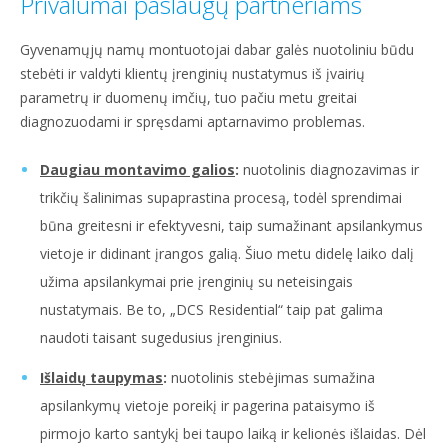
Privalumai paslaugų partneriams
Gyvenamųjų namų montuotojai dabar galės nuotoliniu būdu
stebėti ir valdyti klientų įrenginių nustatymus iš įvairių
parametrų ir duomenų imčių, tuo pačiu metu greitai
diagnozuodami ir spręsdami aptarnavimo problemas.
Daugiau montavimo galios
:
nuotolinis diagnozavimas ir
trikčių šalinimas supaprastina procesą, todėl sprendimai
būna greitesni ir efektyvesni, taip sumažinant apsilankymus
vietoje ir didinant įrangos galią. Šiuo metu didelę laiko dalį
užima apsilankymai prie įrenginių su neteisingais
nustatymais. Be to, „DCS Residential“ taip pat galima
naudoti taisant sugedusius įrenginius.
Išlaidų taupymas
:
nuotolinis stebėjimas sumažina
apsilankymų vietoje poreikį ir pagerina pataisymo iš
pirmojo karto santykį bei taupo laiką ir kelionės išlaidas. Dėl