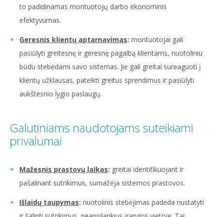
to padidinamas montuotojų darbo ekonominis
efektyvumas.
Geresnis klientų aptarnavimas
:
montuotojai gali
pasiūlyti greitesnę ir geresnę pagalbą klientams, nuotoliniu
būdu stebėdami savo sistemas. Jie gali greitai sureaguoti į
klientų užklausas, pateikti greitus sprendimus ir pasiūlyti
aukštesnio lygio paslaugų.
Galutiniams naudotojams suteikiami
privalumai
Mažesnis prastovų laikas
:
greitai identifikuojant ir
pašalinant sutrikimus, sumažėja sistemos prastovos.
Išlaidų taupymas
:
nuotolinis stebėjimas padeda nustatyti
ir šalinti sutrikimus, neapsilankius įrangos vietoje. Tai