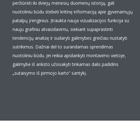
peržiūrėti iki dviejų mėnesių duomenų istoriją, gali
nuotoliniu būdu stebėti kritinę informaciją apie gyvenamųjų
patalpų įrenginius. Įtraukta nauja vizualizacijos funkcija su
nauju grafiniu atvaizdavimu, siekiant supaprastinti
tendencijų analizę ir sudaryti galimybes greičiau nustatyti
sutrikimus. Dažnai dėl to surandamas sprendimas
nuotoliniu būdu. Jei reikia apsilankyti montavimo vietoje,
galimybė iš anksto užsisakyti tinkamas dalis padidins
„sutaisymo iš pirmojo karto“ santykį.