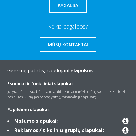
PAGALBA
Reikia pagalbos?
MŪSŲ KONTAKTAI
Geresnė patirtis, naudojant
slapukus
Apie Daikin
Esminiai ir funkciniai slapukai:
Jie yra būtini, kad būtų galima atitinkamai naršyti mūsų svetainėje ir teikti
paslaugas, kurių jūs paprašysite („minimalieji slapukai“).
Įranga
Papildomi slapukai:
Našumo slapukai:
Kontaktas
Reklamos / tikslinių grupių slapukai: