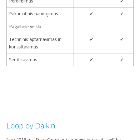
Perdirbimas
✔
Pakartotinis naudojimas
✔
✔
Pagalbinė veikla
Techninis aptarnavimas ir
✔
✔
konsultavimas
Sertifikavimas
✔
✔
Loop by Daikin
Nuo 2019 m. „Daikin“ prekiauja įrenginiais pagal „L∞P by