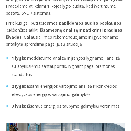
Pradedame atlikdami 1 (-ojo) lygio auditą, kad įvertintume
pastatų ŠVOK sistemas.
Prireikus gali būti teikiamos
papildomos audito paslaugos
,
leidžiančios atlikti
išsamesnę analizę
ir
patikrinti pradines
išvadas
. Galiausiai, mes rekomenduojame ir įgyvendiname
pritaikytą sprendimą pagal jūsų situaciją:
1 lygis
: modeliavimo analizė ir įrangos lyginamoji analizė
su apytikslėmis santaupomis, lyginant pagal pramonės
standartus
2 lygis
: išsami energijos vartojimo analizė ir konkrečios
efektyvaus energijos vartojimo galimybės
3 lygis
: išsamus energijos taupymo galimybių vertinimas