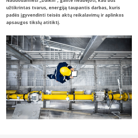
Naudodamiesi „Daikin“, galite neabejoti, kad bus
užtikrintas tvarus, energiją taupantis darbas, kuris
padės įgyvendinti teisės aktų reikalavimų ir aplinkos
apsaugos tikslų atitiktį.