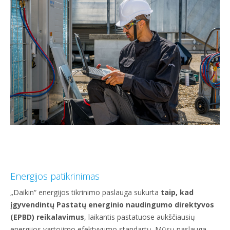
Energijos patikrinimas
„Daikin“ energijos tikrinimo paslauga sukurta
taip, kad
įgyvendintų Pastatų energinio naudingumo direktyvos
(EPBD) reikalavimus
, laikantis pastatuose aukščiausių
energijos vartojimo efektyvumo standartų. Mūsų paslauga