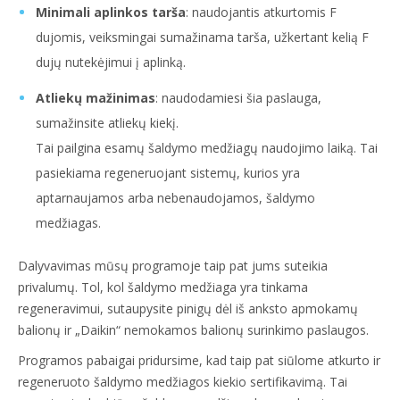
Minimali aplinkos tarša
: naudojantis atkurtomis F
dujomis, veiksmingai sumažinama tarša, užkertant kelią F
dujų nutekėjimui į aplinką.
Atliekų mažinimas
: naudodamiesi šia paslauga,
sumažinsite atliekų kiekį.
Tai pailgina esamų šaldymo medžiagų naudojimo laiką. Tai
pasiekiama regeneruojant sistemų, kurios yra
aptarnaujamos arba nebenaudojamos, šaldymo
medžiagas.
Dalyvavimas mūsų programoje taip pat jums suteikia
privalumų. Tol, kol šaldymo medžiaga yra tinkama
regeneravimui, sutaupysite pinigų dėl iš anksto apmokamų
balionų ir „Daikin“ nemokamos balionų surinkimo paslaugos.
Programos pabaigai pridursime, kad taip pat siūlome atkurto ir
regeneruoto šaldymo medžiagos kiekio sertifikavimą. Tai