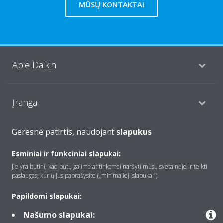
MŪSŲ KONTAKTAI
Apie Daikin
Įranga
Geresnė patirtis, naudojant
slapukus
Kontaktas
Esminiai ir funkciniai slapukai:
Jie yra būtini, kad būtų galima atitinkamai naršyti mūsų svetainėje ir teikti
Produktai
paslaugas, kurių jūs paprašysite („minimalieji slapukai“).
Papildomi slapukai:
Našumo slapukai:
Copyright © Daikin