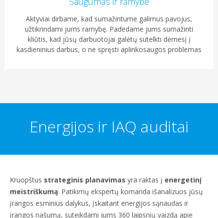
Saugumas ir ramybė
Aktyviai dirbame, kad sumažintume galimus pavojus,
užtikrindami jums ramybę. Padedame jums sumažinti
kliūtis, kad jūsų darbuotojai galėtų sutelkti dėmesį į
kasdieninius darbus, o ne spręsti aplinkosaugos problemas
Energijos ir IAQ auditai
Kruopštus
strateginis planavimas
yra raktas į
energetinį
meistriškumą
. Patikimų ekspertų komanda išanalizuos jūsų
įrangos esminius dalykus, įskaitant energijos sąnaudas ir
įrangos našumą, suteikdami jums 360 laipsnių vaizdą apie