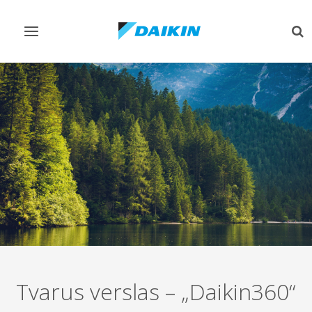
Perjungiamas
Per
valdymas
pai
Tvarus verslas – „Daikin360​“