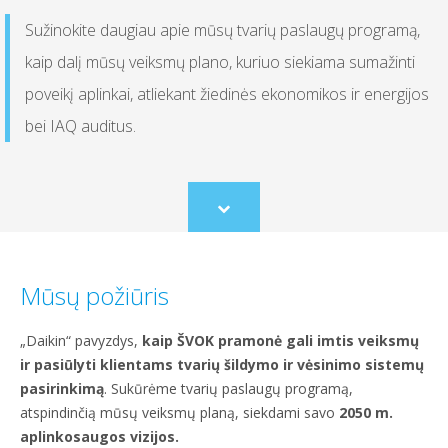
Sužinokite daugiau apie mūsų tvarių paslaugų programą,
kaip dalį mūsų veiksmų plano, kuriuo siekiama sumažinti
poveikį aplinkai, atliekant žiedinės ekonomikos ir energijos
bei IAQ auditus.
Scroll
to
content
Mūsų požiūris
„Daikin“ pavyzdys,
kaip ŠVOK pramonė gali imtis veiksmų
ir pasiūlyti klientams tvarių šildymo ir vėsinimo sistemų
pasirinkimą
. Sukūrėme tvarių paslaugų programą,
atspindinčią mūsų veiksmų planą, siekdami savo
2050 m.
aplinkosaugos vizijos.