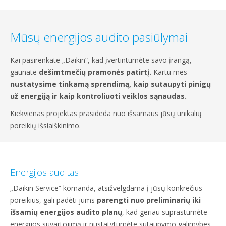
Mūsų energijos audito pasiūlymai
Kai pasirenkate „Daikin“, kad įvertintumėte savo įrangą,
gaunate
dešimtmečių pramonės patirtį.
Kartu mes
nustatysime tinkamą sprendimą, kaip sutaupyti pinigų
už energiją ir kaip kontroliuoti veiklos sąnaudas.
Kiekvienas projektas prasideda nuo išsamaus jūsų unikalių
poreikių išsiaiškinimo.
Energijos auditas
„Daikin Service“ komanda, atsižvelgdama į jūsų konkrečius
poreikius, gali padėti jums
parengti nuo preliminarių iki
išsamių energijos audito planų
, kad geriau suprastumėte
energijos suvartojimą ir nustatytumėte sutaupymo galimybes.