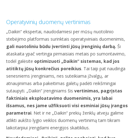
Operatyvinių duomenų vertinimas
„Daikin“ ekspertai, naudodamiesi per mūsų nuotolinio
stebėjimo platformas surinktais operatyviniais duomenimis,
gali nuotoliniu būdu įvertinti jūsų įrenginių darbą.
Ši
ataskaita ypač vertinga pirmaisiais metais po sumontavimo,
todėl galėsite
optimizuoti „Daikin“ sistemas, kad jos
atitiktų jūsų konkrečius poreikius
. Tai taip pat naudinga
senesniems įrenginiams, nes suteikiama įžvalgų, ar
atnaujinimas arba pakeitimas galėtų padėti reikšmingai
sutaupyti. „Daikin“ įrenginiams šis
vertinimas, pagrįstas
faktiniais eksploatavimo duomenimis, yra labai
išsamus, nes jame užfiksuoti visi esminiai jūsų įrangos
parametrai
. Net ir ne „Daikin“ prekių ženklų atveju galime
atlikti aukšto lygio veiklos duomenų vertinimą tam tikram
laikotarpiui įrengdami energijos skaitiklius.