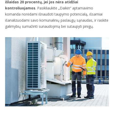
išlaidas 20 procentų, jei jos nėra atidžiai
kontroliuojamos
. Pasikliaukite „Daikin“ aptarnavimo
komanda norėdami išnaudoti taupymo potencialą, išsamiai
išanalizuodami savo komunalinių paslaugų sąnaudas, ir raskite
galimybių sumažinti sunaudojimą bei sutaupyti pinigų.