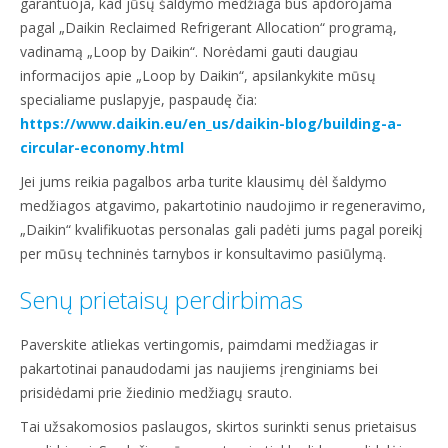
garantuoja, kad jūsų šaldymo medžiaga bus apdorojama
pagal „Daikin Reclaimed Refrigerant Allocation“ programą,
vadinamą „Loop by Daikin“. Norėdami gauti daugiau
informacijos apie „Loop by Daikin“, apsilankykite mūsų
specialiame puslapyje, paspaudę čia:
https://www.daikin.eu/en_us/daikin-blog/building-a-
circular-economy.html​
Jei jums reikia pagalbos arba turite klausimų dėl šaldymo
medžiagos atgavimo, pakartotinio naudojimo ir regeneravimo,
„Daikin“ kvalifikuotas personalas gali padėti jums pagal poreikį
per mūsų techninės tarnybos ir konsultavimo pasiūlymą.
Senų prietaisų perdirbimas
Paverskite atliekas vertingomis, paimdami medžiagas ir
pakartotinai panaudodami jas naujiems įrenginiams bei
prisidėdami prie žiedinio medžiagų srauto.
Tai užsakomosios paslaugos, skirtos surinkti senus prietaisus