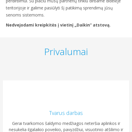
perdirbimui. Su plačiu mūsų partnerių tinklu dirbame didelėje
teritorijoje ir galime pasiūlyti šį patikimą sprendimą jūsų
senoms sistemoms.
Nedvejodami kreipkitės į vietinį „Daikin“ atstovą.
Privalumai
Tvarus darbas
Gerai tvarkomos šaldymo medžiagos neteršia aplinkos ir
nesukelia ilgalaikio poveikio, pavyzdžiui, visuotinio atšilimo ir