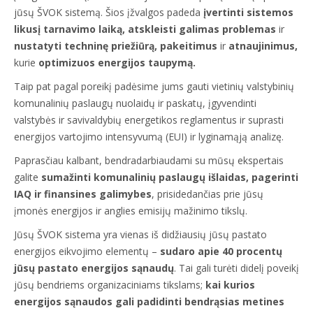
jūsų ŠVOK sistemą. Šios įžvalgos padeda
įvertinti sistemos
likusį tarnavimo laiką, atskleisti galimas problemas
ir
nustatyti techninę priežiūrą, pakeitimus
ir
atnaujinimus,
kurie
optimizuos energijos taupymą.
Taip pat pagal poreikį padėsime jums gauti vietinių valstybinių
komunalinių paslaugų nuolaidų ir paskatų, įgyvendinti
valstybės ir savivaldybių energetikos reglamentus ir suprasti
energijos vartojimo intensyvumą (EUI) ir lyginamąją analizę.
Paprasčiau kalbant, bendradarbiaudami su mūsų ekspertais
galite
sumažinti komunalinių paslaugų išlaidas, pagerinti
IAQ ir finansines galimybes
, prisidedančias prie jūsų
įmonės energijos ir anglies emisijų mažinimo tikslų.
Jūsų ŠVOK sistema yra vienas iš didžiausių jūsų pastato
energijos eikvojimo elementų –
sudaro apie 40 procentų
jūsų pastato energijos sąnaudų
. Tai gali turėti didelį poveikį
jūsų bendriems organizaciniams tikslams;
kai kurios
energijos sąnaudos gali padidinti bendrąsias metines