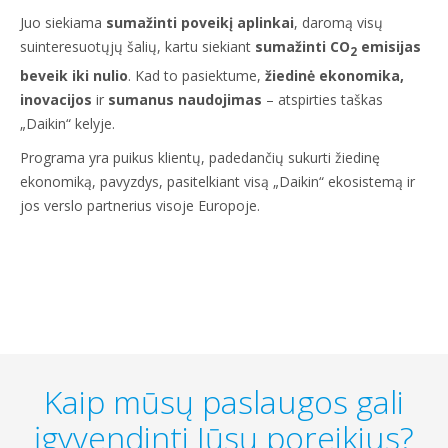
Juo siekiama
sumažinti poveikį aplinkai
, daromą visų
suinteresuotųjų šalių, kartu siekiant
sumažinti CO
emisijas
2
beveik iki nulio
. Kad to pasiektume,
žiedinė ekonomika,
inovacijos
ir
sumanus naudojimas
– atspirties taškas
„Daikin“ kelyje.
Programa yra puikus klientų, padedančių sukurti žiedinę
ekonomiką, pavyzdys, pasitelkiant visą „Daikin“ ekosistemą ir
jos verslo partnerius visoje Europoje.
Kaip mūsų paslaugos gali
įgyvendinti Jūsų poreikius?