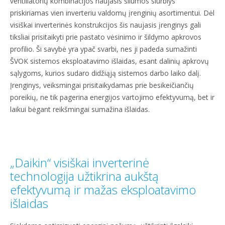
ventiliatorių kombinacijos naujasis šilumos siurblys
priskiriamas vien inverteriu valdomų įrenginių asortimentui. Dėl
visiškai inverterinės konstrukcijos šis naujasis įrenginys gali
tiksliai prisitaikyti prie pastato vėsinimo ir šildymo apkrovos
profilio. Ši savybė yra ypač svarbi, nes ji padeda sumažinti
ŠVOK sistemos eksploatavimo išlaidas, esant dalinių apkrovų
sąlygoms, kurios sudaro didžiąją sistemos darbo laiko dalį.
Įrenginys, veiksmingai prisitaikydamas prie besikeičiančių
poreikių, ne tik pagerina energijos vartojimo efektyvumą, bet ir
laikui bėgant reikšmingai sumažina išlaidas.
„Daikin“ visiškai inverterinė
technologija užtikrina aukštą
efektyvumą ir mažas eksploatavimo
išlaidas