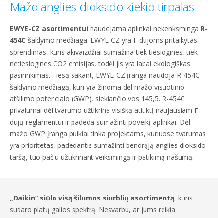
Mažo anglies dioksido kiekio tirpalas
EWYE-CZ asortimentui
naudojama aplinkai nekenksminga
R-
454C
šaldymo medžiaga. EWYE-CZ yra F dujoms pritaikytas
sprendimas, kuris akivaizdžiai sumažina tiek tiesiogines, tiek
netiesiogines CO2 emisijas, todėl jis yra labai ekologiškas
pasirinkimas. Tiesą sakant, EWYE-CZ įranga naudoja R-454C
šaldymo medžiagą, kuri yra žinoma dėl mažo visuotinio
atšilimo potencialo (GWP), siekiančio vos 145,5. R-454C
privalumai dėl tvarumo užtikrina visišką atitiktį naujausiam F
dujų reglamentui ir padeda sumažinti poveikį aplinkai. Dėl
mažo GWP įranga puikiai tinka projektams, kuriuose tvarumas
yra prioritetas, padedantis sumažinti bendrąją anglies dioksido
taršą, tuo pačiu užtikrinant veiksmingą ir patikimą našumą.
„Daikin“ siūlo visą šilumos siurblių asortimentą
, kuris
sudaro platų galios spektrą. Nesvarbu, ar jums reikia