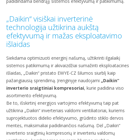
padidindama bendrąjį sistemos efektyvumą ir patikimumą.
„Daikin“ visiškai inverterinė
technologija užtikrina aukštą
efektyvumą ir mažas eksploatavimo
išlaidas
Siekdama optimizuoti energinį našumą, užtikrinti ilgalaikį
sistemos patikimumą ir akivaizdžiai sumažinti eksploatacines
išlaidas, „Daikin“ pristato EWYE-CZ šilumos siurblį kaip
pažangiausią sprendimą. Įrenginyje naudojami
„Daikin“
inverterio sraigtiniai kompresoriai
, kurie padidina viso
asortimento efektyvumą.
Be to, išskirtinį energijos vartojimo efektyvumą taip pat
užtikrina „Daikin“ inverteriais valdomi ventiliatoriai, kuriems
suprojektuotos didelio efektyvumo, grūdinto stiklo dervos
mentės, maksimaliai padidinančios našumą. Dėl „Daikin“
inverterio sraigtinių kompresorių ir inverteriu valdomų