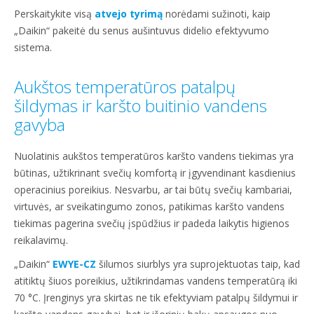
Perskaitykite visą
atvejo tyrimą
norėdami sužinoti, kaip
„Daikin“ pakeitė du senus aušintuvus didelio efektyvumo
sistema.
Aukštos temperatūros patalpų
šildymas ir karšto buitinio vandens
gavyba
Nuolatinis aukštos temperatūros karšto vandens tiekimas yra
būtinas, užtikrinant svečių komfortą ir įgyvendinant kasdienius
operacinius poreikius. Nesvarbu, ar tai būtų svečių kambariai,
virtuvės, ar sveikatingumo zonos, patikimas karšto vandens
tiekimas pagerina svečių įspūdžius ir padeda laikytis higienos
reikalavimų.
„Daikin“
EWYE-CZ
šilumos siurblys yra suprojektuotas taip, kad
atitiktų šiuos poreikius, užtikrindamas vandens temperatūrą iki
70 °C. Įrenginys yra skirtas ne tik efektyviam patalpų šildymui ir