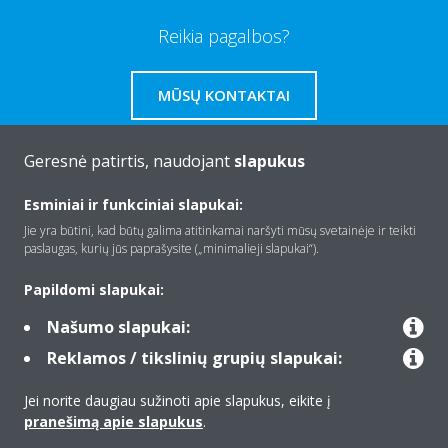
Reikia pagalbos?
MŪSŲ KONTAKTAI
Geresnė patirtis, naudojant
slapukus
Esminiai ir funkciniai slapukai:
Apie Daikin
Jie yra būtini, kad būtų galima atitinkamai naršyti mūsų svetainėje ir teikti
paslaugas, kurių jūs paprašysite („minimalieji slapukai“).
Įranga
Papildomi slapukai:
Našumo slapukai:
Reklamos / tikslinių grupių slapukai:
Kontaktas
Jei norite daugiau sužinoti apie slapukus, eikite į
pranešimą apie slapukus
.
Produktai