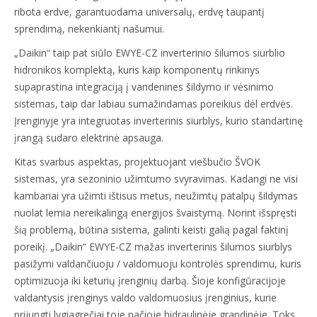
ribota erdve, garantuodama universalų, erdvę taupantį
sprendimą, nekenkiantį našumui.
„Daikin“ taip pat siūlo EWYE-CZ inverterinio šilumos siurblio
hidronikos komplektą, kuris kaip komponentų rinkinys
supaprastina integraciją į vandenines šildymo ir vėsinimo
sistemas, taip dar labiau sumažindamas poreikius dėl erdvės.
Įrenginyje yra integruotas inverterinis siurblys, kurio standartinę
įrangą sudaro elektrinė apsauga.
Kitas svarbus aspektas, projektuojant viešbučio ŠVOK
sistemas, yra sezoninio užimtumo svyravimas. Kadangi ne visi
kambariai yra užimti ištisus metus, neužimtų patalpų šildymas
nuolat lemia nereikalingą energijos švaistymą. Norint išspręsti
šią problemą, būtina sistema, galinti keisti galią pagal faktinį
poreikį. „Daikin“ EWYE-CZ mažas inverterinis šilumos siurblys
pasižymi valdančiuoju / valdomuoju kontrolės sprendimu, kuris
optimizuoja iki keturių įrenginių darbą. Šioje konfigūracijoje
valdantysis įrenginys valdo valdomuosius įrenginius, kurie
prijungti lygiagrečiai toje pačioje hidraulinėje grandinėje. Toks