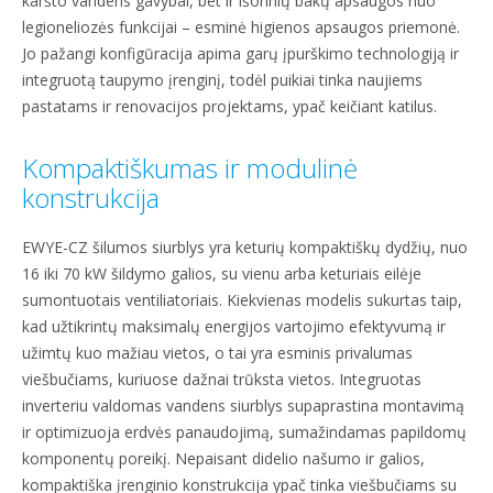
karšto vandens gavybai, bet ir išorinių bakų apsaugos nuo
legioneliozės funkcijai – esminė higienos apsaugos priemonė.
Jo pažangi konfigūracija apima garų įpurškimo technologiją ir
integruotą taupymo įrenginį, todėl puikiai tinka naujiems
pastatams ir renovacijos projektams, ypač keičiant katilus.
Kompaktiškumas ir modulinė
konstrukcija
EWYE-CZ šilumos siurblys yra keturių kompaktiškų dydžių, nuo
16 iki 70 kW šildymo galios, su vienu arba keturiais eilėje
sumontuotais ventiliatoriais. Kiekvienas modelis sukurtas taip,
kad užtikrintų maksimalų energijos vartojimo efektyvumą ir
užimtų kuo mažiau vietos, o tai yra esminis privalumas
viešbučiams, kuriuose dažnai trūksta vietos. Integruotas
inverteriu valdomas vandens siurblys supaprastina montavimą
ir optimizuoja erdvės panaudojimą, sumažindamas papildomų
komponentų poreikį. Nepaisant didelio našumo ir galios,
kompaktiška įrenginio konstrukcija ypač tinka viešbučiams su