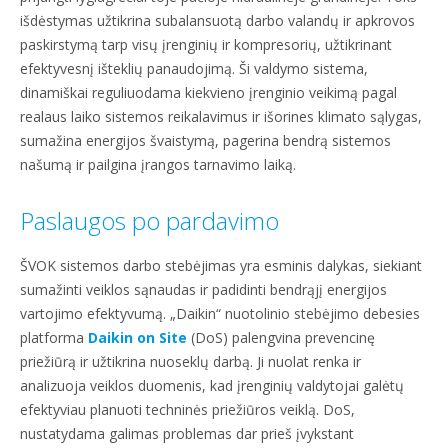
išdėstymas užtikrina subalansuotą darbo valandų ir apkrovos
paskirstymą tarp visų įrenginių ir kompresorių, užtikrinant
efektyvesnį išteklių panaudojimą. Ši valdymo sistema,
dinamiškai reguliuodama kiekvieno įrenginio veikimą pagal
realaus laiko sistemos reikalavimus ir išorines klimato sąlygas,
sumažina energijos švaistymą, pagerina bendrą sistemos
našumą ir pailgina įrangos tarnavimo laiką.
Paslaugos po pardavimo
ŠVOK sistemos darbo stebėjimas yra esminis dalykas, siekiant
sumažinti veiklos sąnaudas ir padidinti bendrąjį energijos
vartojimo efektyvumą. „Daikin“ nuotolinio stebėjimo debesies
platforma
Daikin on Site
(DoS) palengvina prevencinę
priežiūrą ir užtikrina nuoseklų darbą. Ji nuolat renka ir
analizuoja veiklos duomenis, kad įrenginių valdytojai galėtų
efektyviau planuoti techninės priežiūros veiklą. DoS,
nustatydama galimas problemas dar prieš įvykstant