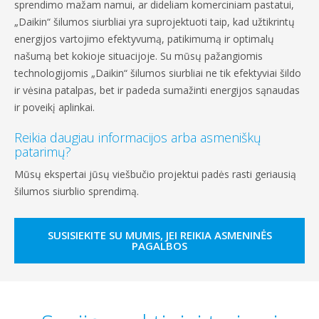
sprendimo mažam namui, ar dideliam komerciniam pastatui,
„Daikin“ šilumos siurbliai yra suprojektuoti taip, kad užtikrintų
energijos vartojimo efektyvumą, patikimumą ir optimalų
našumą bet kokioje situacijoje. Su mūsų pažangiomis
technologijomis „Daikin“ šilumos siurbliai ne tik efektyviai šildo
ir vėsina patalpas, bet ir padeda sumažinti energijos sąnaudas
ir poveikį aplinkai.
Reikia daugiau informacijos arba asmeniškų
patarimų?
Mūsų ekspertai jūsų viešbučio projektui padės rasti geriausią
šilumos siurblio sprendimą.
SUSISIEKITE SU MUMIS, JEI REIKIA ASMENINĖS
PAGALBOS