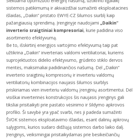
Siekdama optimizuoti energinį našumą, užtikrinti ilgalaikį
sistemos patikimumą ir akivaizdžiai sumažinti eksploatacines
išlaidas, „Daikin“ pristato EWYE-CZ šilumos siurblį kaip
pažangiausią sprendimą. Įrenginyje naudojami
„Daikin“
inverterio sraigtiniai kompresoriai
, kurie padidina viso
asortimento efektyvumą.
Be to, išskirtinį energijos vartojimo efektyvumą taip pat
užtikrina „Daikin“ inverteriais valdomi ventiliatoriai, kuriems
suprojektuotos didelio efektyvumo, grūdinto stiklo dervos
mentės, maksimaliai padidinančios našumą. Dėl „Daikin“
inverterio sraigtinių kompresorių ir inverteriu valdomų
ventiliatorių kombinacijos naujasis šilumos siurblys
priskiriamas vien inverteriu valdomų įrenginių asortimentui. Dėl
visiškai inverterinės konstrukcijos šis naujasis įrenginys gali
tiksliai prisitaikyti prie pastato vėsinimo ir šildymo apkrovos
profilio. Ši savybė yra ypač svarbi, nes ji padeda sumažinti
ŠVOK sistemos eksploatavimo išlaidas, esant dalinių apkrovų
sąlygoms, kurios sudaro didžiąją sistemos darbo laiko dalį.
Įrenginys, veiksmingai prisitaikydamas prie besikeičiančių