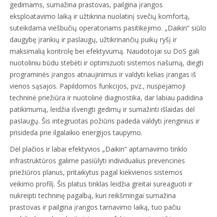
gedimams, sumažina prastovas, pailgina įrangos
eksploatavimo laiką ir užtikrina nuolatinį svečių komfortą,
suteikdama viešbučių operatoriams pasitikėjimo. „Daikin“ siūlo
daugybę įrankių ir paslaugų, užtikrinančių puikų ryšį ir
maksimalią kontrolę bei efektyvumą. Naudotojai su DoS gali
nuotoliniu būdu stebėti ir optimizuoti sistemos našumą, diegti
programinės įrangos atnaujinimus ir valdyti kelias įrangas iš
vienos sąsajos. Papildomos funkcijos, pvz., nuspėjamoji
techninė priežiūra ir nuotolinė diagnostika, dar labiau padidina
patikimumą, leidžia išvengti gedimų ir sumažinti išlaidas dėl
paslaugų. Šis integruotas požiūris padeda valdyti įrenginius ir
prisideda prie ilgalaikio energijos taupymo.
Dėl plačios ir labai efektyvios „Daikin“ aptarnavimo tinklo
infrastruktūros galime pasiūlyti individualius prevencinės
priežiūros planus, pritaikytus pagal kiekvienos sistemos
veikimo profilį. Šis platus tinklas leidžia greitai sureaguoti ir
nukreipti techninę pagalbą, kuri reikšmingai sumažina
prastovas ir pailgina įrangos tarnavimo laiką, tuo pačiu