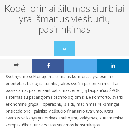
Kodėl oriniai šilumos siurbliai
yra išmanus viešbučių
pasirinkimas
Scroll
to
content
Svetingumo sektoriuje maksimalus komfortas yra esminis
prioritetas, tiesiogiai turintis įtakos svečių pasitenkinimui. Tai
pasiekiama, pasirenkant patikimas, energiją taupančias ŠVOK
sistemas su pažangiomis technologijomis. Be komforto, svarbi
ekonominė grąža – operacinių išlaidų mažinimas reikšmingai
prisideda prie ilgalaikio viešbučio finansinio tvarumo. Kitas
svarbus veiksnys yra erdvės apribojimų valdymas, kuriam reikia
kompaktiškos, universalios sistemos konstrukcijos.