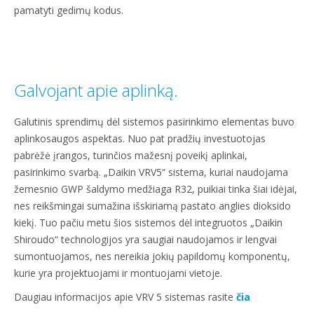
pamatyti gedimų kodus.
Galvojant apie aplinką.
Galutinis sprendimų dėl sistemos pasirinkimo elementas buvo
aplinkosaugos aspektas. Nuo pat pradžių investuotojas
pabrėžė įrangos, turinčios mažesnį poveikį aplinkai,
pasirinkimo svarbą. „Daikin VRV5“ sistema, kuriai naudojama
žemesnio GWP šaldymo medžiaga R32, puikiai tinka šiai idėjai,
nes reikšmingai sumažina išskiriamą pastato anglies dioksido
kiekį. Tuo pačiu metu šios sistemos dėl integruotos „Daikin
Shiroudo“ technologijos yra saugiai naudojamos ir lengvai
sumontuojamos, nes nereikia jokių papildomų komponentų,
kurie yra projektuojami ir montuojami vietoje.
Daugiau informacijos apie VRV 5 sistemas rasite
čia