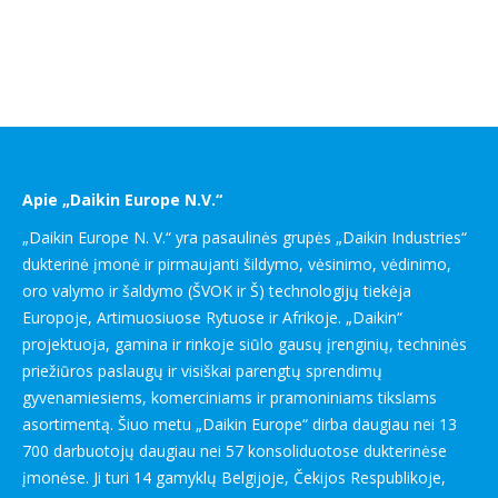
Apie „Daikin Europe N.V.“
„Daikin Europe N. V.“ yra pasaulinės grupės „Daikin Industries“
dukterinė įmonė ir pirmaujanti šildymo, vėsinimo, vėdinimo,
oro valymo ir šaldymo (ŠVOK ir Š) technologijų tiekėja
Europoje, Artimuosiuose Rytuose ir Afrikoje. „Daikin“
projektuoja, gamina ir rinkoje siūlo gausų įrenginių, techninės
priežiūros paslaugų ir visiškai parengtų sprendimų
gyvenamiesiems, komerciniams ir pramoniniams tikslams
asortimentą. Šiuo metu „Daikin Europe“ dirba daugiau nei 13
700 darbuotojų daugiau nei 57 konsoliduotose dukterinėse
įmonėse. Ji turi 14 gamyklų Belgijoje, Čekijos Respublikoje,