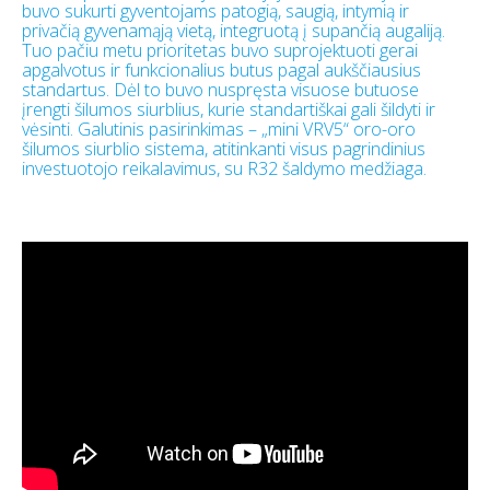
buvo sukurti gyventojams patogią, saugią, intymią ir
privačią gyvenamąją vietą, integruotą į supančią augaliją.
Tuo pačiu metu prioritetas buvo suprojektuoti gerai
apgalvotus ir funkcionalius butus pagal aukščiausius
standartus. Dėl to buvo nuspręsta visuose butuose
įrengti šilumos siurblius, kurie standartiškai gali šildyti ir
vėsinti. Galutinis pasirinkimas – „mini VRV5“ oro-oro
šilumos siurblio sistema, atitinkanti visus pagrindinius
investuotojo reikalavimus, su R32 šaldymo medžiaga.