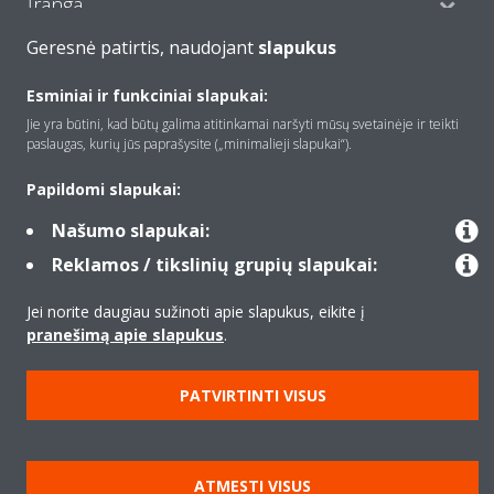
Įranga
Geresnė patirtis, naudojant
slapukus
Kontaktas
Esminiai ir funkciniai slapukai:
Jie yra būtini, kad būtų galima atitinkamai naršyti mūsų svetainėje ir teikti
paslaugas, kurių jūs paprašysite („minimalieji slapukai“).
Produktai
Papildomi slapukai:
Našumo slapukai:
Copyright © Daikin
Reklamos / tikslinių grupių slapukai:
Teisinis pranešimas
Įspėjimas dėl slapukų
Jei norite daugiau sužinoti apie slapukus, eikite į
Duomenų apsaugos politika
Įmonių etika
Data Act
pranešimą apie slapukus
.
PATVIRTINTI VISUS
ATMESTI VISUS