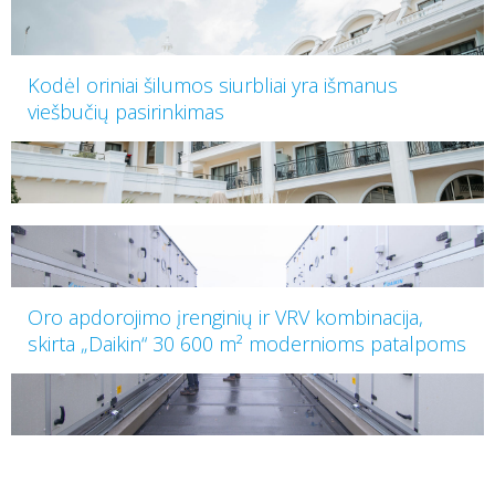
Kodėl oriniai šilumos siurbliai yra išmanus
viešbučių pasirinkimas
Oro apdorojimo įrenginių ir VRV kombinacija,
skirta „Daikin“ 30 600 m² modernioms patalpoms