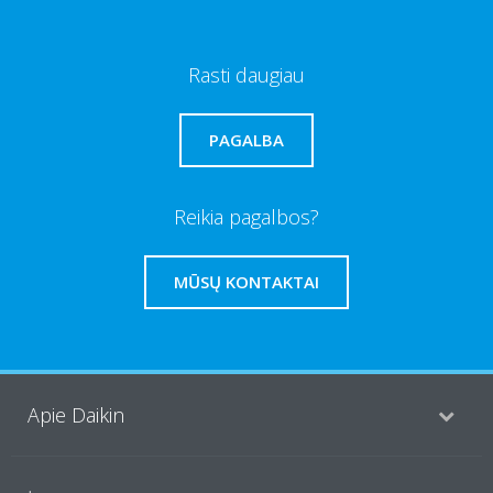
Rasti daugiau
PAGALBA
Reikia pagalbos?
MŪSŲ KONTAKTAI
Apie Daikin