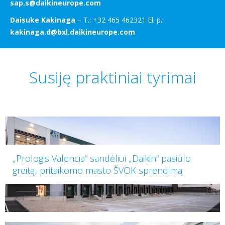
sap.s@daikineurope.com
Daisuke Kakinaga
– T.: +32 465 462321 El. p.:
kakinaga.d@bxl.daikineurope.com
Susiję praktiniai tyrimai
„Prologis Valencia“ sandėliui „Daikin“ pasiūlo
greitą, pritaikomo masto ŠVOK sprendimą