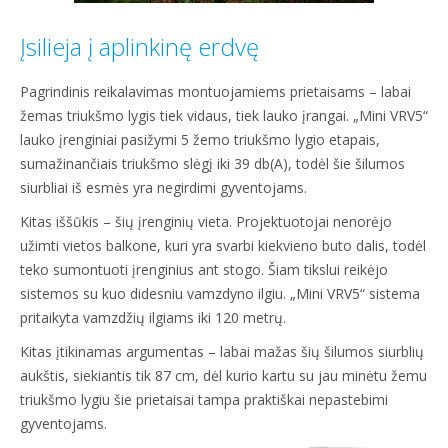
Įsilieja į aplinkinę erdvę
Pagrindinis reikalavimas montuojamiems prietaisams – labai
žemas triukšmo lygis tiek vidaus, tiek lauko įrangai. „Mini VRV5“
lauko įrenginiai pasižymi 5 žemo triukšmo lygio etapais,
sumažinančiais triukšmo slėgį iki 39 db(A), todėl šie šilumos
siurbliai iš esmės yra negirdimi gyventojams.
Kitas iššūkis – šių įrenginių vieta. Projektuotojai nenorėjo
užimti vietos balkone, kuri yra svarbi kiekvieno buto dalis, todėl
teko sumontuoti įrenginius ant stogo. Šiam tikslui reikėjo
sistemos su kuo didesniu vamzdyno ilgiu. „Mini VRV5“ sistema
pritaikyta vamzdžių ilgiams iki 120 metrų.
Kitas įtikinamas argumentas – labai mažas šių šilumos siurblių
aukštis, siekiantis tik 87 cm, dėl kurio kartu su jau minėtu žemu
triukšmo lygiu šie prietaisai tampa praktiškai nepastebimi
gyventojams.