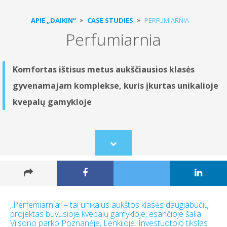
APIE „DAIKIN“
CASE STUDIES
PERFUMIARNIA
Perfumiarnia
Komfortas ištisus metus aukščiausios klasės
gyvenamajam komplekse, kuris įkurtas unikalioje
kvepalų gamykloje
Scroll
to
content
„Perfemiarnia“ – tai unikalus aukštos klasės daugiabučių
projektas buvusioje kvepalų gamykloje, esančioje šalia
Vilsono parko Poznanėje, Lenkijoje. Investuotojo tikslas