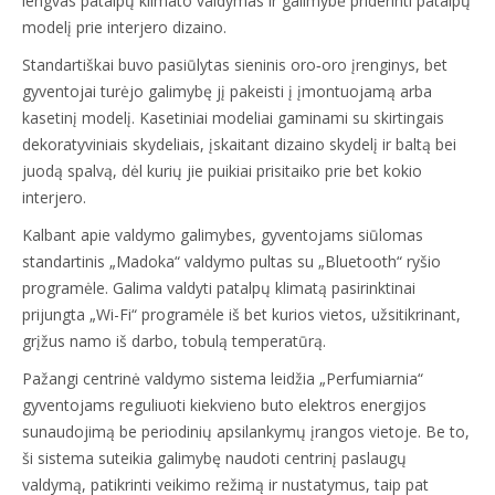
lengvas patalpų klimato valdymas ir galimybė priderinti patalpų
modelį prie interjero dizaino.
Standartiškai buvo pasiūlytas sieninis oro‑oro įrenginys, bet
gyventojai turėjo galimybę jį pakeisti į įmontuojamą arba
kasetinį modelį. Kasetiniai modeliai gaminami su skirtingais
dekoratyviniais skydeliais, įskaitant dizaino skydelį ir baltą bei
juodą spalvą, dėl kurių jie puikiai prisitaiko prie bet kokio
interjero.
Kalbant apie valdymo galimybes, gyventojams siūlomas
standartinis „Madoka“ valdymo pultas su „Bluetooth“ ryšio
programėle. Galima valdyti patalpų klimatą pasirinktinai
prijungta „Wi-Fi“ programėle iš bet kurios vietos, užsitikrinant,
grįžus namo iš darbo, tobulą temperatūrą.
Pažangi centrinė valdymo sistema leidžia „Perfumiarnia“
gyventojams reguliuoti kiekvieno buto elektros energijos
sunaudojimą be periodinių apsilankymų įrangos vietoje. Be to,
ši sistema suteikia galimybę naudoti centrinį paslaugų
valdymą, patikrinti veikimo režimą ir nustatymus, taip pat