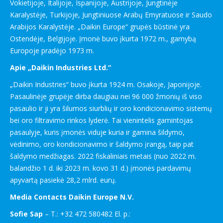
Vokietijoje, Italijoje, Ispanijoje, Austrijoje, Jungtinėje
Karalystėje, Turkijoje, Jungtiniuose Arabų Emyratuose ir Saudo
Arabijos Karalystėje. „Daikin Europe“ grupės būstinė yra
Ostendėje, Belgijoje. Įmonė buvo įkurta 1972 m., gamybą
Europoje pradėjo 1973 m.
Apie „Daikin Industries Ltd.“
„Daikin Industries“ buvo įkurta 1924 m. Osakoje, Japonijoje.
Pasaulinėje grupėje dirba daugiau nei 96 000 žmonių iš viso
pasaulio ir ji yra šilumos siurblių ir oro kondicionavimo sistemų
bei oro filtravimo rinkos lyderė. Tai vienintelis gamintojas
pasaulyje, kuris įmonės viduje kuria ir gamina šildymo,
vėdinimo, oro kondicionavimo ir šaldymo įrangą, taip pat
šaldymo medžiagas. 2022 fiskaliniais metais (nuo 2022 m.
balandžio 1 d. iki 2023 m. kovo 31 d.) įmonės pardavimų
apyvartą pasiekė 28,2 mlrd. eurų.
Media Contacts Daikin Europe N.V.
Sofie Sap
– T.: +32 472 580482 El. p.: