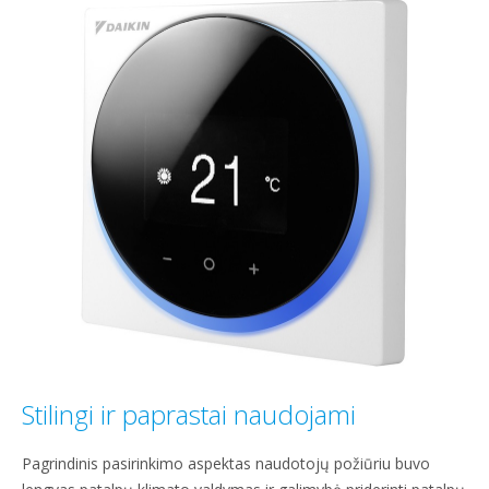
Stilingi ir paprastai naudojami
Pagrindinis pasirinkimo aspektas naudotojų požiūriu buvo