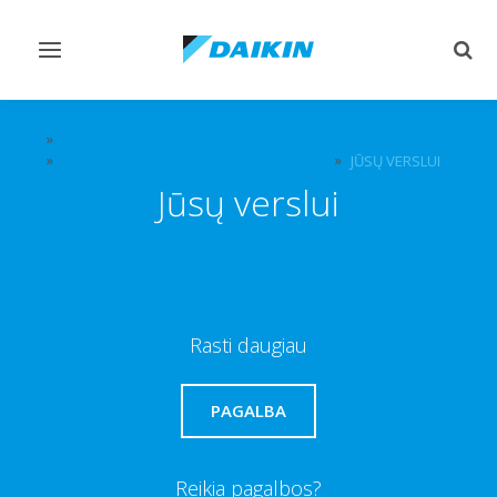
Perjungiamas
Perj
valdymas
paie
APIE „DAIKIN“
NOVATORIŠKOS IR PIRMAUJANČIOS TECHNOLOGIJOS
PATALPŲ ORO KOKYBĖS SPRENDIMAI
JŪSŲ VERSLUI
Jūsų verslui
Rasti daugiau
PAGALBA
Reikia pagalbos?