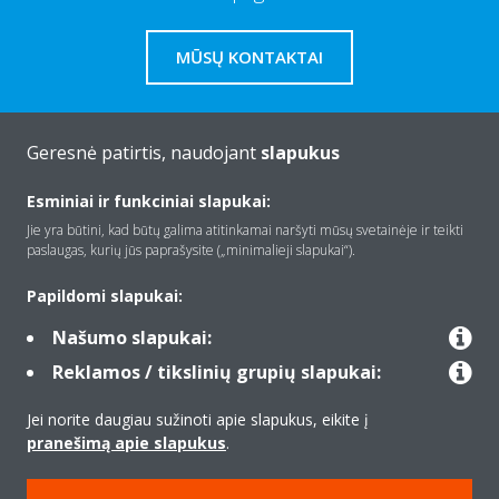
MŪSŲ KONTAKTAI
Geresnė patirtis, naudojant
slapukus
Apie Daikin
Esminiai ir funkciniai slapukai:
Jie yra būtini, kad būtų galima atitinkamai naršyti mūsų svetainėje ir teikti
paslaugas, kurių jūs paprašysite („minimalieji slapukai“).
Įranga
Papildomi slapukai:
Našumo slapukai:
Kontaktas
Reklamos / tikslinių grupių slapukai:
Jei norite daugiau sužinoti apie slapukus, eikite į
Produktai
pranešimą apie slapukus
.