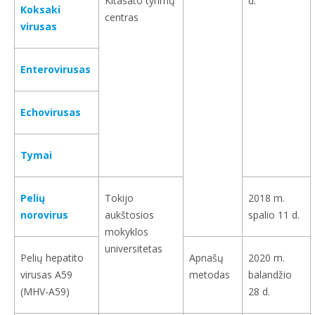
Kitasato tyrimų
d.
Koksaki
centras
virusas
Enterovirusas
Echovirusas
Tymai
Pelių
Tokijo
2018 m.
norovirus
aukštosios
spalio 11 d.
mokyklos
universitetas
Pelių hepatito
Apnašų
2020 m.
virusas A59
metodas
balandžio
(MHV-A59)
28 d.