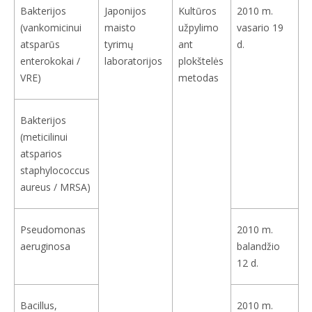
Bakterijos
Japonijos
Kultūros
2010 m.
(vankomicinui
maisto
užpylimo
vasario 19
atsparūs
tyrimų
ant
d.
enterokokai /
laboratorijos
plokštelės
VRE)
metodas
Bakterijos
(meticilinui
atsparios
staphylococcus
aureus / MRSA)
Pseudomonas
2010 m.
aeruginosa
balandžio
12 d.
Bacillus,
2010 m.