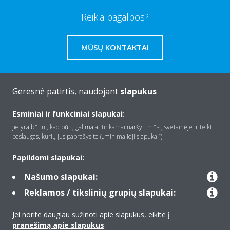
Reikia pagalbos?
MŪSŲ KONTAKTAI
Geresnė patirtis, naudojant
slapukus
Apie Daikin
Esminiai ir funkciniai slapukai:
Jie yra būtini, kad būtų galima atitinkamai naršyti mūsų svetainėje ir teikti
paslaugas, kurių jūs paprašysite („minimalieji slapukai“).
Įranga
Papildomi slapukai:
Našumo slapukai:
Kontaktas
Reklamos / tikslinių grupių slapukai:
Jei norite daugiau sužinoti apie slapukus, eikite į
Produktai
pranešimą apie slapukus
.