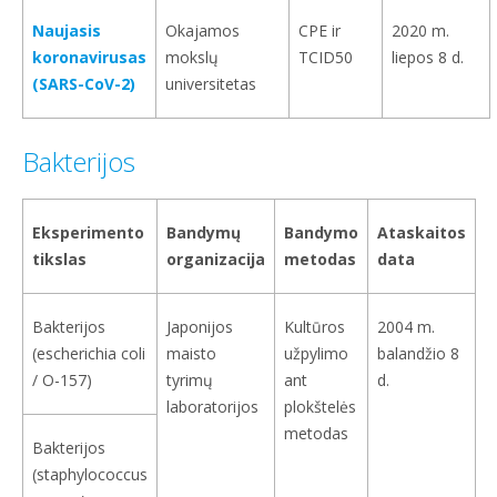
Naujasis
Okajamos
CPE ir
2020 m.
koronavirusas
mokslų
TCID50
liepos 8 d.
(SARS-CoV-2)
universitetas
Bakterijos
Eksperimento
Bandymų
Bandymo
Ataskaitos
tikslas
organizacija
metodas
data
Bakterijos
Japonijos
Kultūros
2004 m.
(escherichia coli
maisto
užpylimo
balandžio 8
/ O-157)
tyrimų
ant
d.
laboratorijos
plokštelės
metodas
Bakterijos
(staphylococcus