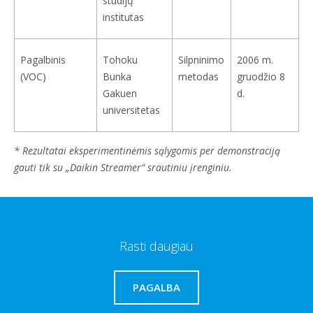
studijų
institutas
Pagalbinis
Tohoku
Silpninimo
2006 m.
(VOC)
Bunka
metodas
gruodžio 8
Gakuen
d.
universitetas
* Rezultatai eksperimentinėmis sąlygomis per demonstraciją
gauti tik su „Daikin Streamer“ srautiniu įrenginiu.
Rasti daugiau
PAGALBA