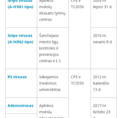
Gripo virusas
Aplinkos
CPE ir
2009 m.
(A-H1N1 tipo)
mokslų
TCID50
liepos 31 d.
Kitasato tyrimų
centras
Gripo virusas
Šanchajaus
2010 m.
(A-H3N2 tipo)
miesto ligų
vasario 8 d.
kontrolės ir
prevencijos
centras ir t. t.
RS virusas
Vakajamos
CPE ir
2012 m.
medicinos
TCID50
balandžio
universitetas
13 d.
Adenovirusas
Aplinkos
2017 m.
mokslų
birželio 23