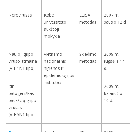
Norovirusas
Kobe
ELISA
2007 m.
universiteto
metodas
sausio 12 d.
aukštoji
mokykla
Naujoji gripo
Vietnamo
Skiedimo
2009 m.
viruso atmaina
nacionalinis
metodas
rugsėjis 14
(A-H1N1 tipo)
higienos ir
d.
epidemiologijos
institutas
Itin
2009 m.
patogeniškas
balandžio
paukščių gripo
16 d.
virusas
(A-H5N1 tipo)