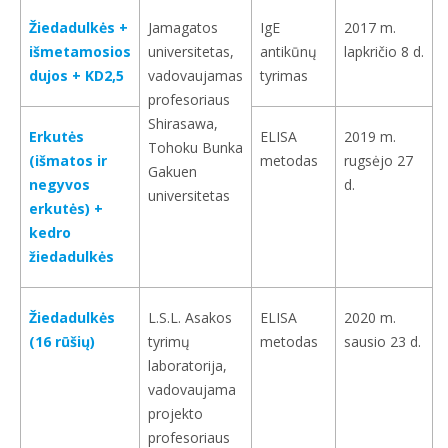
Žiedadulkės +
Jamagatos
IgE
2017 m.
išmetamosios
universitetas,
antikūnų
lapkričio 8 d.
dujos + KD2,5
vadovaujamas
tyrimas
profesoriaus
Shirasawa,
Erkutės
ELISA
2019 m.
Tohoku Bunka
(išmatos ir
metodas
rugsėjo 27
Gakuen
negyvos
d.
universitetas
erkutės) +
kedro
žiedadulkės
Žiedadulkės
L.S.L. Asakos
ELISA
2020 m.
(16 rūšių)
tyrimų
metodas
sausio 23 d.
laboratorija,
vadovaujama
projekto
profesoriaus