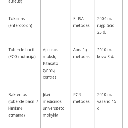
aureus)
Toksinas
ELISA
2004 m.
(enterotoxin)
metodas
rugpjūčio
25 d.
Tubercle bacilli
Aplinkos
Apnašų
2010 m.
(ECG mutacija)
mokslų
metodas
kovo 8 d.
Kitasato
tyrimų
centras
Bakterijos
Jikei
PCR
2010 m.
(tubercle bacilli /
medicinos
metodas
vasario 15
klinikinė
universiteto
d.
atmaina)
mokykla