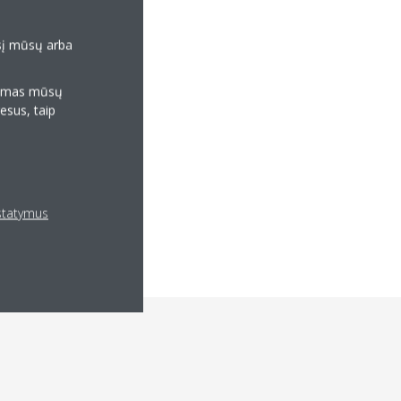
esį mūsų arba
klamas mūsų
resus, taip
ustatymus