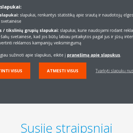
avimo įrenginiai
slapukai:
lapukai:
slapukai, renkantys statistiką apie srautą ir naudotojų elg
niai
yra su elektrostatiniais HEPA filtrais – aukšto
ų svetainėse
ais, kurie elektrostatinėmis jėgomis sulaiko maksimalų ore
/ tikslinių grupių slapukai:
slapukai, kurie naudojami rodant re
ujos kartos filtravimo įrenginiai sulaiko beveik 99 % dalelių
 šalių svetainėse, kad jos būtų labiau pritaikytos pagal jus ir jūsų inte
 jas suskaido oksidacijos būdu, naudodami „Streamer“
 įvertinti reklamos kampanijų veiksmingumą
namuose yra taip sunaikinamos, kad efektyviai sumažėja
tai, kad galite naudotis galinga oro drėkinimo funkcija,
ugiau sužinoti apie slapukus, eikite į
pranešimą apie slapukus
.
. Nebereikės bijoti, kad sugrįš tos gražiosios pavasario
INTI VISUS
ATMESTI VISUS
Tvarkyti slapukų n
Susiję straipsniai