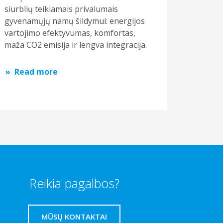
siurblių teikiamais privalumais
gyvenamųjų namų šildymui: energijos
vartojimo efektyvumas, komfortas,
maža CO2 emisija ir lengva integracija.
Read more
Reikia pagalbos?
MŪSŲ KONTAKTAI