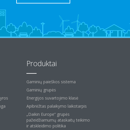
Produktai
Gaminių paieškos sistema
Gaminių grupės
kyros
Energijos suvartojimo klasė
nga
Apibrėžtas palaikymo laikotarpis
„Daikin Europe“ grupės
pažeidžiamumų ataskaitų teikimo
ir atskleidimo politika