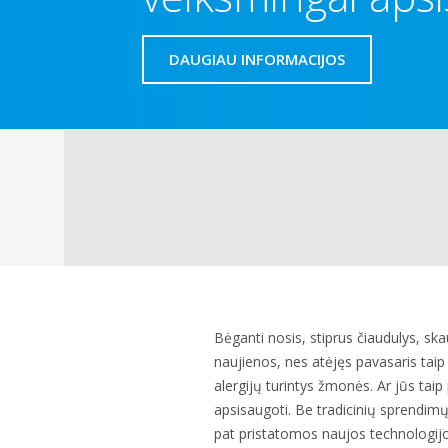
DAUGIAU INFORMACIJOS
Bėganti nosis, stiprus čiaudulys, skau
naujienos, nes atėjęs pavasaris taip 
alergijų turintys žmonės. Ar jūs tai
apsisaugoti. Be tradicinių sprendim
pat pristatomos naujos technologijo