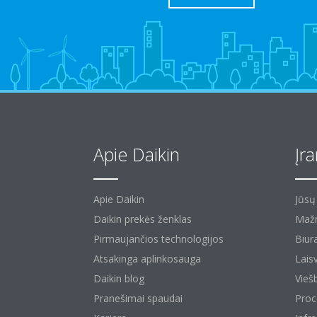
Apie Daikin
Įr
Apie Daikin
Jūs
Daikin prekės ženklas
Mažm
Pirmaujančios technologijos
Biura
Atsakinga aplinkosauga
Laisv
Daikin blog
Vieš
Pranešimai spaudai
Proc