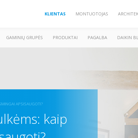
KLIENTAS
MONTUOTOJAS
ARCHITE
GAMINIŲ GRUPĖS
PRODUKTAI
PAGALBA
DAIKIN B
KSMINGAI APSISAUGOTI?
ulkėms: kaip
saugoti?