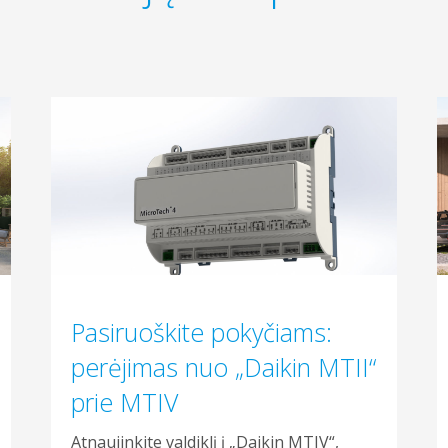
Pasiruoškite pokyčiams:
perėjimas nuo „Daikin MTII“
prie MTIV
Atnaujinkite valdiklį į „Daikin MTIV“,