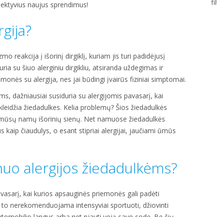
fi
pektyvius naujus sprendimus!
rgija?
mo reakcija į išorinį dirgiklį, kuriam jis turi padidėjusį
ia su šiuo alerginiu dirgikliu, atsiranda uždegimas ir
 žmonės su alergija, nes jai būdingi įvairūs fiziniai simptomai.
ms, dažniausiai susiduria su alergijomis pavasarį, kai
skleidžia žiedadulkes. Kelia problemų? Šios žiedadulkės
ie mūsų namų išorinių sienų. Net namuose žiedadulkės
kaip čiaudulys, o esant stipriai alergijai, jaučiami ūmūs
nuo alergijos žiedadulkėms?
vasarį, kai kurios apsauginės priemonės gali padėti
 to nerekomenduojama intensyviai sportuoti, džiovinti
automobilio langus arba net pjauti veją savo sode. Be šių