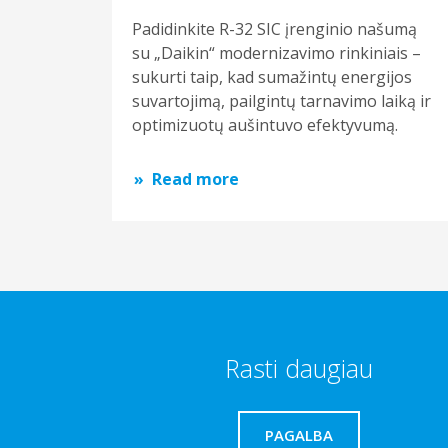
Padidinkite R-32 SIC įrenginio našumą
su „Daikin“ modernizavimo rinkiniais –
sukurti taip, kad sumažintų energijos
suvartojimą, pailgintų tarnavimo laiką ir
optimizuotų aušintuvo efektyvumą.
Read more
Rasti daugiau
PAGALBA