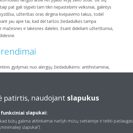
aip pat gali slypėti tam tikri nepastebimi veiksniai, galintys
Pavyzdžiui, užterštas oras dirgina kvėpavimo takus, todėl
ant jau apie tai, kad dėl taršos žiedadulkės tampa
ar mažesnes ir lakesnes daleles. Esant dideliam užterštumui,
 didesnė.
prendimai
tinis gydymas nuo alergijų žiedadulkėms: antihistaminai,
lūs gydymo būdai, kurie „tik“ gydo alergijos simptomus, ir
ydymas, trunkantis kelerius metus, kurio tikslas yra
ojamu ir ilgalaikiu poveikiu alergenais.
 patirtis, naudojant
slapukus
a geriau nei gydymas“, rinkoje taip pat galima rasti naujų
ndinę sutrikimo priežastį – orą su žiedadulkėmis. Dabar
 funkciniai slapukai:
renginių, kurie pašalina virusus ir bakterijas iš aplinkos oro,
aip dulkes ir, savaime suprantama, žiedadulkes.
, kad būtų galima atitinkamai naršyti mūsų svetainėje ir teikti paslaugas,
minimalieji slapukai“).