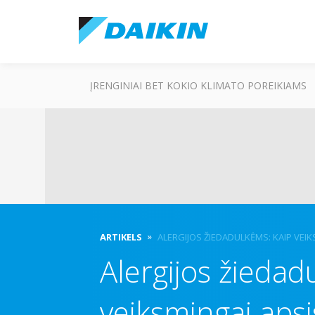
ĮRENGINIAI BET KOKIO KLIMATO POREIKIAMS
ARTIKELS
ALERGIJOS ŽIEDADULKĖMS: KAIP VEI
Alergijos žiedad
veiksmingai apsi