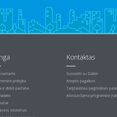
anga
Kontaktas
ų namams
Susisiekti su Daikin
eninė prekyba
Kreiptis pagalbos
i ir dideli pastatai
Tarptautinės pagrindinės pas
alaikis
Atsisiunčiama programinė įra
bučiai
esinis vėsinimas