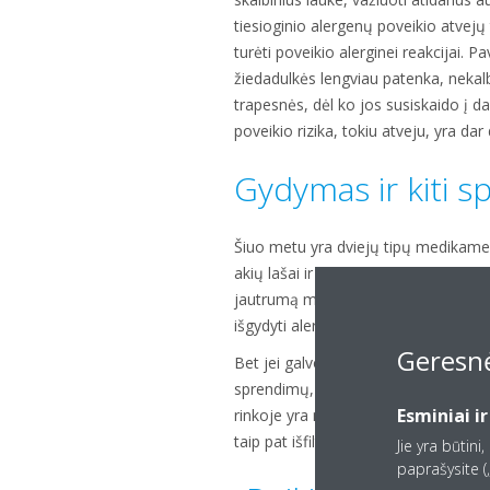
tiesioginio alergenų poveikio atvejų t
turėti poveikio alerginei reakcijai. 
žiedadulkės lengviau patenka, nekalb
trapesnės, dėl ko jos susiskaido į d
poveikio rizika, tokiu atveju, yra dar
Gydymas ir kiti s
Šiuo metu yra dviejų tipų medikamen
akių lašai ir nosies purškalai – loka
jautrumą mažinančios procedūros – g
išgydyti alergijos priežastį kontroliu
Geresnė
Bet jei galvojate, kad „prevencija yr
sprendimų, kuriais taikomasi į pagri
Esminiai ir
rinkoje yra namams skirtų filtravimo į
taip pat išfiltruoja tokias daleles k
Jie yra būtini
paprašysite („