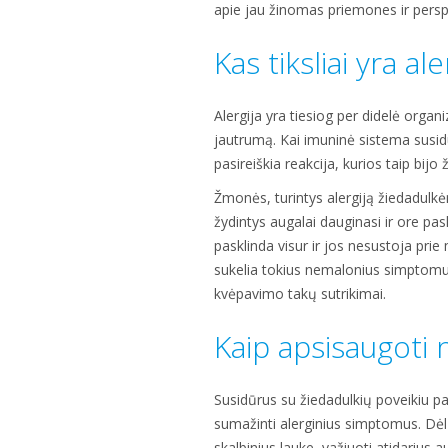
apie jau žinomas priemones ir pers
Kas tiksliai yra ale
Alergija yra tiesiog per didelė organiz
jautrumą. Kai imuninė sistema susidur
pasireiškia reakcija, kurios taip bijo
Žmonės, turintys alergiją žiedadulkė
žydintys augalai dauginasi ir ore pa
pasklinda visur ir jos nesustoja pr
sukelia tokius nemalonius simptomus 
kvėpavimo takų sutrikimai.
Kaip apsisaugoti 
Susidūrus su žiedadulkių poveikiu pa
sumažinti alerginius simptomus. Dėl
skalbinius lauke, važiuoti atidarius 