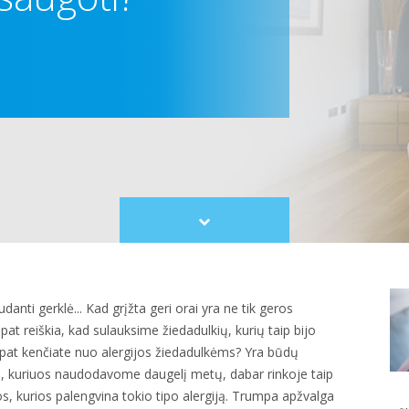
Scroll
to
content
danti gerklė... Kad grįžta geri orai yra ne tik geros
pat reiškia, kad sulauksime žiedadulkių, kurių taip bijo
p pat kenčiate nuo alergijos žiedadulkėms? Yra būdų
ų, kuriuos naudodavome daugelį metų, dabar rinkoje taip
s, kurios palengvina tokio tipo alergiją. Trumpa apžvalga