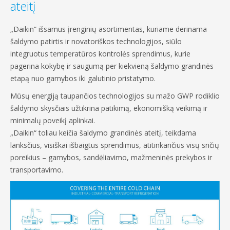
ateitį
„Daikin“ išsamus įrenginių asortimentas, kuriame derinama
šaldymo patirtis ir novatoriškos technologijos, siūlo
integruotus temperatūros kontrolės sprendimus, kurie
pagerina kokybę ir saugumą per kiekvieną šaldymo grandinės
etapą nuo gamybos iki galutinio pristatymo.
Mūsų energiją taupančios technologijos su mažo GWP rodiklio
šaldymo skysčiais užtikrina patikimą, ekonomišką veikimą ir
minimalų poveikį aplinkai.
„Daikin“ toliau keičia šaldymo grandinės ateitį, teikdama
lanksčius, visiškai išbaigtus sprendimus, atitinkančius visų sričių
poreikius – gamybos, sandėliavimo, mažmeninės prekybos ir
transportavimo.