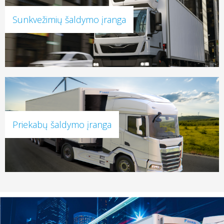
Sunkvežimių šaldymo įranga
Priekabų šaldymo įranga