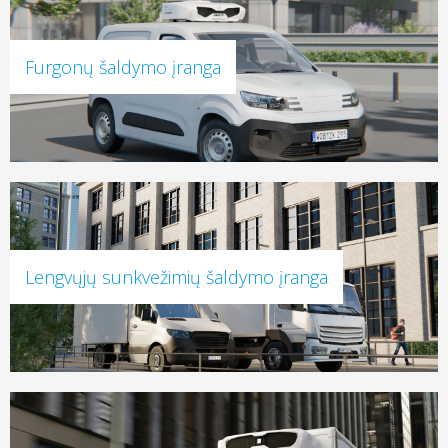
Furgonų šaldymo įranga
Lengvųjų sunkvežimių šaldymo įranga