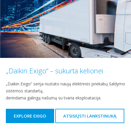
„Daikin Exigo“ – sukurta kelionei
„Daikin Exigo“ serija nustato naują elektrinės priekabų šaldymo
sistemos standartą,
derindama galingą našumą su tvaria eksploatacija.
EXPLORE EXIGO
ATSISIŲSTI LANKSTINUKĄ