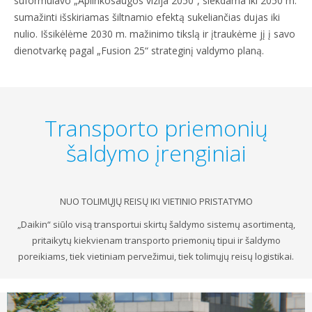
suformulavo „Aplinkosaugos vizija 2050“, siekdama iki 2050 m.
sumažinti išskiriamas šiltnamio efektą sukeliančias dujas iki
nulio. Išsikėlėme 2030 m. mažinimo tikslą ir įtraukėme jį į savo
dienotvarkę pagal „Fusion 25“ strateginį valdymo planą.
Transporto priemonių
šaldymo įrenginiai
NUO TOLIMŲJŲ REISŲ IKI VIETINIO PRISTATYMO
„Daikin“ siūlo visą transportui skirtų šaldymo sistemų asortimentą,
pritaikytų kiekvienam transporto priemonių tipui ir šaldymo
poreikiams, tiek vietiniam pervežimui, tiek tolimųjų reisų logistikai.