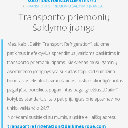
SOLUTIONS FOR EACH CLIMATE NEED
TRANSPORTO PRIEMONIŲ ŠALDYMO ĮRANGA
Transporto priemonių
šaldymo įranga
Mes, kaip „Daikin Transport Refrigeration“, siūlome
patikimus ir efektyvius sprendimus įvairioms paskirtims ir
transporto priemonių tipams. Kiekvienas mūsų gaminių
asortimento įrenginys yra sukurtas taip, kad sumažintų
bendrąsias eksploatavimo išlaidas, tiksliai sukonfigūruotas
pagal jūsų poreikius, pagamintas pagal griežtus „Daikin“
kokybės standartus, taip pat prijungtas prie aptarnavimo
tinklo, veikiančio 24/7.
Norėdami susisiekti su mumis, siųskite el. laišką adresu
transportrefrigeration@daikineurope.com