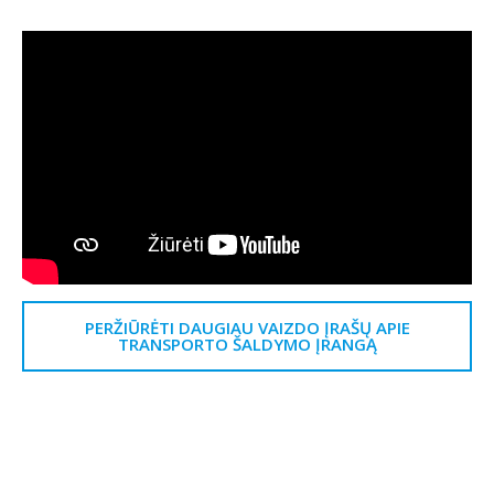
PERŽIŪRĖTI DAUGIAU VAIZDO ĮRAŠŲ APIE
TRANSPORTO ŠALDYMO ĮRANGĄ