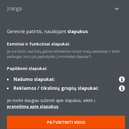
Įranga
Kontaktas
Geresnė patirtis, naudojant
slapukus
Esminiai ir funkciniai slapukai:
Produktai
Jie yra būtini, kad būtų galima atitinkamai naršyti mūsų svetainėje ir teikti
paslaugas, kurių jūs paprašysite („minimalieji slapukai“).
Papildomi slapukai:
Copyright © Daikin
Našumo slapukai:
Teisinis pranešimas
Įspėjimas dėl slapukų
Reklamos / tikslinių grupių slapukai:
Duomenų apsaugos politika
Įmonių etika
Data Act
Jei norite daugiau sužinoti apie slapukus, eikite į
pranešimą apie slapukus
.
PATVIRTINTI VISUS