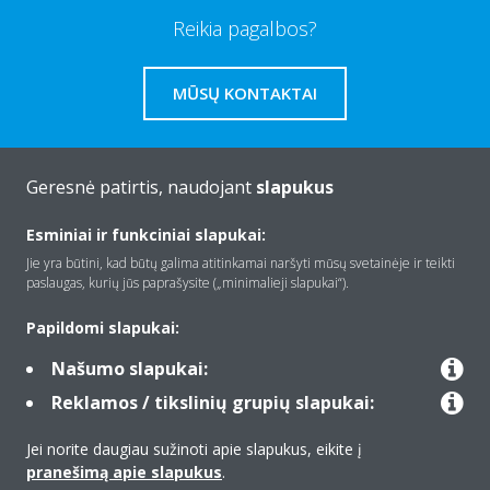
Reikia pagalbos?
MŪSŲ KONTAKTAI
Geresnė patirtis, naudojant
slapukus
Apie Daikin
Esminiai ir funkciniai slapukai:
Jie yra būtini, kad būtų galima atitinkamai naršyti mūsų svetainėje ir teikti
paslaugas, kurių jūs paprašysite („minimalieji slapukai“).
Įranga
Papildomi slapukai:
Našumo slapukai:
Kontaktas
Reklamos / tikslinių grupių slapukai:
Jei norite daugiau sužinoti apie slapukus, eikite į
Produktai
pranešimą apie slapukus
.