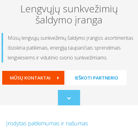
Lengvųjų sunkvežimių
šaldymo įranga
Mūsų lengvųjų sunkvežimių šaldymo įrangos asortimentas
išsiskiria patikimais, energiją taupančiais sprendimais
lengviesiems ir vidutinio svorio sunkvežimiams.
MŪSŲ KONTAKTAI
IEŠKOTI PARTNERIO
Scroll
to
content
Įrodytas patikimumas ir našumas